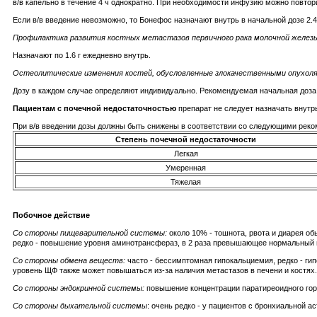
в/в капельно в течение 4 ч однократно. При необходимости инфузию можно повто
Если в/в введение невозможно, то Бонефос назначают внутрь в начальной дозе 2.4
Профилактика развития костных метастазов первичного рака молочной желез
Назначают по 1.6 г ежедневно внутрь.
Остеолитические изменения костей, обусловленные злокачественными опухоля
Дозу в каждом случае определяют индивидуально. Рекомендуемая начальная доза со
Пациентам с почечной недостаточностью
препарат не следует назначать внутрь
При в/в введении дозы должны быть снижены в соответствии со следующими рек
Степень почечной недостаточности
Легкая
Умеренная
Тяжелая
Побочное действие
Со стороны пищеварительной системы:
около 10% - тошнота, рвота и диарея о
редко - повышение уровня аминотрансфераз, в 2 раза превышающее нормальный 
Со стороны обмена веществ:
часто - бессимптомная гипокальциемия, редко - г
уровень ЩФ также может повышаться из-за наличия метастазов в печени и костях.
Со стороны эндокринной системы:
повышение концентрации паратиреоидного гор
Со стороны дыхательной системы
: очень редко - у пациентов с бронхиальной