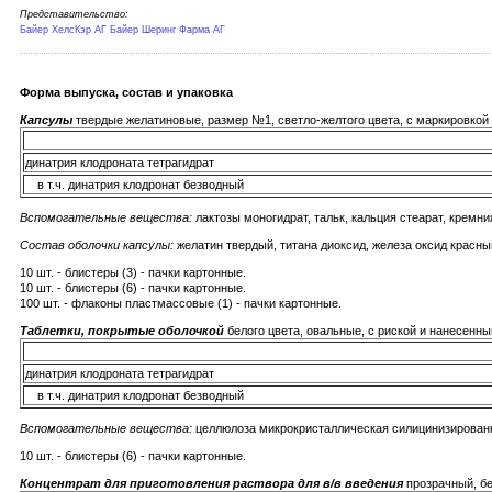
Представительство:
Байер ХелсКэр АГ Байер Шеринг Фарма АГ
Форма выпуска, состав и упаковка
Капсулы
твердые желатиновые, размер №1, светло-желтого цвета, с маркировкой
динатрия клодроната тетрагидрат
в т.ч. динатрия клодронат безводный
Вспомогательные вещества:
лактозы моногидрат, тальк, кальция стеарат, кремн
Состав оболочки капсулы:
желатин твердый, титана диоксид, железа оксид красны
10 шт. - блистеры (3) - пачки картонные.
10 шт. - блистеры (6) - пачки картонные.
100 шт. - флаконы пластмассовые (1) - пачки картонные.
Таблетки, покрытые оболочкой
белого цвета, овальные, с риской и нанесенны
динатрия клодроната тетрагидрат
в т.ч. динатрия клодронат безводный
Вспомогательные вещества:
целлюлоза микрокристаллическая силицинизированная
10 шт. - блистеры (6) - пачки картонные.
Концентрат для приготовления раствора для в/в введения
прозрачный, бе