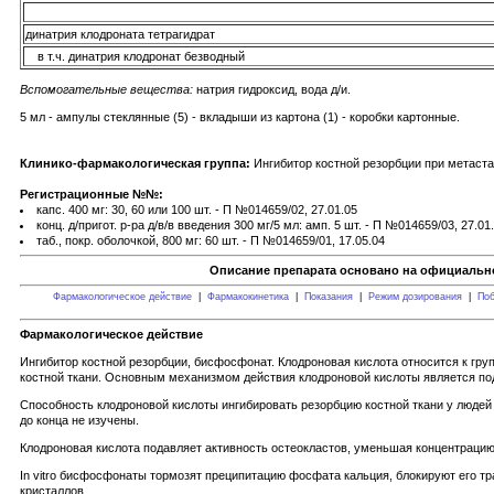
динатрия клодроната тетрагидрат
в т.ч. динатрия клодронат безводный
Вспомогательные вещества:
натрия гидроксид, вода д/и.
5 мл - ампулы стеклянные (5) - вкладыши из картона (1) - коробки картонные.
Клинико-фармакологическая группа:
Ингибитор костной резорбции при метаста
Регистрационные №№:
капс. 400 мг: 30, 60 или 100 шт. - П №014659/02, 27.01.05
конц. д/пригот. р-ра д/в/в введения 300 мг/5 мл: амп. 5 шт. - П №014659/03, 27.01
таб., покр. оболочкой, 800 мг: 60 шт. - П №014659/01, 17.05.04
Описание препарата основано на официально
Фармакологическое действие
|
Фармакокинетика
|
Показания
|
Режим дозирования
|
Поб
Фармакологическое действие
Ингибитор костной резорбции, бисфосфонат. Клодроновая кислота относится к 
костной ткани. Основным механизмом действия клодроновой кислоты является по
Способность клодроновой кислоты ингибировать резорбцию костной ткани у людей
до конца не изучены.
Клодроновая кислота подавляет активность остеокластов, уменьшая концентрацию 
In vitro бисфосфонаты тормозят преципитацию фосфата кальция, блокируют его т
кристаллов.