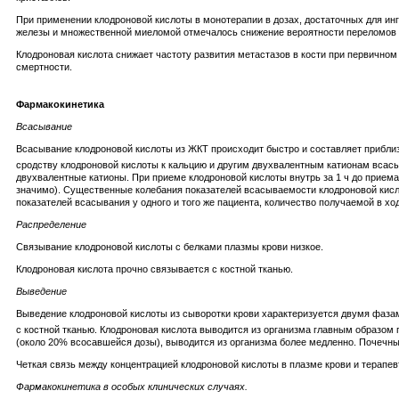
При применении клодроновой кислоты в монотерапии в дозах, достаточных для ин
железы и множественной миеломой отмечалось снижение вероятности переломов 
Клодроновая кислота снижает частоту развития метастазов в кости при первично
смертности.
Фармакокинетика
Всасывание
Всасывание клодроновой кислоты из ЖКТ происходит быстро и составляет прибли
сродству клодроновой кислоты к кальцию и другим двухвалентным катионам всас
двухвалентные катионы. При приеме клодроновой кислоты внутрь за 1 ч до приема
значимо). Существенные колебания показателей всасываемости клодроновой кислот
показателей всасывания у одного и того же пациента, количество получаемой в х
Распределение
Связывание клодроновой кислоты с белками плазмы крови низкое.
Клодроновая кислота прочно связывается с костной тканью.
Выведение
Выведение клодроновой кислоты из сыворотки крови характеризуется двумя фаза
с костной тканью. Клодроновая кислота выводится из организма главным образом 
(около 20% всосавшейся дозы), выводится из организма более медленно. Почечны
Четкая связь между концентрацией клодроновой кислоты в плазме крови и терапе
Фармакокинетика в особых клинических случаях.