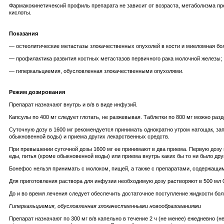
Фармакокинетичексий профиль препарата не зависит от возраста, метаболизма п
кислоты.
Показания
— остеолитические метастазы злокачественных опухолей в кости и миеломная бо
— профилактика развития костных метастазов первичного рака молочной железы;
— гиперкальциемия, обусловленная злокачественными опухолями.
Режим дозирования
Препарат назначают внутрь и в/в в виде инфузий.
Капсулы по 400 мг следует глотать, не разжевывая. Таблетки по 800 мг можно раз
Суточную дозу в 1600 мг рекомендуется принимать однократно утром натощак, за
обыкновенной воды) и приема других лекарственных средств.
При превышении суточной дозы 1600 мг ее принимают в два приема. Первую дозу 
еды, питья (кроме обыкновенной воды) или приема внутрь каких бы то ни было дру
Бонефос нельзя принимать с молоком, пищей, а также с препаратами, содержащим
Для приготовления раствора для инфузии необходимую дозу растворяют в 500 мл 
До и во время лечения следует обеспечить достаточное поступление жидкости бол
Гиперкальциемия, обусловленная злокачественными новообразованиями
Препарат назначают по 300 мг в/в капельно в течение 2 ч (не менее) ежедневно (н