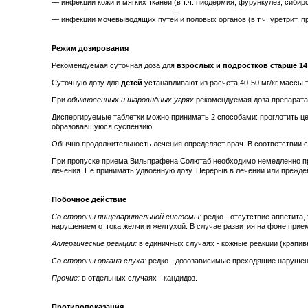
— инфекции кожи и мягких тканей (в т.ч. пиодермия, фурункулез, сибир
— инфекции мочевыводящих путей и половых органов (в т.ч. уретрит, п
Режим дозирования
Рекомендуемая суточная доза для
взрослых и подростков старше 14
Суточную дозу для
детей
устанавливают из расчета 40-50 мг/кг массы т
При
обыкновенных и шаровидных угрях
рекомендуемая доза препарата с
Диспергируемые таблетки можно принимать 2 способами: проглотить ц
образовавшуюся суспензию.
Обычно продолжительность лечения определяет врач. В соответствии 
При пропуске приема Вильпрафена Солютаб необходимо немедленно при
лечения. Не принимать удвоенную дозу. Перерыв в лечении или прежд
Побочное действие
Со стороны пищеварительной системы:
редко - отсутствие аппетита,
нарушением оттока желчи и желтухой. В случае развития на фоне прие
Аллергические реакции:
в единичных случаях - кожные реакции (крапив
Со стороны органа слуха:
редко - дозозависимые преходящие нарушен
Прочие:
в отдельных случаях - кандидоз.
Противопоказания