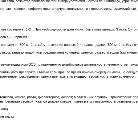
ская язва, рожистое воспаление /при гиперчувствительности к пенициллину/, угри, лим
ростатит, гонорея, сифилис /при гиперчувствительности к пенициллину/, хламидийные
 лет
составляет 1-2 г. При необходимости доза может быть повышена до 3 г/сут. Суточ
ела в 2-3 приема.
оставляет 500 мг 2 раза/сут в течение первых 2-4 недель, далее - 500 мг 1 раз/сут 
еликом, запивая водой, или предварительно перед приемом развести водой (как мини
с рекомендациями ВОЗ по применению антибиотиков длительность лечения стрептокок
нять дозу препарата. Однако если пришло время приема очередной дозы, не следуе
евременное прекращение приема препарата уменьшают вероятность успеха лечения.
 тошнота, изжога, рвота, дисбактериоз, диарея; в отдельных случаях - транзиторное
ма препарата стойкой тяжелой диареи следует иметь в виду возможность развития пс
ница).
ия слуха.