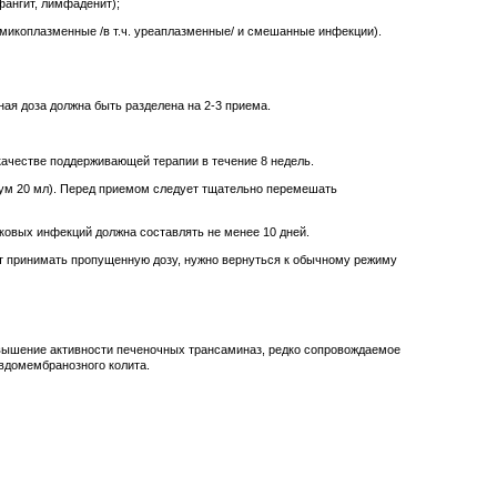
фангит, лимфаденит);
, микоплазменные /в т.ч. уреаплазменные/ и смешанные инфекции).
ная доза должна быть разделена на 2-3 приема.
в качестве поддерживающей терапии в течение 8 недель.
мум 20 мл). Перед приемом следует тщательно перемешать
ковых инфекций должна составлять не менее 10 дней.
т принимать пропущенную дозу, нужно вернуться к обычному режиму
 повышение активности печеночных трансаминаз, редко сопровождаемое
евдомембранозного колита.