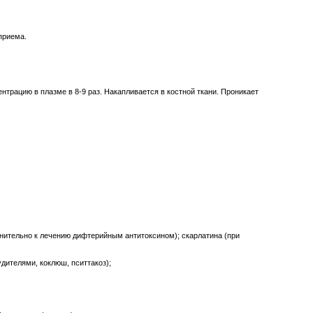
приема.
трацию в плазме в 8-9 раз. Накапливается в костной ткани. Проникает
олнительно к лечению дифтерийным антитоксином); скарлатина (при
дителями, коклюш, пситтакоз);