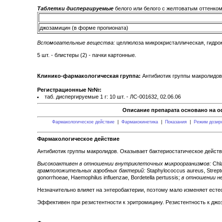
Таблетки диспергируемые
белого или белого с желтоватым оттенком 
джозамицин (в форме пропионата)
Вспомогательные вещества:
целлюлоза микрокристаллическая, гидрок
5 шт. - блистеры (2) - пачки картонные.
Клинико-фармакологическая группа:
Антибиотик группы макролидов
Регистрационные №№:
таб. диспергируемые 1 г: 10 шт. - ЛС-001632, 02.06.06
Описание препарата основано на о
Фармакологическое действие
|
Фармакокинетика
|
Показания
|
Режим дозир
Фармакологическое действие
Антибиотик группы макролидов. Оказывает бактериостатическое действ
Высокоактивен в отношении внутриклеточных микроорганизмов:
Chla
грамположительных аэробных бактерий:
Staphylococcus aureus, Strept
gonorrhoeae, Haemophilus influenzae, Bordetella pertussis;
в отношении н
Незначительно влияет на энтеробактерии, поэтому мало изменяет ест
Эффективен при резистентности к эритромицину. Резистентность к джо