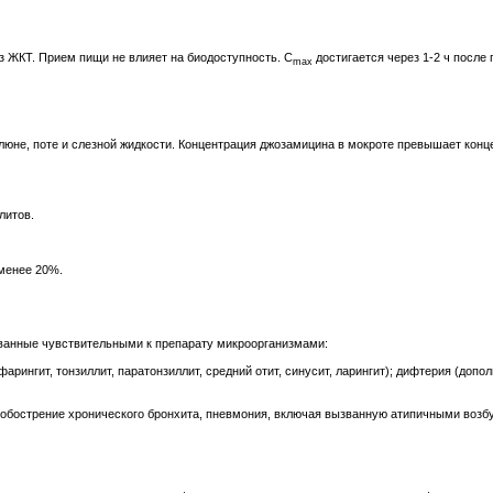
з ЖКТ. Прием пищи не влияет на биодоступность. С
достигается через 1-2 ч после 
max
юне, поте и слезной жидкости. Концентрация джозамицина в мокроте превышает концен
литов.
менее 20%.
ванные чувствительными к препарату микроорганизмами:
арингит, тонзиллит, паратонзиллит, средний отит, синусит, ларингит); дифтерия (доп
, обострение хронического бронхита, пневмония, включая вызванную атипичными возбу