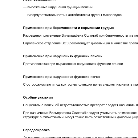
— выраженные нарушения функции печени;
— гиперчувствительность к антибиотикам группы макролидов.
Применение при беременности и кормлении грудью
Разрешено применение Вильпрафена Солютаб при беременности и в пер
Европейское отделение ВОЗ рекомендует джозамицин в качестве преп
Применение при нарушениях функции печени
Противопоказан при выраженных нарушениях функции печени
Применение при нарушениях функции почек
С осторожностью и под контролем функции почек следует назначать пр
Особые указания
Пациентам с почечной недостаточностью препарат следует назначать п
При назначении Вильпрафена Солютаб следует учитывать возможность 
структуре антибиотиками, могут также быть резистентны к джозамицину
Передозировка
До настоящего времени отсутствуют данные о специфических симптома