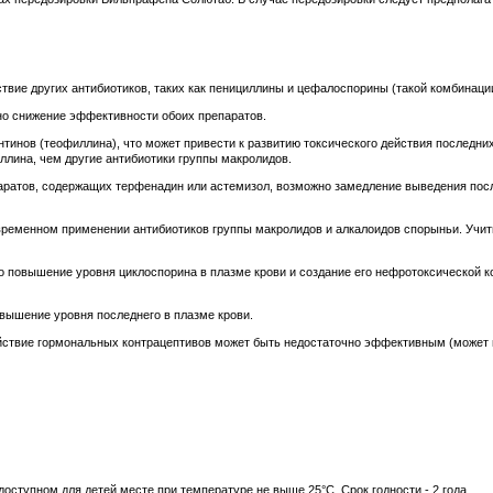
вие других антибиотиков, таких как пенициллины и цефалоспорины (такой комбинации
о снижение эффективности обоих препаратов.
инов (теофиллина), что может привести к развитию токсического действия последних
лина, чем другие антибиотики группы макролидов.
ратов, содержащих терфенадин или астемизол, возможно замедление выведения посл
ременном применении антибиотиков группы макролидов и алкалоидов спорыньи. Учит
повышение уровня циклоспорина в плазме крови и создание его нефротоксической ко
вышение уровня последнего в плазме крови.
йствие гормональных контрацептивов может быть недостаточно эффективным (может 
оступном для детей месте при температуре не выше 25°C. Срок годности - 2 года.