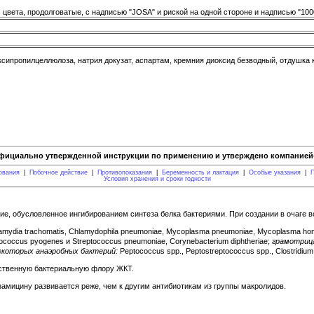
цвета, продолговатые, с надписью "JOSA" и риской на одной стороне и надписью "1000
сипропилцеллюлоза, натрия докузат, аспартам, кремния диоксид безводный, отдушка к
фициально утвержденной инструкции по применению и утверждено компанией-
ования
|
Побочное действие
|
Противопоказания
|
Беременность и лактация
|
Особые указания
|
П
Условия хранения и сроки годности
ие, обусловленное ингибированием синтеза белка бактериями. При создании в очаге 
mydia trachomatis, Chlamydophila pneumoniae, Mycoplasma pneumoniae, Mycoplasma homin
ococcus pyogenes и Streptococcus pneumoniae, Corynebacterium diphtheriae;
грамотриц
екоторых анаэробных бактерий:
Peptococcus spp., Peptostreptococcus spp., Clostridium 
ественную бактериальную флору ЖКТ.
замицину развивается реже, чем к другим антибиотикам из группы макролидов.