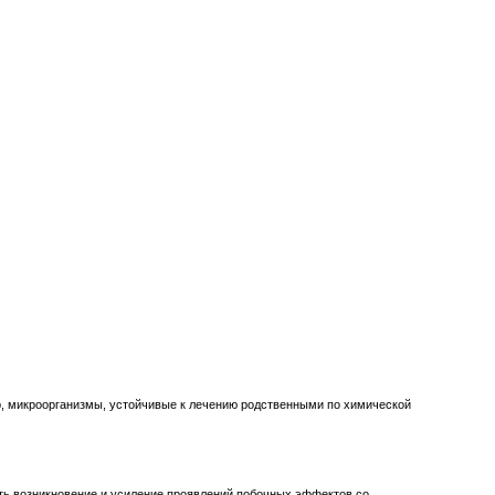
, микроорганизмы, устойчивые к лечению родственными по химической
ть возникновение и усиление проявлений побочных эффектов со