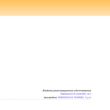
Владелец регистрационного удостоверения:
YAMANOUCHI EUROPE, B.V.
произведено
YAMANOUCHI PHARMA, S.p.A.