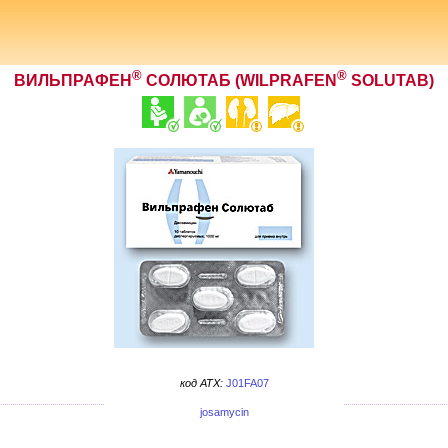
®
®
ВИЛЬПРАФЕН
СОЛЮТАБ (WILPRAFEN
SOLUTAB)
код ATX:
J01FA07
josamycin