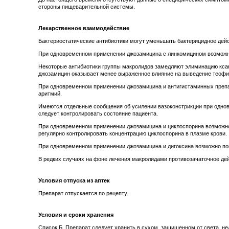
стороны пищеварительной системы.
Лекарственное взаимодействие
Бактериостатические антибиотики могут уменьшать бактерицидное дейст
При одновременном применении джозамицина с линкомицином возможн
Некоторые антибиотики группы макролидов замедляют элиминацию ксант
джозамицин оказывает менее выраженное влияние на выведение теофил
При одновременном применении джозамицина и антигистаминных препа
аритмий.
Имеются отдельные сообщения об усилении вазоконстрикции при однов
следует контролировать состояние пациента.
При одновременном применении джозамицина и циклоспорина возможно 
регулярно контролировать концентрацию циклоспорина в плазме крови.
При одновременном применении джозамицина и дигоксина возможно по
В редких случаях на фоне лечения макролидами противозачаточное де
Условия отпуска из аптек
Препарат отпускается по рецепту.
Условия и сроки хранения
Список Б. Препарат следует хранить в сухом, защищенном от света, нед