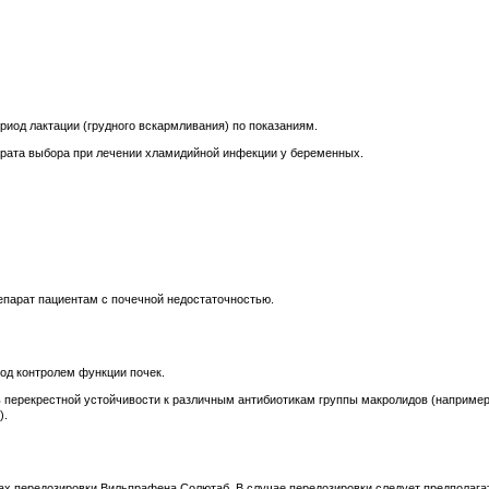
иод лактации (грудного вскармливания) по показаниям.
арата выбора при лечении хламидийной инфекции у беременных.
епарат пациентам с почечной недостаточностью.
од контролем функции почек.
перекрестной устойчивости к различным антибиотикам группы макролидов (например
).
х передозировки Вильпрафена Солютаб. В случае передозировки следует предполага