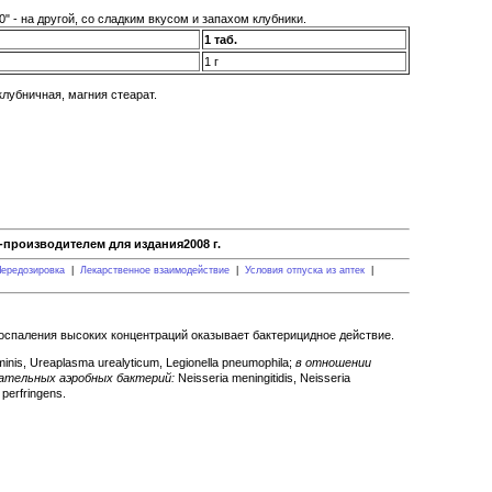
" - на другой, со сладким вкусом и запахом клубники.
1 таб.
1 г
лубничная, магния стеарат.
производителем для издания2008 г.
ередозировка
|
Лекарственное взаимодействие
|
Условия отпуска из аптек
|
воспаления высоких концентраций оказывает бактерицидное действие.
is, Ureaplasma urealyticum, Legionella pneumophila;
в отношении
ательных аэробных бактерий:
Neisseria meningitidis, Neisseria
perfringens.