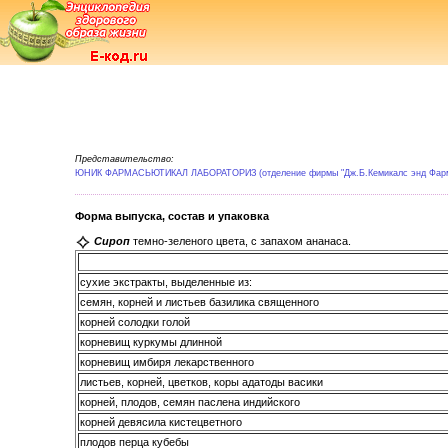
Представительство:
ЮНИК ФАРМАСЬЮТИКАЛ ЛАБОРАТОРИЗ (отделение фирмы "Дж.Б.Кемикалс энд Фарма
Форма выпуска, состав и упаковка
Сироп
темно-зеленого цвета, с запахом ананаса.
сухие экстракты, выделенные из:
семян, корней и листьев базилика священного
корней солодки голой
корневищ куркумы длинной
корневищ имбиря лекарственного
листьев, корней, цветков, коры адатоды васики
корней, плодов, семян паслена индийского
корней девясила кистецветного
плодов перца кубебы