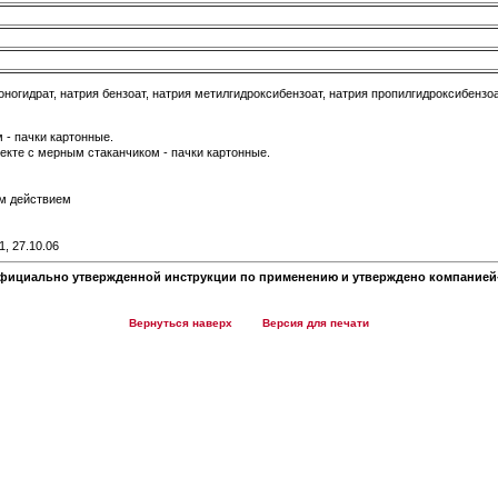
ногидрат, натрия бензоат, натрия метилгидроксибензоат, натрия пропилгидроксибензоа
 - пачки картонные.
лекте с мерным стаканчиком - пачки картонные.
м действием
, 27.10.06
фициально утвержденной инструкции по применению и утверждено компанией-
Вернуться наверх
Версия для печати