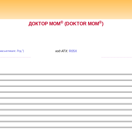
®
®
ДОКТОР МОМ
(DOKTOR MOM
)
код ATX:
R05X
сьютикалс Лтд.")