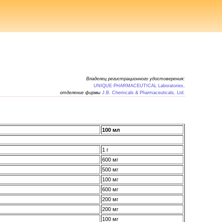
Владелец регистрационного удостоверения:
UNIQUE PHARMACEUTICAL Laboratories,
отделение фирмы
J.B. Chemicals & Pharmaceuticals, Ltd.
100 мл
1 г
600 мг
500 мг
100 мг
600 мг
200 мг
200 мг
100 мг