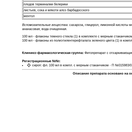
плодов терминалии белерики
листьев, сока и мякоти алоэ барбадосского
ментол
Вспомогательные вещества:
сахароза, глицерол, лимонной кислоты мо
ананасовая, вода очищенная.
100 мл - флаконы темного стекла (1) в комплекте с мерным стаканчиком
100 мл - флаконы из полиэтилентерефталата зеленого цвета (1) в комп
Клинико-фармакологическая группа:
Фитопрепарат с отхаркивающи
Регистрационные №№:
сироп: фл. 100 мл в компл. с мерным стаканчиком - П №015983/01
Описание препарата основано на о