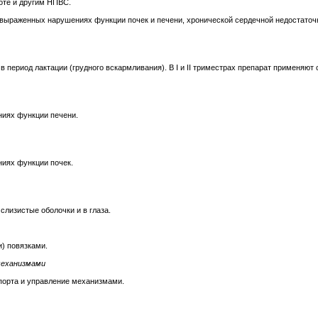
оте и другим НПВС.
выраженных нарушениях функции почек и печени, хронической сердечной недостаточн
в период лактации (грудного вскармливания). В I и II триместрах препарат применяют
ниях функции печени.
иях функции почек.
слизистые оболочки и в глаза.
) повязками.
механизмами
порта и управление механизмами.