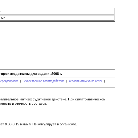
г
 мг
производителем для издания2008 г.
ередозировка
|
Лекарственное взаимодействие
|
Условия отпуска из аптек
|
палительное, антиэкссудативное действие. При симптоматическом
нность и отечность суставов.
т 0.08-0.15 мкг/мл. Не кумулирует в организме.