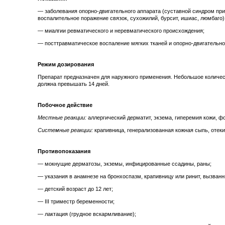
— заболевания опорно-двигательного аппарата (суставной синдром при
воспалительное поражение связок, сухожилий, бурсит, ишиас, люмбаго)
— миалгии ревматического и неревматического происхождения;
— посттравматическое воспаление мягких тканей и опорно-двигательно
Режим дозирования
Препарат предназначен для наружного применения. Небольшое количеств
должна превышать 14 дней.
Побочное действие
Местные реакции:
аллергический дерматит, экзема, гиперемия кожи, фо
Системные реакции:
крапивница, генерализованная кожная сыпь, отеки
Противопоказания
— мокнущие дерматозы, экземы, инфицированные ссадины, раны;
— указания в анамнезе на бронхоспазм, крапивницу или ринит, вызван
— детский возраст до 12 лет;
— III триместр беременности;
— лактация (грудное вскармливание);