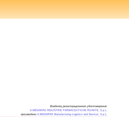
Владелец регистрационного удостоверения:
A.MENARINI INDUSTRIE FARMACEUTICHE RIUNITE, S.p.L.
произведено
A.MENARINI Manufacturing Logistics and Servicer, S.p.L.