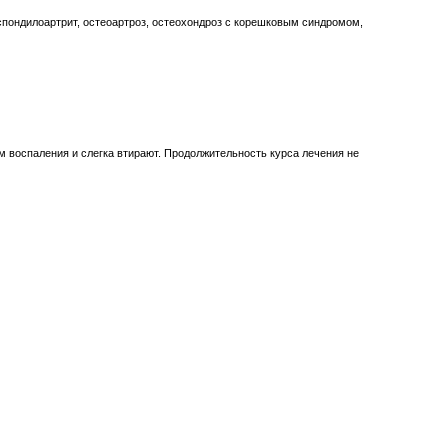
спондилоартрит, остеоартроз, остеохондроз с корешковым синдромом,
ом воспаления и слегка втирают. Продолжительность курса лечения не