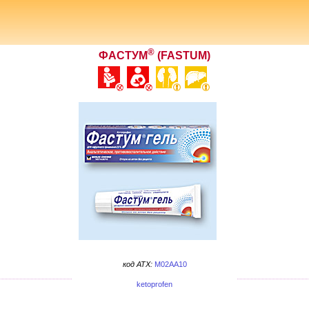
®
ФАСТУМ
(FASTUM)
код ATX:
M02AA10
ketoprofen