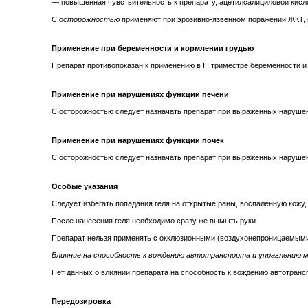
— повышенная чувствительность к препарату, ацетилсалициловой кисл
С
осторожностью
применяют при эрозивно-язвенном поражении ЖКТ, 
Применение при беременности и кормлении грудью
Препарат противопоказан к применению в III триместре беременности и 
Применение при нарушениях функции печени
С осторожностью следует назначать препарат при выраженных наруше
Применение при нарушениях функции почек
С осторожностью следует назначать препарат при выраженных нарушен
Особые указания
Следует избегать попадания геля на открытые раны, воспаленную кожу, 
После нанесения геля необходимо сразу же вымыть руки.
Препарат нельзя применять с окклюзионными (воздухонепроницаемыми
Влияние на способность к вождению автотранспорта и управлению 
Нет данных о влиянии препарата на способность к вождению автотранс
Передозировка