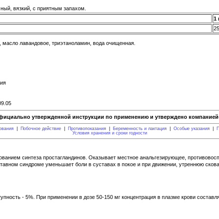
ный, вязкий, с приятным запахом.
1 
25
, масло лавандовое, триэтаноламин, вода очищенная.
ния
09.05
фициально утвержденной инструкции по применению и утверждено компанией-
ования
|
Побочное действие
|
Противопоказания
|
Беременность и лактация
|
Особые указания
|
П
Условия хранения и сроки годности
ованием синтеза простагландинов. Оказывает местное анальгезирующее, противовос
ставном синдроме уменьшает боли в суставах в покое и при движении, утреннюю скова
ость - 5%. При применении в дозе 50-150 мг концентрация в плазме крови составляе