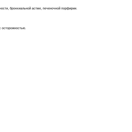
ости, бронхиальной астме, печеночной порфирии.
 с осторожностью.