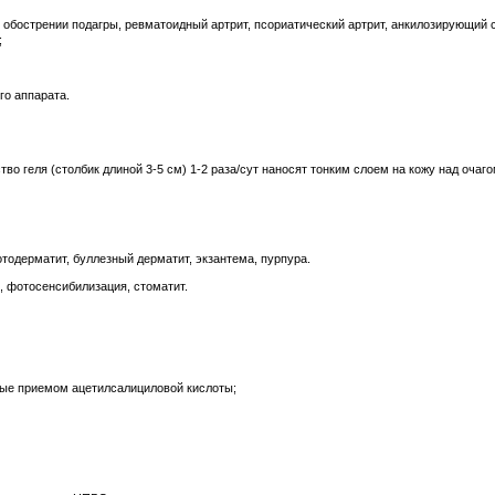
 обострении подагры, ревматоидный артрит, псориатический артрит, анкилозирующий 
;
го аппарата.
о геля (столбик длиной 3-5 см) 1-2 раза/сут наносят тонким слоем на кожу над очаг
тодерматит, буллезный дерматит, экзантема, пурпура.
, фотосенсибилизация, стоматит.
ные приемом ацетилсалициловой кислоты;