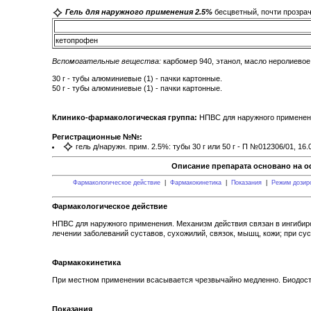
Гель для наружного применения 2.5%
бесцветный, почти прозрач
кетопрофен
Вспомогательные вещества:
карбомер 940, этанол, масло неролиевое
30 г - тубы алюминиевые (1) - пачки картонные.
50 г - тубы алюминиевые (1) - пачки картонные.
Клинико-фармакологическая группа:
НПВС для наружного примене
Регистрационные №№:
гель д/наружн. прим. 2.5%: тубы 30 г или 50 г - П №012306/01, 16.
Описание препарата основано на о
Фармакологическое действие
|
Фармакокинетика
|
Показания
|
Режим дозир
Фармакологическое действие
НПВС для наружного применения. Механизм действия связан в ингибир
лечении заболеваний суставов, сухожилий, связок, мышц, кожи; при су
Фармакокинетика
При местном применении всасывается чрезвычайно медленно. Биодоступн
Показания