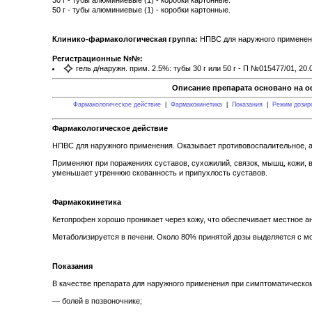
50 г - тубы алюминиевые (1) - коробки картонные.
Клинико-фармакологическая группа:
НПВС для наружного примене
Регистрационные №№:
гель д/наружн. прим. 2.5%: тубы 30 г или 50 г - П №015477/01, 20.
Описание препарата основано на о
Фармакологическое действие
|
Фармакокинетика
|
Показания
|
Режим дозир
Фармакологическое действие
НПВС для наружного применения. Оказывает противовоспалительное, а
Применяют при поражениях суставов, сухожилий, связок, мышц, кожи, 
уменьшает утреннюю скованность и припухлость суставов.
Фармакокинетика
Кетопрофен хорошо проникает через кожу, что обеспечивает местное а
Метаболизируется в печени. Около 80% принятой дозы выделяется с м
Показания
В качестве препарата для наружного применения при симптоматическо
— болей в позвоночнике;