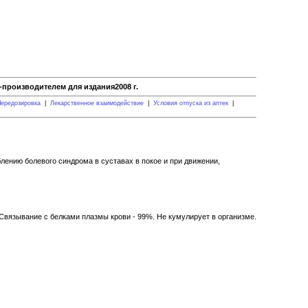
производителем для издания2008 г.
ередозировка
|
Лекарственное взаимодействие
|
Условия отпуска из аптек
|
лению болевого синдрома в суставах в покое и при движении,
Связывание с белками плазмы крови - 99%. Не кумулирует в организме.