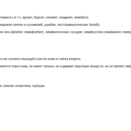
ата ( в т.ч. артрит, бурсит, синовит, тендинит, люмбаго);
азрывов связок и сухожилий, ушибов, посттравматических болей);
ях вен (флебит, перифлебит), лимфатических сосудов, лимфоузлов (лимфангит, пове
ти на соответствующий участок кожи и слегка втереть.
вается через кожу, не имеет запаха, не содержит красящих веществ, не оставляет жир
, кожная экзантема, пурпура.