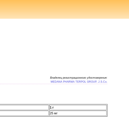
Владелец регистрационного удостоверения:
MEDANA PHARMA TERPOL GROUP, J.S.Co.
1 г
25 мг