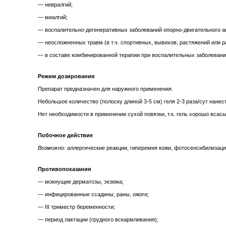
— невралгий;
— миалгий;
— воспалительно-дегенеративных заболеваний опорно-двигательного аппар
— неосложненных травм (в т.ч. спортивных, вывихов, растяжений или р
— в составе комбинированной терапии при воспалительных заболевани
Режим дозирования
Препарат предназначен для наружного применения.
Небольшое количество (полоску длиной 3-5 см) геля 2-3 раза/сут нанес
Нет необходимости в применении сухой повязки, т.к. гель хорошо всасы
Побочное действие
Возможно:
аллергические реакции, гиперемия кожи, фотосенсибилизация
Противопоказания
— мокнущие дерматозы, экзема;
— инфицированные ссадины, раны, ожоги;
— III триместр беременности;
— период лактации (грудного вскармливания);