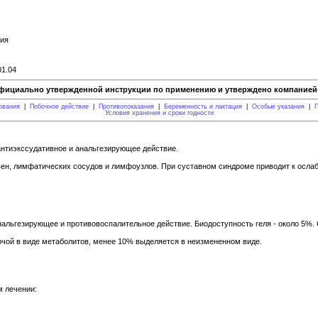
ния
01.04
фициально утвержденной инструкции по применению и утверждено компанией-
ования
|
Побочное действие
|
Противопоказания
|
Беременность и лактация
|
Особые указания
|
П
Условия хранения и сроки годности
нтиэкссудативное и анальгезирующее действие.
вен, лимфатических сосудов и лимфоузлов. При суставном синдроме приводит к ослаб
нальгезирующее и противовоспалительное действие. Биодоступность геля - около 5%. 
очой в виде метаболитов, менее 10% выделяется в неизмененном виде.
м лечении: