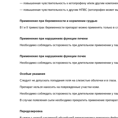
— повышенная чувствительность к кетопрофену и/или другим компонен
— повышенная чувствительность к другим НПВС (кетопрофен может выз
Применение при беременности и кормлении грудью
В I и II триместрах беременности препарат можно применять только в 
Применение при нарушениях функции печени
Необходимо соблюдать осторожность при длительном применении у пац
Применение при нарушениях функции почек
Необходимо соблюдать осторожность при длительном применении у пац
Особые указания
Следует не допускать попадания геля на слизистые оболочки и в глаза.
Препарат нельзя наносить на поврежденные участки кожи.
Необходимо соблюдать осторожность при длительном применении у пац
В случае появления сыпи необходимо прекратить применение препарат
Передозировка
В связи с низкой системной абсорбцией передозировка препарата Феб