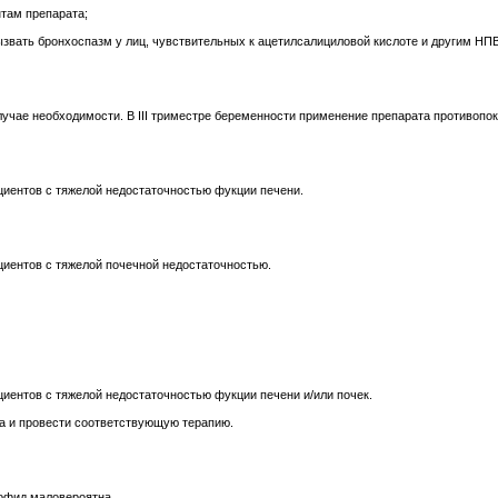
там препарата;
вать бронхоспазм у лиц, чувствительных к ацетилсалициловой кислоте и другим НПВ
случае необходимости. В III триместре беременности применение препарата противопо
иентов с тяжелой недостаточностью фукции печени.
иентов с тяжелой почечной недостаточностью.
иентов с тяжелой недостаточностью фукции печени и/или почек.
а и провести соответствующую терапию.
рофид маловероятна.