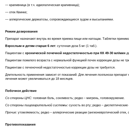
— крапивница (в т.ч. идиопатическая крапивница);
— отек Квинке;
— аллергические дерматозы, сопровождающиеся зудом и высыпаниями.
Режим дозирования
Препарат назначают внутрь во время приема пищи или натощак. Таблетки приним
Взрослым и детям старше 6 лет
: суточная доза 5 мг (1 таб.).
Пациентам с
хронической почечной недостаточностью при КК 49-30 мл/мин
до
Пациентам пожилого возраста с нормальной функцией почек коррекции дозы не тр
Пациентам с печеночной недостаточностью коррекции дозы не требуется.
Длительность применения зависит от показаний. Для лечения
поллиноза
препарат 
лечения может увеличиваться до 18 месяцев.
Побочное действие
Со стороны ЦНС:
головная боль, сонливость; редко – мигрень, головокружение.
Со стороны пищеварительной системы:
сухость во рту; редко – диспептические
Прочие:
утомляемость; редко – аллергические реакции (ангионевротический отек, с
Противопоказания