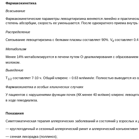
Фармакокинетика
Всасывание
Фармакокинетические параметры левоцетиризина меняются линейно и практически
степень абсорбции, скорость ее уменьшается. После однократного приема внутрь 
Распределение
Связывание левоцетиризина с белками плазмы составляет 90%. V
составляет 0.4 
d
Метаболизм
Менее 14% метаболизируется в печени путем O-деалкилирования с образованием 
молоком.
Выведение
T
составляет 7-10 ч. Общий клиренс – 0.63 мл/мин/кг. Полностью выводится из 
1/2
Фармакокинетка в особых клинических случаях
У пациентов с нарушениями функции почек (КК менее 40 мл/мин) клиренс левоцет
в ходе гемодиализа.
Показания
Симптоматическая терапия аллергических заболеваний и состояний у взрослых и д
— круглогодичный и сезонный аллергический ринит и аллергический конъюнктивит 
— сенная лихорадка (поллиноз);