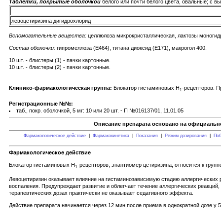
Таблетки, покрытые оболочкой
белого или почти белого цвета, овальные; с в
левоцетиризина дигидрохлорид
Вспомогательные вещества:
целлюлоза микрокристаллическая, лактозы моногидр
Состав оболочки:
гипромеллоза (Е464), титана диоксид (Е171), макрогол 400.
10 шт. - блистеры (1) - пачки картонные.
10 шт. - блистеры (2) - пачки картонные.
Клинико-фармакологическая группа:
Блокатор гистаминовых Н
-рецепторов. П
1
Регистрационные №№:
таб., покр. оболочкой, 5 мг: 10 или 20 шт. - П №016137/01, 11.01.05
Описание препарата основано на официально
Фармакологическое действие
|
Фармакокинетика
|
Показания
|
Режим дозирования
|
Поб
Фармакологическое действие
Блокатор гистаминовых H
-рецепторов, энантиомер цетиризина, относится к груп
1
Левоцетиризин оказывает влияние на гистаминозависимую стадию аллергических
воспаления. Предупреждает развитие и облегчает течение аллергических реакций,
терапевтических дозах практически не оказывает седативного эффекта.
Действие препарата начинается через 12 мин после приема в однократной дозе у 5