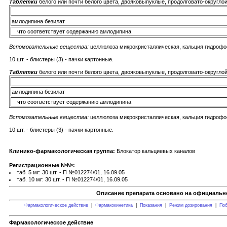
Таблетки
белого или почти белого цвета, двояковыпуклые, продолговато-округлой
амлодипина безилат
что соответствует содержанию амлодипина
Вспомогательные вещества:
целлюлоза микрокристаллическая, кальция гидрофос
10 шт. - блистеры (3) - пачки картонные.
Таблетки
белого или почти белого цвета, двояковыпуклые, продолговато-округлой 
амлодипина безилат
что соответствует содержанию амлодипина
Вспомогательные вещества:
целлюлоза микрокристаллическая, кальция гидрофос
10 шт. - блистеры (3) - пачки картонные.
Клинико-фармакологическая группа:
Блокатор кальциевых каналов
Регистрационные №№:
таб. 5 мг: 30 шт. - П №012274/01, 16.09.05
таб. 10 мг: 30 шт. - П №012274/01, 16.09.05
Описание препарата основано на официально
Фармакологическое действие
|
Фармакокинетика
|
Показания
|
Режим дозирования
|
Поб
Фармакологическое действие