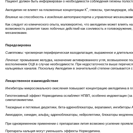
Пациент должен быть информирован о необходимости соблюдения гигиены полости
+
Амлодипин не влияет на плазменные концентрации К
, глюкозы, триглицеридов, о
Влияние на способность к вождению автотранспорта и управление механизмам
Как следует из клинического опыта, маловероятно, что амлодипин может влиять 
возможность развития таких побочных действий как сонливость и головокружение
механизмами.
Передозировка
Симптомы:
чрезмерная периферическая вазодилатация, выраженное и длительное
Лечение:
промывание желудка, назначение активированного угля, возвышенное пол
восполнением ОЦК в случае необходимости. При недостаточности выше перечислен
кальциевых каналов. Поскольку Амлодипин в значительной степени связывается с
Лекарственное взаимодействие
Ингибиторы микросомального окисления повышают концентрацию амлодипина в пл
Гипотензивный эффект Нормодипина ослабляют НПВП, особенно индометацин (за сч
симпатомиметики.
Тиазидные и петлевые диуретики, бета-адреноблокаторы, верапамил, ингибиторы
Амиодарон, хинидин, альфа
-адреноблокаторы, нейролептики, блокаторы медленн
1
При одновременном применении с препаратами лития возможно усиление проявлени
Препараты кальция могут уменьшать эффекты Нормодипина.