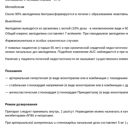
Метаболизм
Около 90% амлодипина биотрансформируется в печени с образованием неактивны
Выведение
Амлодипин выводится из организма с мочой (10% дозы - в неизмененном виде и 60
Общий клиренс амлодилина составляет 7 мл/мин/кг. При гемодиализе амлодипин н
Фармакокинетика в особых клинических случаях
У пожилых пациентов (старше 65 лет) и при хронической сердечной недостаточно
низких начальных доз амлодипина. Подобное изменение AUC наблюдается и при н
Наличие у пациента почечной недостаточности не оказывает существенного влия
Показания
— артериальная гипертензия (в виде монотерапии или в комбинации с тиазидными
— стабильная стенокардия напряжения (в виде монотерапии или в комбинации с др
— ангиоспастическая стенокардия (стенокардия Принцметала) (в виде монотерапии
Режим дозирования
Препарат следует принимать внутрь, 1 раз/сут. Нормодипин можно назначать в к
ингибиторами АПФ) и нитратами.
При
артериальной гипертензии и стенокардии
начальная доза составляет 5 мг 1 