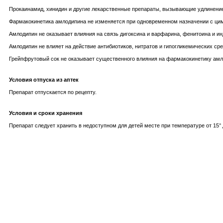
Прокаинамид, хинидин и другие лекарственные препараты, вызывающие удлинение
Фармакокинетика амлодипина не изменяется при одновременном назначении с ци
Амлодипин не оказывает влияния на связь дигоксина и варфарина, фенитоина и 
Амлодипин не влияет на действие антибиотиков, нитратов и гипогликемических сре
Грейпфрутовый сок не оказывает существенного влияния на фармакокинетику амл
Условия отпуска из аптек
Препарат отпускается по рецепту.
Условия и сроки хранения
Препарат следует хранить в недоступном для детей месте при температуре от 15° д