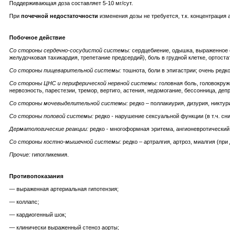
Поддерживающая доза составляет 5-10 мг/сут.
При
почечной недостаточности
изменения дозы не требуется, т.к. концентрация
Побочное действие
Со стороны сердечно-сосудистой системы:
сердцебиение, одышка, выраженное сн
желудочковая тахикардия, трепетание предсердий), боль в грудной клетке, ортоста
Со стороны пищеварительной системы:
тошнота, боли в эпигастрии; очень редк
Со стороны ЦНС и периферической нервной системы:
головная боль, головокруж
нервозность, парестезии, тремор, вертиго, астения, недомогание, бессонница, деп
Со стороны мочевыделительной системы:
редко – поллакиурия, дизурия, никтур
Со стороны половой системы:
редко - нарушение сексуальной функции (в т.ч. сн
Дерматологические реакции:
редко - многоформная эритема, ангионевротический о
Со стороны костно-мышечной системы:
редко – артралгия, артроз, миалгия (пр
Прочие:
гипогликемия.
Противопоказания
— выраженная артериальная гипотензия;
— коллапс;
— кардиогенный шок;
— клинически выраженный стеноз аорты;