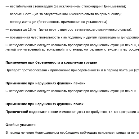
— нестабильная стенокардия (за исключением стенокардии Принцметала);
— беременность (из-за отсутствия клинического опыта по применению);
— период лактации (безопасность применения не установлена);
— возраст до 18 лет (из-за отсутствия соответствующего клинического опыта);
— повышенная чувствительность к амлодипину и другим производным дигидропир
С
осторожностью
следует назначать препарат при нарушениях функции печени, с
легкой или умеренной артериальной гипотензии, митральном стенозе, гипертрофич
Применение при беременности и кормлении грудью
Препарат противопоказан к применению при беременности и в период лактации (гр
Применение при нарушениях функции печени
С
осторожностью
следует назначать препарат при нарушениях функции печени.
Применение при нарушениях функции почек
При
почечной недостаточности
изменения дозы не требуется, т.к. концентрация 
Особые указания
В период лечения Нормодипином необходимо соблюдать основные принципы лечени