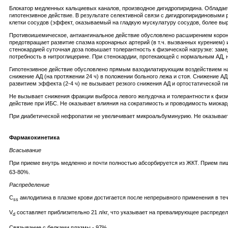
Блокатор медленных кальциевых каналов, производное дигидропиридина. Обладает
гипотензивное действие. В результате селективной связи с дигидропиридиновым
клетки сосудов (эффект, оказываемый на гладкую мускулатуру сосудов, более вы
Противоишемическое, антиангинальное действие обусловлено расширением корона
предотвращает развитие спазма коронарных артерий (в т.ч. вызванных курением)
стенокардией суточная доза повышает толерантность к физической нагрузке: заме
потребность в нитроглицерине. При стенокардии, протекающей с нормальным АД, 
Гипотензивное действие обусловлено прямым вазодилатирующим воздействием на 
снижение АД (на протяжении 24 ч) в положении больного лежа и стоя. Снижение 
развитием эффекта (2-4 ч) не вызывает резкого снижения АД и ортостатической ги
Не вызывает снижения фракции выброса левого желудочка и толерантности к физи
действие при ИБС. Не оказывает влияния на сократимость и проводимость миокар
При диабетической нефропатии не увеличивает микроальбуминурию. Не оказывает 
Фармакокинетика
Всасывание
При приеме внутрь медленно и почти полностью абсорбируется из ЖКТ. Прием пищ
63-80%.
Распределение
C
амлодипина в плазме крови достигается после непрерывного применения в теч
ss
V
составляет приблизительно 21 л/кг, что указывает на превалирующее распределе
d
Связывание с белками плазмы - 97%.