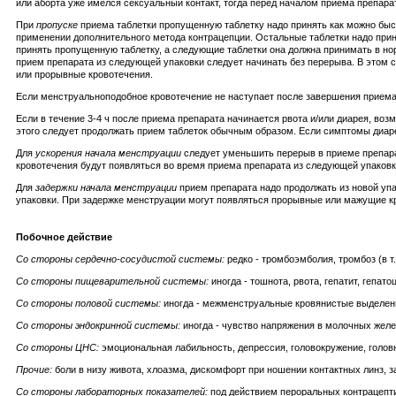
или аборта уже имелся сексуальный контакт, тогда перед началом приема препар
При
пропуске
приема таблетки пропущенную таблетку надо принять как можно быстр
применении дополнительного метода контрацепции. Остальные таблетки надо прин
принять пропущенную таблетку, а следующие таблетки она должна принимать в но
прием препарата из следующей упаковки следует начинать без перерыва. В этом 
или прорывные кровотечения.
Если менструальноподобное кровотечение не наступает после завершения приема 
Если в течение 3-4 ч после приема препарата начинается рвота и/или диарея, воз
этого следует продолжать прием таблеток обычным образом. Если симптомы диар
Для
ускорения начала менструации
следует уменьшить перерыв в приеме препара
кровотечения будут появляться во время приема препарата из следующей упаковк
Для
задержки начала менструации
прием препарата надо продолжать из новой упа
упаковки. При задержке менструации могут появляться прорывные или мажущие кр
Побочное действие
Со стороны сердечно-сосудистой системы:
редко - тромбоэмболия, тромбоз (в т.
Со стороны пищеварительной системы:
иногда - тошнота, рвота, гепатит, гепат
Со стороны половой системы:
иногда - межменструальные кровянистые выделени
Со стороны эндокринной системы:
иногда - чувство напряжения в молочных желе
Со стороны ЦНС:
эмоциональная лабильность, депрессия, головокружение, головн
Прочие:
боли в низу живота, хлоазма, дискомфорт при ношении контактных линз, з
Со стороны лабораторных показателей:
под действием пероральных контрацепти