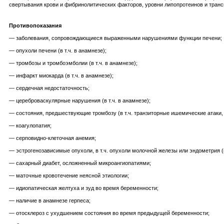
свертывания крови и фибринолитических факторов, уровни липопротеинов и транс
Противопоказания
— заболевания, сопровождающиеся выраженными нарушениями функции печени;
— опухоли печени (в т.ч. в анамнезе);
— тромбозы и тромбоэмболии (в т.ч. в анамнезе);
— инфаркт миокарда (в т.ч. в анамнезе);
— сердечная недостаточность;
— цереброваскулярные нарушения (в т.ч. в анамнезе);
— состояния, предшествующие тромбозу (в т.ч. транзиторные ишемические атаки, 
— коагулопатия;
— серповидно-клеточная анемия;
— эстрогенозависимые опухоли, в т.ч. опухоли молочной железы или эндометрия (в 
— сахарный диабет, осложненный микроангиопатиями;
— маточные кровотечение неясной этиологии;
— идиопатическая желтуха и зуд во время беременности;
— наличие в анамнезе герпеса;
— отосклероз с ухудшением состояния во время предыдущей беременности;