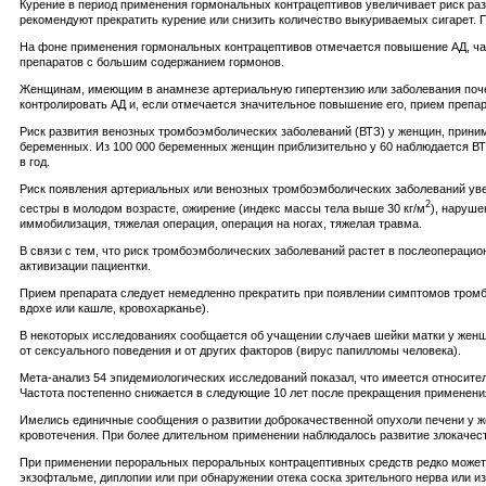
Курение в период применения гормональных контрацептивов увеличивает риск ра
рекомендуют прекратить курение или снизить количество выкуриваемых сигарет. 
На фоне применения гормональных контрацептивов отмечается повышение АД, ча
препаратов с большим содержанием гормонов.
Женщинам, имеющим в анамнезе артериальную гипертензию или заболевания почек
контролировать АД и, если отмечается значительное повышение его, прием препа
Риск развития венозных тромбоэмболических заболеваний (ВТЗ) у женщин, прини
беременных. Из 100 000 беременных женщин приблизительно у 60 наблюдается ВТЗ
в год.
Риск появления артериальных или венозных тромбоэмболических заболеваний уве
2
сестры в молодом возрасте, ожирение (индекс массы тела выше 30 кг/м
), наруше
иммобилизация, тяжелая операция, операция на ногах, тяжелая травма.
В связи с тем, что риск тромбоэмболических заболеваний растет в послеоперацио
активизации пациентки.
Прием препарата следует немедленно прекратить при появлении симптомов тромбоэ
вдохе или кашле, кровохарканье).
В некоторых исследованиях сообщается об учащении случаев шейки матки у женщи
от сексуального поведения и от других факторов (вирус папилломы человека).
Мета-анализ 54 эпидемиологических исследований показал, что имеется относит
Частота постепенно снижается в следующие 10 лет после прекращения применени
Имелись единичные сообщения о развитии доброкачественной опухоли печени у 
кровотечения. При более длительном применении наблюдалось развитие злокачес
При применении пероральных пероральных контрацептивных средств редко может р
экзофтальме, диплопии или при обнаружении отека соска зрительного нерва или и