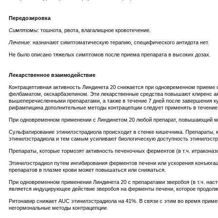
Передозировка
Симптомы:
тошнота, рвота, влагалищное кровотечение.
Лечение:
назначают симптоматическую терапию, специфического антидота нет.
Не было описано тяжелых симптомов после приема препарата в высоких дозах.
Лекарственное взаимодействие
Контрацептивная активность Линдинета 20 снижается при одновременном приеме
фелбаматом, окскарбазепином. Эти лекарственные средства повышают клиренс ак
вышеперечисленными препаратами, а также в течение 7 дней после завершения к
рифампицина дополнительные методы контрацепции следует применять в течение 
При одновременном применении с Линдинетом 20 любой препарат, повышающий мот
Сульфатирование этинилэстрадиола происходит в стенке кишечника. Препараты, к
этинилэстрадиола и тем самым усиливают биологическую доступность этинилэстр
Препараты, которые тормозят активность печеночных ферментов (в т.ч. итраконаз
Этинилэстрадиол путем ингибирования ферментов печени или ускорения конъюгации
препаратов в плазме крови может повышаться или снижаться.
При одновременном применении Линдинета 20 с препаратами зверобоя (в т.ч. наст
является индуцирующее действие зверобоя на ферменты печени, которое продолж
Ритонавир снижает AUC этинилэстрадиола на 41%. В связи с этим во время прим
негормональные методы контрацепции.