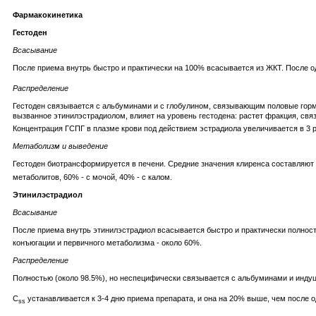
Фармакокинетика
Гестоден
Всасывание
После приема внутрь быстро и практически на 100% всасывается из ЖКТ. После о
Распределение
Гестоден связывается с альбуминами и с глобулином, связывающим половые горм
вызванное этинилэстрадиолом, влияет на уровень гестодена: растет фракция, свя
Концентрация ГСПГ в плазме крови под действием эстрадиола увеличивается в 3 р
Метаболизм и выведение
Гестоден биотрансформируется в печени. Средние значения клиренса составляют 0
метаболитов, 60% - с мочой, 40% - с калом.
Этинилэстрадиол
Всасывание
После приема внутрь этинилэстрадиол всасывается быстро и практически полнос
конъюгации и первичного метаболизма - около 60%.
Распределение
Полностью (около 98.5%), но неспецифически связывается с альбуминами и инду
C
устанавливается к 3-4 дню приема препарата, и она на 20% выше, чем после о
ss