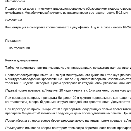
Метаболизм
Подвергается ароматическому гидроксилированию с образованием гидроксилиров
сульфатов). Метаболический клиренс из плазмы крови составляет около 5-13 мл.
Выведение
Концентрация в сыворотке крови снижается двухфазно. T
в β-фазе - около 16-2
1/2
Показания
— контрацепция.
Режим дозирования
Таблетки принимают внутрь независимо от приема пищи, не разжевывая, запивая
Препарат следует принимать с 1-го дня менструального цикла по 1 таб./сут (по во
менструальноподобное кровотечение. После 7-дневного перерыва независимо от то
таблеток, 1 неделя - перерыв. Прием препарата из каждой новой упаковки начинают
Первый прием
препарата Линдинет 20 надо начинать с 1-го дня менструального ци
При переходе на прием препарата Линдинет 20 с другого перорального контрацепт
контрацептива, в первый день менструальноподобного кровотечения. Допускается
При переходе на прием Линдинет 20 с препаратов, содержащих только прогестаген
препарата Линдинет 20 можно на следующий день после удаления импланта. При п
После аборта в I триместре беременности
можно начинать прием препарата Лин
После родов
или после аборта во втором триместре беременности прием препарата