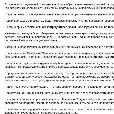
По данным исследований относительный риск образования желчных камней с воз
что риск возникновения желчнокаменной болезни меньше при применении препарат
При появлении или ухудшении течения мигрени или при появлении постоянной или
Прием препарата Линдинет 20 надо немедленно прекратить при появлении генерали
На фоне приема гормональных контрацептивов может наблюдаться снижение толер
У некоторых женщин было обнаружено повышение уровня триглицеридов в крови пр
эстроген повышает концентрацию ЛПВП в плазме крови, влияние пероральных конт
постоянный контроль липидного обмена.
У женщин с наследственной гиперлипидемией, принимающих препараты, в состав ко
При применении Линдинета 20, особенно в первые 3 месяца приема, могут появля
сформировались регулярные циклы, следует исключить беременность или выявить 
В отдельных случаях менструальноподобное кровотечение в течение 7-дневного и
упаковки, до продолжения курса приема препарата надо исключить беременность.
Перед началом применения препарата следует собрать подробный семейный и лич
малого таза, цитологическое исследование мазка), а также необходимые лаборато
фибринолитических факторов, уровни липопротеинов и транспортных протеинов). 
Пациентку следует предупредить, что применение препарата не защищает ее от и
При остром или хроническом нарушении функции печени следует прекратить прие
В случае появления депрессии при приеме Линдинета 20 целесообразно отменить 
препарата пациенткам, имевшим депрессию в анамнезе, возможно только под тща
При применении пероральных контрацептивов концентрация фолиевой кислоты в кр
завершения курса приема перорального контрацептива.