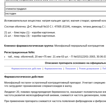
этинилэстрадиол
гестоден
Вспомогательные вещества:
натрия кальция эдетат, магния стеарат, кремний ко
Состав оболочки:
Д+С Желтый №10 C.I. 47005 (Е104), повидон, титана диоксид C.I. 
21 шт. - блистеры (1) - коробки картонные.
21 шт. - блистеры (3) - коробки картонные.
Клинико-фармакологическая группа:
Монофазный пероральный контрацептив
Регистрационные №№:
таб., покр. оболочкой, 20 мкг+75 мкг: 21 или 63 шт. - П №015122/01-2003, 30.06.0
Описание препарата основано на официально
Фармакологическое действие
|
Фармакокинетика
|
Показания
|
Режим дозирования
|
Поб
Фармакологическое действие
Монофазный гестаген-эстрогенный контрацептивный препарат. Угнетает секрецию 
что затрудняет проникновение сперматозоидов в матку.
Линдинет 20, помимо предупреждения беременности, оказывает положительное вли
частота развития железодефицитной анемии, снижается частота дисменореи, поя
При применении препарата снижается частота появления фиброаденом и фиброзных