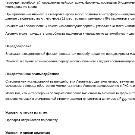
(включая тромбоциты), определять лейкоцитарную формулу, проводить биохимиче
исследование крови.
При применении Авонекс в сыворотке крови могут появиться интерферон-нейтрал
данные свидетельствуют, что через 12 мес терапии примерно у 8% пациентов в сы
Влияние на способность к вождению автотранспорта и управлению механизма
Авонекс может ухудшать способность пациентов к управлению автомобилем и дру
Передозировка
Благодаря лекарственной форме препарата и способу введения передозировка ма
Лечение:
в случае возникновения передозировки больного следует госпитализиро
Лекарственное взаимодействие
Специальных исследований взаимодействия Авонекса с другими лекарственными ср
склерозом в период обострения можно назначать Авонекс одновременно с ГКС или
Известно, что интерфероны обладают способностью снижать активность фермент
клиренс которых в значительной степени зависит от системы цитохрома Р
, нап
450
Условия отпуска из аптек
Препарат отпускается по рецепту.
Условия и сроки хранения