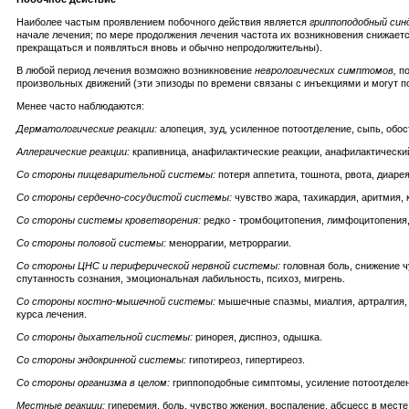
Наиболее частым проявлением побочного действия является
гриппоподобный син
начале лечения; по мере продолжения лечения частота их возникновения снижает
прекращаться и появляться вновь и обычно непродолжительны).
В любой период лечения возможно возникновение
неврологических симптомов,
по
произвольных движений (эти эпизоды по времени связаны с инъекциями и могут 
Менее часто наблюдаются:
Дерматологические реакции:
алопеция, зуд, усиленное потоотделение, сыпь, обос
Аллергические реакции:
крапивница, анафилактические реакции, анафилактически
Со стороны пищеварительной системы:
потеря аппетита, тошнота, рвота, диаре
Со стороны сердечно-сосудистой системы:
чувство жара, тахикардия, аритмия,
Со стороны системы кроветворения:
редко - тромбоцитопения, лимфоцитопения,
Со стороны половой системы:
меноррагии, метроррагии.
Со стороны ЦНС и периферической нервной системы:
головная боль, снижение ч
спутанность сознания, эмоциональная лабильность, психоз, мигрень.
Со стороны костно-мышечной системы:
мышечные спазмы, миалгия, артралгия, 
куpca лечения.
Со стороны дыхательной системы:
ринорея, диспноэ, одышка.
Со стороны эндокринной системы:
гипотиреоз, гипертиреоз.
Со стороны организма в целом:
гриппоподобные симптомы, усиление потоотделени
Местные реакции:
гиперемия, боль, чувство жжения, воспаление, абсцесс в месте