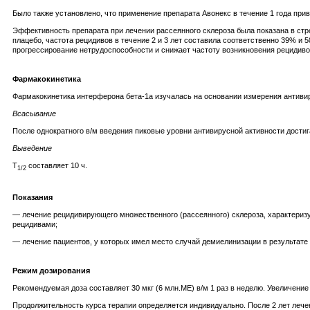
Было также установлено, что применение препарата Авонекс в течение 1 года прив
Эффективность препарата при лечении рассеянного склероза была показана в ст
плацебо, частота рецидивов в течение 2 и 3 лет составила соответственно 39% и
прогрессирование нетрудоспособности и снижает частоту возникновения рецидиво
Фармакокинетика
Фармакокинетика интерферона бета-1а изучалась на основании измерения антиви
Всасывание
После однократного в/м введения пиковые уровни антивирусной активности достига
Выведение
T
составляет 10 ч.
1/2
Показания
— лечение рецидивирующего множественного (рассеянного) склероза, характериз
рецидивами;
— лечение пациентов, у которых имел место случай демиелинизации в результате 
Режим дозирования
Рекомендуемая доза составляет 30 мкг (6 млн.ME) в/м 1 раз в неделю. Увеличени
Продолжительность курса терапии определяется индивидуально. После 2 лет лече