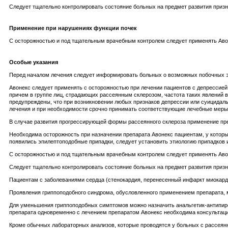
Следует тщательно контролировать состояние больных на предмет развития приз
Применение при нарушениях функции почек
С осторожностью и под тщательным врачебным контролем следует применять Авон
Особые указания
Перед началом лечения следует информировать больных о возможных побочных 
Авонекс следует применять с осторожностью при лечении пациентов с депрессие
причем в группе лиц, страдающих рассеянным склерозом, частота таких явлений
предупреждены, что при возникновении любых признаков депрессии или суицидал
лечения и при необходимости срочно принимать соответствующие лечебные меры.
В случае развития прогрессирующей формы рассеянного склероза применение пре
Необходима осторожность при назначении препарата Авонекс пациентам, у которы
появились эпилептоподобные припадки, следует установить этиологию припадков
С осторожностью и под тщательным врачебным контролем следует применять Авоне
Следует тщательно контролировать состояние больных на предмет развития приз
Пациентам с заболеваниями сердца (стенокардия, перенесенный инфаркт миокарда
Проявления гриппоподобного синдрома, обусловленного применением препарата, м
Для уменьшения гриппоподобных симптомов можно назначить анальгетик-антипирет
препарата одновременно с лечением препаратом Авонекс необходима консультаци
Кроме обычных лабораторных анализов, которые проводятся у больных с рассеян