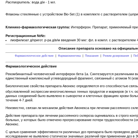
Растворитель:
вода д/и - 1 мл.
Флаконы стеклянные с устройством Bio-Set (1) в комплекте с растворителем (шприцы
Клинико-фармакологическая группа:
Интерферон. Препарат, применяемый при
Регистрационные №№:
лиофилизат д/пригот. р-ра д/в/м введения 30 мкг: фл. в компл. с растворителем 4
Описание препарата основано на официально
Фармакологическое действие
|
Фармакокинетика
|
Показания
|
Режим дозирования
|
Поб
Фармакологическое действие
Рекомбинантный человеческий интерферон бета-1а. Синтезируется различными ви
единственный комплексный углеводородный фрагмент, связанный с атомом N (извес
Биологические свойства препарата Авонекс определяются его способностью связ
обусловленной экспрессии многочисленных генных продуктов и маркеров (в т.ч. ос
данных соединений было выявлено в сыворотке и клеточных фракциях крови боль
течение 4-7 дней.
Неизвестно, связан ли механизм действия Авонекса при лечении рассеянного скле
Действие препарата при лечении рассеянного склероза оценивалось в строго кон
больных, у которых было отмечено прогрессирование потери трудоспособности (о
Авонекс.
С целью сравнения эффективности различных доз препарата было проведено двой
исследовании не выявлено статически значимых различий при применении доз в 3