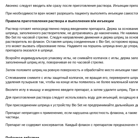
Авонекс следует вводить в/м сразу после приготовления раствора. Инъекции препа
При необходимости врач может разрешить пациенту выполнять инъекции самосто
Правила приготовления раствора и выполнения в/м инъекции
Раствор готовят непосредственно перед введением препарата. Держа за основание 
шприца, заполненного растворителем, не дотрагиваясь до наконечника. Не нажима
Bio-Set по часовой стрелке. Следуя направлению движения и держа шприц за осно
растворитель во флакон. Оставляя шприц соединенным с Bio-Set, осторожно враща
это может вызвать образование пены. Надавите на поршень шприца вниз до упора,
препарата оказался в шприце.
Вскройте индивидуальную упаковку иглы, не снимайте колпачок с иглы, держа запо
заполненный шприц иглу, поворачивая ее по часовой стрелке.
Затем положите шприц на ровную поверхность и обработайте место инъекции там
Стягиванием снимите с иглы защитный колпачок, не вращая его, переверните шприц
удаления пузырьков так, чтобы на конце иглы появилось не более маленькой капли
Вколите иглу в мышцу и медленно введите препарат, а затем удалите шприц. При
Для приготовления раствора следует использовать воду для инъекций, входящую в
При присоединении шприца к устройству Bio Set не предпринимайте дальнейших д
Препарат непригоден к применению, если нарушена целостность флакона, а также
частицы.
Препарат не содержит консервантов. Каждый флакон с препаратом предназначен т
Побочное действие