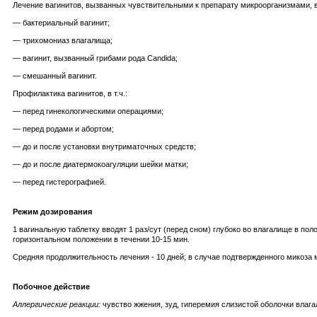
Лечение вагинитов, вызванных чувствительными к препарату микроорганизмами, в 
— бактериальный вагинит;
— трихомониаз влагалища;
— вагинит, вызванный грибами рода Candida;
— смешанный вагинит.
Профилактика вагинитов, в т.ч.:
— перед гинекологическими операциями;
— перед родами и абортом;
— до и после установки внутриматочных средств;
— до и после диатермокоагуляции шейки матки;
— перед гистерографией.
Режим дозирования
1 вагинальную таблетку вводят 1 раз/сут (перед сном) глубоко во влагалище в по
горизонтальном положении в течении 10-15 мин.
Средняя продолжительность лечения - 10 дней; в случае подтвержденного микоза 
Побочное действие
Аллергические реакции:
чувство жжения, зуд, гиперемия слизистой оболочки влага