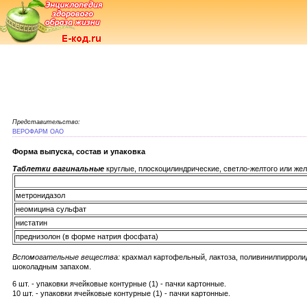
Представительство:
ВЕРОФАРМ ОАО
Форма выпуска, состав и упаковка
Таблетки вагинальные
круглые, плоскоцилиндрические, светло-желтого или же
метронидазол
неомицина сульфат
нистатин
преднизолон (в форме натрия фосфата)
Вспомогательные вещества:
крахмал картофельный, лактоза, поливинилпирролидо
шоколадным запахом.
6 шт. - упаковки ячейковые контурные (1) - пачки картонные.
10 шт. - упаковки ячейковые контурные (1) - пачки картонные.