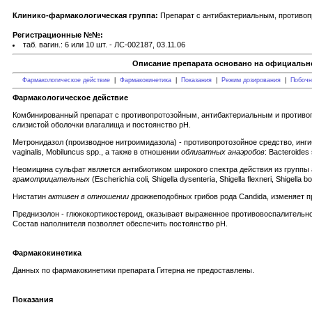
Клинико-фармакологическая группа:
Препарат с антибактериальным, противоп
Регистрационные №№:
таб. вагин.: 6 или 10 шт. - ЛС-002187, 03.11.06
Описание препарата основано на официально
Фармакологическое действие
|
Фармакокинетика
|
Показания
|
Режим дозирования
|
Побочн
Фармакологическое действие
Комбинированный препарат с противопротозойным, антибактериальным и противог
слизистой оболочки влагалища и постоянство рН.
Метронидазол (производное нитроимидазола) - противопротозойное средство, инги
vaginalis, Mobiluncus spp., а также в отношении
облигатных анаэробов
: Bacteroides
Неомицина сульфат является антибиотиком широкого спектра действия из группы 
грамотрицательных
(Escherichia coli, Shigella dysenteria, Shigella flexneri, Shigella
Нистатин
активен в отношении
дрожжеподобных грибов рода Candida, изменяет п
Преднизолон - глюкокортикостероид, оказывает выраженное противовоспалительно
Состав наполнителя позволяет обеспечить постоянство рН.
Фармакокинетика
Данных по фармакокинетики препарата Гитерна не предоставлены.
Показания