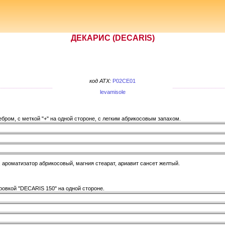
ДЕКАРИС (DECARIS)
код ATX:
P02CE01
levamisole
бром, с меткой "+" на одной стороне, с легким абрикосовым запахом.
, ароматизатор абрикосовый, магния стеарат, ариавит сансет желтый.
ировкой "DECARIS 150" на одной стороне.