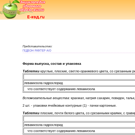
Представительство:
ГЕДЕОН РИХТЕР А/О
Форма выпуска, состав и упаковка
Таблетки
круглые, плоские, светло-оранжевого цвета, со срезанным ре
левамизола гидрохлорид
что соответствует содержанию левамизола
Вспомогательные вещества:
крахмал, натрия сахарин, повидон, тальк
2 шт. - упаковки ячейковые контурные (1) - пачки картонные.
Таблетки
плоские, почти белого цвета, со срезанными краями, с грав
левамизола гидрохлорид
что соответствует содержанию левамизола