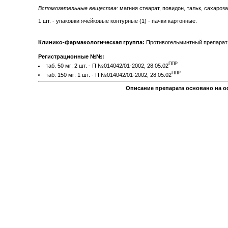
Вспомогательные вещества:
магния стеарат, повидон, тальк, сахароза
1 шт. - упаковки ячейковые контурные (1) - пачки картонные.
Клинико-фармакологическая группа:
Противогельминтный препарат
Регистрационные №№:
ППР
таб. 50 мг: 2 шт. - П №014042/01-2002, 28.05.02
ППР
таб. 150 мг: 1 шт. - П №014042/01-2002, 28.05.02
Описание препарата основано на о