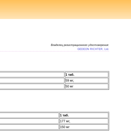
Владелец регистрационного удостоверения:
GEDEON RICHTER, Ltd.
1 таб.
59 мг,
50 мг
1 таб.
177 мг,
150 мг