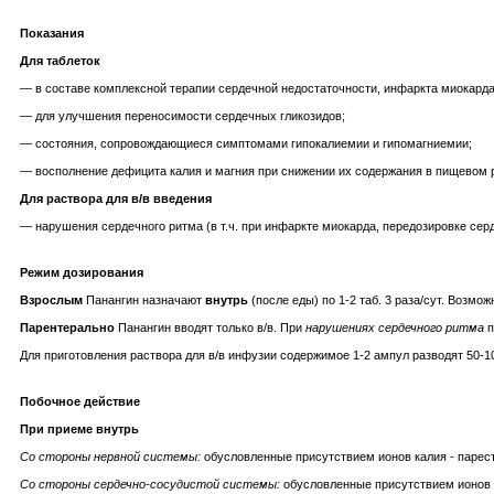
Показания
Для таблеток
— в составе комплексной терапии сердечной недостаточности, инфаркта миокард
— для улучшения переносимости сердечных гликозидов;
— состояния, сопровождающиеся симптомами гипокалиемии и гипомагниемии;
— восполнение дефицита калия и магния при снижении их содержания в пищевом 
Для раствора для в/в введения
— нарушения сердечного ритма (в т.ч. при инфаркте миокарда, передозировке сер
Режим дозирования
Взрослым
Панангин назначают
внутрь
(после еды) по 1-2 таб. 3 раза/сут. Возмо
Парентерально
Панангин вводят только в/в. При
нарушениях сердечного ритма
п
Для приготовления раствора для в/в инфузии содержимое 1-2 ампул разводят 50-1
Побочное действие
При приеме внутрь
Со стороны нервной системы:
обусловленные присутствием ионов калия - парес
Со стороны сердечно-сосудистой системы:
обусловленные присутствием ионов к