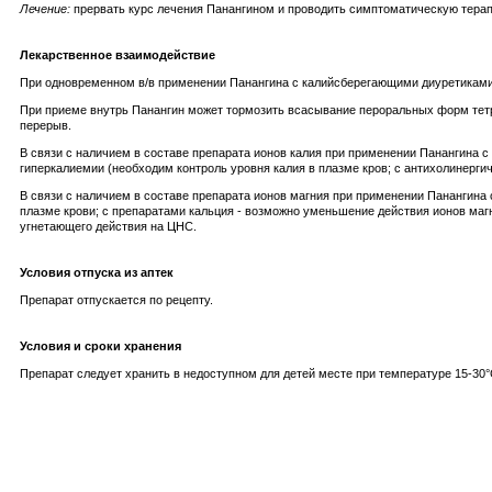
Лечение:
прервать курс лечения Панангином и проводить симптоматическую терапию
Лекарственное взаимодействие
При одновременном в/в применении Панангина с калийсберегающими диуретиками и
При приеме внутрь Панангин может тормозить всасывание пероральных форм тет
перерыв.
В связи с наличием в составе препарата ионов калия при применении Панангина
гиперкалиемии (необходим контроль уровня калия в плазме кров; с антихолинерг
В связи с наличием в составе препарата ионов магния при применении Панангин
плазме крови; с препаратами кальция - возможно уменьшение действия ионов магн
угнетающего действия на ЦНС.
Условия отпуска из аптек
Препарат отпускается по рецепту.
Условия и сроки хранения
Препарат следует хранить в недоступном для детей месте при температуре 15-30°С. 