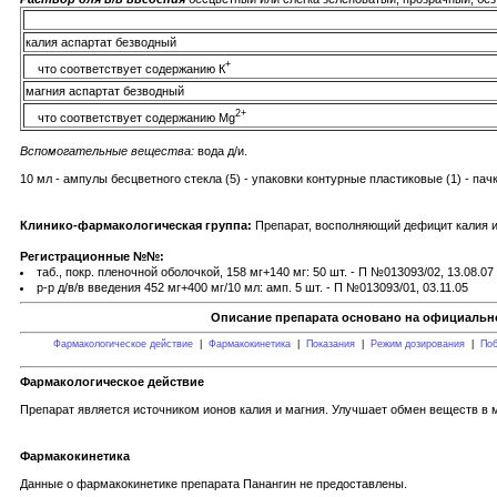
калия аспартат безводный
+
что соответствует содержанию К
магния аспартат безводный
2+
что соответствует содержанию Mg
Вспомогательные вещества:
вода д/и.
10 мл - ампулы бесцветного стекла (5) - упаковки контурные пластиковые (1) - пач
Клинико-фармакологическая группа:
Препарат, восполняющий дефицит калия и
Регистрационные №№:
таб., покр. пленочной оболочкой, 158 мг+140 мг: 50 шт. - П №013093/02, 13.08.07
р-р д/в/в введения 452 мг+400 мг/10 мл: амп. 5 шт. - П №013093/01, 03.11.05
Описание препарата основано на официально
Фармакологическое действие
|
Фармакокинетика
|
Показания
|
Режим дозирования
|
Поб
Фармакологическое действие
Препарат является источником ионов калия и магния. Улучшает обмен веществ в
Фармакокинетика
Данные о фармакокинетике препарата Панангин не предоставлены.