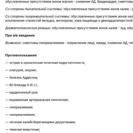
обусловленные присутствием ионов магния - снижение АД, брадикардия, симптомы
Со стороны дыхательной системы:
обусловленные присутствием ионов калия
-
Со стороны пищеварительной системы:
обусловленные присутствием ионов калия
изъязвление слизистой желудка, метеоризм, язва пищевода и двенадцатиперстной 
Дерматологические реакции:
обусловленные присутствием ионов калия - зуд; об
При в/в введении
Возможно:
симптомы гипермагниемии - покраснение лица, жажда, снижение АД, ги
Противопоказания
— острая и хроническая почечная недостаточность;
— олигурия, анурия;
— болезнь Аддисона;
— AV-блокада II-III ст.;
— кардиогенный шок;
— выраженная артериальная гипотензия;
— гиперкалиемия;
— гипермагниемия;
— лечение калийсберегающими диуретиками;
— тяжелая миастения;