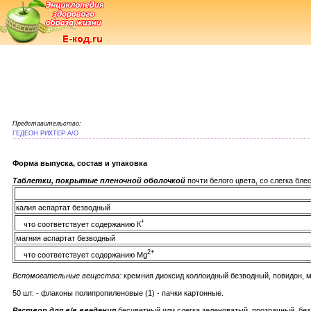
Представительство:
ГЕДЕОН РИХТЕР А/О
Форма выпуска, состав и упаковка
Таблетки, покрытые пленочной оболочкой
почти белого цвета, со слегка бле
калия аспартат безводный
+
что соответствует содержанию К
магния аспартат безводный
2+
что соответствует содержанию Mg
Вспомогательные вещества:
кремния диоксид коллоидный безводный, повидон, ма
50 шт. - флаконы полипропиленовые (1) - пачки картонные.
Раствор для в/в введения
бесцветный или слегка зеленоватый, прозрачный, бе