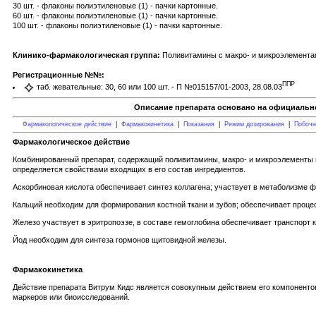
30 шт. - флаконы полиэтиленовые (1) - пачки картонные.
60 шт. - флаконы полиэтиленовые (1) - пачки картонные.
100 шт. - флаконы полиэтиленовые (1) - пачки картонные.
Клинико-фармакологическая группа:
Поливитамины с макро- и микроэлемент
Регистрационные №№:
ППР
таб. жевательные: 30, 60 или 100 шт. - П №015157/01-2003, 28.08.03
Описание препарата основано на официально
Фармакологическое действие
|
Фармакокинетика
|
Показания
|
Режим дозирования
|
Побочн
Фармакологическое действие
Комбинированный препарат, содержащий поливитамины, макро- и микроэлементы в
определяется свойствами входящих в его состав ингредиентов.
Аскорбиновая кислота обеспечивает синтез коллагена; участвует в метаболизме ф
Кальций необходим для формирования костной ткани и зубов; обеспечивает проце
Железо участвует в эритропоэзе, в составе гемоглобина обеспечивает транспорт к
Йод необходим для синтеза гормонов щитовидной железы.
Фармакокинетика
Действие препарата Витрум Кидс является совокупным действием его компоненто
маркеров или биоисследований.