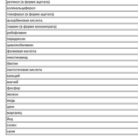
ретинол (в форме ацетата)
колекальциферол
токоферол (в форме ацетата)
аскорбиновая кислота
тиамин (в форме мононитрата)
рибофлавин
пиридоксин
цианокобаламин
фолиевая кислота
никотинамид
биотин
пантотеновая кислота
кальций
магний
фосфор
железо
медь
цинк
марганец
йод
селен
хром