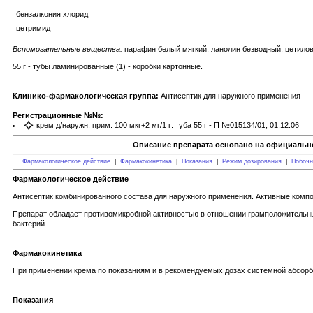
бензалкония хлорид
цетримид
Вспомогательные вещества:
парафин белый мягкий, ланолин безводный, цетиловы
55 г - тубы ламинированные (1) - коробки картонные.
Клинико-фармакологическая группа:
Антисептик для наружного применения
Регистрационные №№:
крем д/наружн. прим. 100 мкг+2 мг/1 г: туба 55 г - П №015134/01, 01.12.06
Описание препарата основано на официально
Фармакологическое действие
|
Фармакокинетика
|
Показания
|
Режим дозирования
|
Побочн
Фармакологическое действие
Антисептик комбинированного состава для наружного применения. Активные комп
Препарат обладает противомикробной активностью в отношении грамположительных
бактерий.
Фармакокинетика
При применении крема по показаниям и в рекомендуемых дозах системной абсорбц
Показания