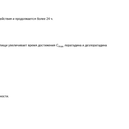
ействия и продолжается более 24 ч.
ем пищи увеличивает время достижения C
лоратадина и дезлоратадина
max
ности.