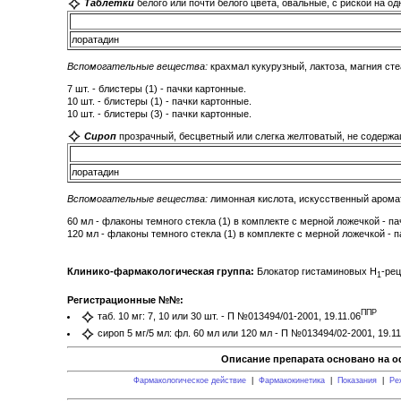
Таблетки
белого или почти белого цвета, овальные, с риской на од
лоратадин
Вспомогательные вещества:
крахмал кукурузный, лактоза, магния сте
7 шт. - блистеры (1) - пачки картонные.
10 шт. - блистеры (1) - пачки картонные.
10 шт. - блистеры (3) - пачки картонные.
Сироп
прозрачный, бесцветный или слегка желтоватый, не содерж
лоратадин
Вспомогательные вещества:
лимонная кислота, искусственный аромати
60 мл - флаконы темного стекла (1) в комплекте с мерной ложечкой - па
120 мл - флаконы темного стекла (1) в комплекте с мерной ложечкой - п
Клинико-фармакологическая группа:
Блокатор гистаминовых Н
-ре
1
Регистрационные №№:
ППР
таб. 10 мг: 7, 10 или 30 шт. - П №013494/01-2001, 19.11.06
сироп 5 мг/5 мл: фл. 60 мл или 120 мл - П №013494/02-2001, 19.11
Описание препарата основано на о
Фармакологическое действие
|
Фармакокинетика
|
Показания
|
Ре