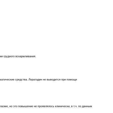
ии грудного вскармливания.
оматические средства. Лоратадин не выводится при помощи
зме, но это повышение не проявлялось клинически, в т.ч. по данным