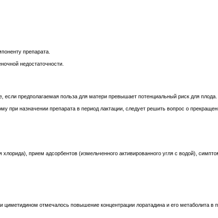
поненту препарата.
еночной недостаточности.
, если предполагаемая польза для матери превышает потенциальный риск для плода.
у при назначении препарата в период лактации, следует решить вопрос о прекращен
 хлорида), прием адсорбентов (измельченного активированного угля с водой), симпт
 циметидином отмечалось повышение концентрации лоратадина и его метаболита в пла