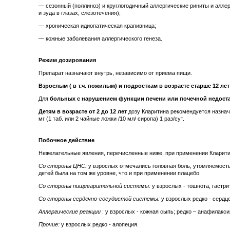
— сезонный (поллиноз) и круглогодичный аллергические риниты и алле
и зуда в глазах, слезотечения);
— хроническая идиопатическая крапивница;
— кожные заболевания аллергического генеза.
Режим дозирования
Препарат назначают внутрь, независимо от приема пищи.
Взрослым ( в т.ч. пожилым) и подросткам в возрасте старше 12 лет
Для
больных с нарушением функции печени или почечной недост
Детям в возрасте от 2 до 12 лет
дозу Кларитина рекомендуется назнач
мг (1 таб. или 2 чайные ложки /10 мл/ сиропа) 1 раз/сут.
Побочное действие
Нежелательные явления, перечисленные ниже, при применении Кларитин
Со стороны ЦНС:
у взрослых отмечались головная боль, утомляемость, 
детей была на том же уровне, что и при применении плацебо.
Со стороны пищеварительной системы:
у взрослых - тошнота, гастри
Со стороны сердечно-сосудистой системы:
у взрослых редко - сердц
Аллергические реакции
: у взрослых - кожная сыпь; редко – анафилакси
Прочие:
у взрослых редко - алопеция.