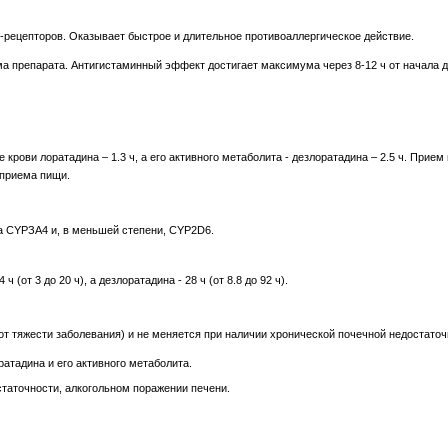
-рецепторов. Оказывает быстрое и длительное противоаллергическое действие.
а препарата. Антигистаминный эффект достигает максимума через 8-12 ч от начала д
 крови лоратадина – 1.3 ч, а его активного метаболита - дезлоратадина – 2.5 ч. При
 приема пищи.
а CYPЗА4 и, в меньшей степени, CYP2D6.
 (от 3 до 20 ч), а дезлоратадина - 28 ч (от 8.8 до 92 ч).
от тяжести заболевания) и не меняется при наличии хронической почечной недостаточ
атадина и его активного метаболита.
статочности, алкогольном поражении печени.