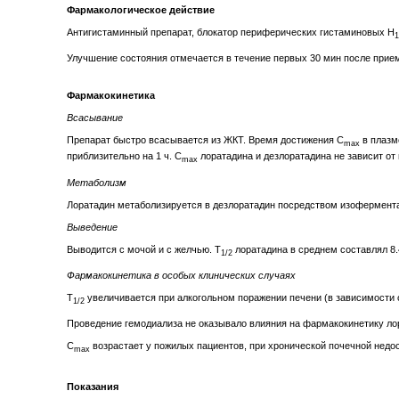
Фармакологическое действие
Антигистаминный препарат, блокатор периферических гистаминовых H
1
Улучшение состояния отмечается в течение первых 30 мин после прием
Фармакокинетика
Всасывание
Препарат быстро всасывается из ЖКТ. Время достижения C
в плазме
max
приблизительно на 1 ч. C
лоратадина и дезлоратадина не зависит от
max
Метаболизм
Лоратадин метаболизируется в дезлоратадин посредством изофермент
Выведение
Выводится с мочой и с желчью. Т
лоратадина в среднем составлял 8.4 ч
1/2
Фармакокинетика в особых клинических случаях
Т
увеличивается при алкогольном поражении печени (в зависимости 
1/2
Проведение гемодиализа не оказывало влияния на фармакокинетику лор
C
возрастает у пожилых пациентов, при хронической почечной недо
max
Показания