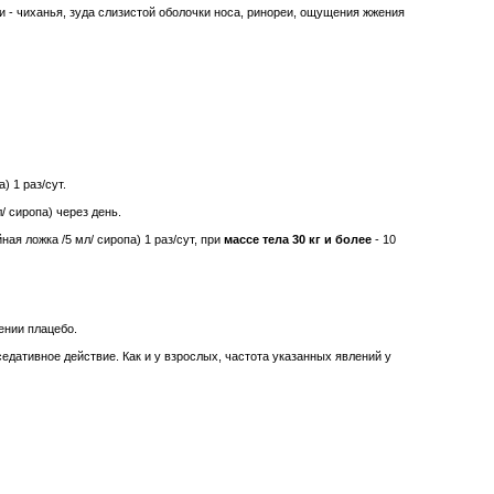
 - чиханья, зуда слизистой оболочки носа, ринореи, ощущения жжения
) 1 раз/сут.
/ сиропа) через день.
айная ложка /5 мл/ сиропа) 1 раз/сут, при
массе тела 30 кг и более
- 10
ении плацебо.
седативное действие. Как и у взрослых, частота указанных явлений у