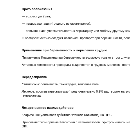
Противопоказания
— возраст до 2 лет;
— период лактации (грудного вскармливания);
— повышенная чувствительность к лоратадину или любому другому ком
С
осторожностью
следует назначать препарат при беременности, печ
Применение при беременности и кормлении грудью
Применение Кларитина при беременности возможно только в том случае
Активные компоненты препарата выделяются с грудным молоком, поэтом
Передозировка
Симптомы:
сонливость, тахикардия, головная боль.
Лечение:
промывание желудка (предпочтительно 0.9% раствором натрия
гемодиализа.
Лекарственное взаимодействие
Кларитин не усиливает действие этанола (алкоголя) на ЦНС.
При совместном приеме Кларитина с кетоконазолом, эритромицином или
ЭКГ.