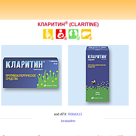
®
КЛАРИТИН
(CLARITINE)
код ATX:
R06AX13
loratadine