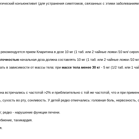
ргический конъюнктивит (для устранения симптомов, связанных с этими заболеваниями
рекомендуется прием Кларитина в дозе 10 мг (1 таб. или 2 чайные ложки /10 мл/ сиропа
аточностью
начальная доза должна составлять 10 мг (1 таб. или 2 чайные ложки /10 мл
ать в зависимости от массы тела: при
массе тела менее 30 кг
- 5 мг (1/2 таб. или 1 ч
а встречались с частотой >2% и приблизительно с той же частотой, что и при примен
сухость во рту, сонливость. У детей редко отмечались: головная боль, нервозность, 
т; редко - нарушение функции печени.
ебиение, тахикардия.
я.