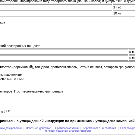
ной стороне, маркировкой в виде товарного знака (чашка и колба) и цифры "10"; с дру
1 таб.
10 мг
арат.
ащий посторонних веществ.
5 м
5 м
затор (персиковый), глицерол, пропиленгликоль, натрия бензоат, сахароза гранулирова
чки картонные.
ачки картонные.
цепторов. Противоаллергический препарат
ППР
.06
фициально утвержденной инструкции по применению и утверждено компанией-
жим дозирования
|
Побочное действие
|
Противопоказания
|
Беременность и лактация
|
Передозир
Условия хранения и сроки годности