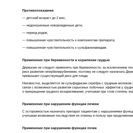
Противопоказания
— детский возраст до 2 мес;
— недоношенные новорожденные дети;
— период родов;
— повышенная чувствительность к компонентам препарата;
— повышенная чувствительность к сульфаниламидам.
Применение при беременности и кормлении грудью
Дермазин не следует применять при беременности, за исключением те
риск развития гипербилирубинемии, поэтому не следует назначать Дерм
превышает существующий риск для плода.
Неизвестно, выделяется ли сульфадиазин серебра с грудным молоком 
связи с возможностью развития серьезных побочных эффектов у грудн
о прекращении грудного вскармливания, учитывая при этом степень зн
Применение при нарушениях функции печени
С осторожностью назначать препарат пациентам с нарушениями функци
учитывая возможные последствия ее отмены и пользу при продолжении
Применение при нарушениях функции почек