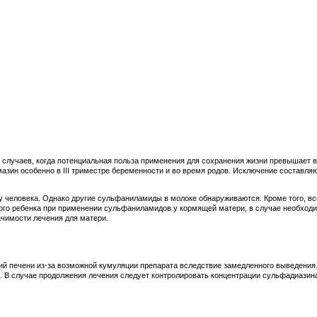
х случаев, когда потенциальная польза применения для сохранения жизни превышае
азин особенно в III триместре беременности и во время родов. Исключение составляю
у человека. Однако другие сульфаниламиды в молоке обнаруживаются. Кроме того, 
ого ребенка при применении сульфаниламидов у кормящей матери, в случае необходи
ачимости лечения для матери.
й печени из-за возможной кумуляции препарата вследствие замедленного выведения.
. В случае продолжения лечения следует контролировать концентрации сульфадиазина