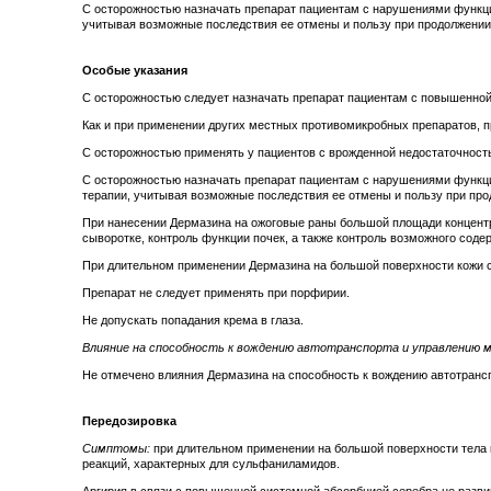
С осторожностью назначать препарат пациентам с нарушениями функци
учитывая возможные последствия ее отмены и пользу при продолжении
Особые указания
С осторожностью следует назначать препарат пациентам с повышенной
Как и при применении других местных противомикробных препаратов, 
С осторожностью применять у пациентов с врожденной недостаточность
С осторожностью назначать препарат пациентам с нарушениями функци
терапии, учитывая возможные последствия ее отмены и пользу при про
При нанесении Дермазина на ожоговые раны большой площади концентр
сыворотке, контроль функции почек, а также контроль возможного сод
При длительном применении Дермазина на большой поверхности кожи с
Препарат не следует применять при порфирии.
Не допускать попадания крема в глаза.
Влияние на способность к вождению автотранспорта и управлению 
Не отмечено влияния Дермазина на способность к вождению автотранс
Передозировка
Симптомы:
при длительном применении на большой поверхности тела 
реакций, характерных для сульфаниламидов.