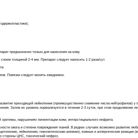
тодермопластики);
арат предназначен только для нанесения на кожу.
 слоем толщиной 2-4 мм. Препарат следует наносить 1-2 раза/сут.
ти.
язв. Повязки следует менять ежедневно.
развитие преходящей лейкопении (преимущественно снижение числа нейтрофилов) у 
чения. Затем их уровень нормализуется в течение 2-3 суток, при этом продолжение 
 эритемы, нарушениях пигментации кожи, интерстициального нефрита.
хности ожога и степени повреждения тканей. В редких случаях возможно развитие лю
оцитопению, лейкопению, гемолитическаю анемию), кожные и аллергические реакции 
со стороны ЦНС, токсический нефроз.