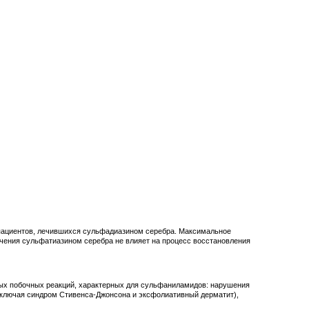
пациентов, лечившихся сульфадиазином серебра. Максимальное
лечения сульфатиазином серебра не влияет на процесс восстановления
бых побочных реакций, характерных для сульфаниламидов: нарушения
(включая синдром Стивенса-Джонсона и эксфолиативный дерматит),