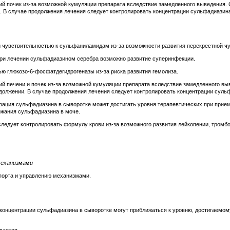
й почек из-за возможной кумуляции препарата вследствие замедленного выведения. 
. В случае продолжения лечения следует контролировать концентрации сульфадиазина
 чувствительностью к сульфаниламидам из-за возможности развития перекрестной чу
при лечении сульфадиазином серебра возможно развитие суперинфекции.
ю глюкозо-6-фосфатдегидрогеназы из-за риска развития гемолиза.
й печени и почек из-за возможной кумуляции препарата вследствие замедленного вы
должении. В случае продолжения лечения следует контролировать концентрации суль
ация сульфадиазина в сыворотке может достигать уровня терапевтических при приеме
ержания сульфадиазина в моче.
ледует контролировать формулу крови из-за возможного развития лейкопении, тромб
механизмами
порта и управлению механизмами.
концентрации сульфадиазина в сыворотке могут приближаться к уровню, достигаемом