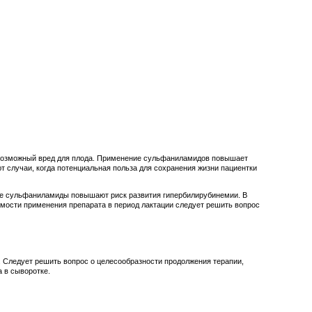
т возможный вред для плода. Применение сульфаниламидов повышает
т случаи, когда потенциальная польза для сохранения жизни пациентки
все сульфаниламиды повышают риск развития гипербилирубинемии. В
мости применения препарата в период лактации следует решить вопрос
 Следует решить вопрос о целесообразности продолжения терапии,
 в сыворотке.