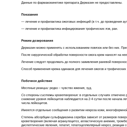
Данные по фармакокинетике препарата Дермазин не предоставлены.
Показания
— лечение и профилактика ожоговых инфекций (в т.ч. до проведения ау
— лечение и профилактика инфицирования трофических язв, ран.
Режим дозирования
Дермазин можно применять с использованием повязок или без них. Преп
После хирургической обработки поверхности ожога крем наносят на нее
Лечение следует продолжать до полного заживления раневой поверхнос
Способ применения крема одинаков для лечения ожогов и трофических 
Побочное действие
Местные реакции:
редко – чувство жжения, зуд.
Со стороны системы кроветворения:
в отдельных случаях отмечено 
снижение уровня лейкоцитов наблюдается на 2-4 сутки после начала ле
числа лейкоцитов.
Имеются отдельные сообщения о развитии некроза кожи, многоформной
Степень абсорбции сульфадиазина серебра зависит от размеров повер
кроветворения (включая агранулоцитоз, апластическую анемию, тромб
диспептические явления, гепатит, гепатоцеллюлярный некроз, реакции 