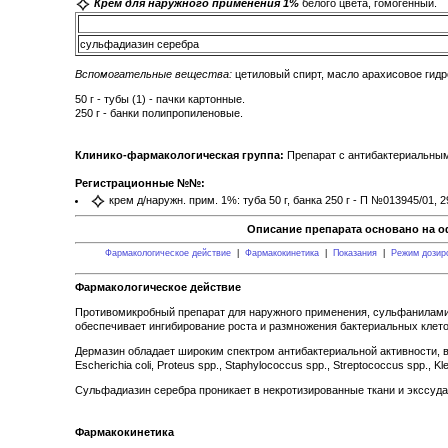
Крем для наружного применения 1%
белого цвета, гомогенный.
сульфадиазин серебра
Вспомогательные вещества:
цетиловый спирт, масло арахисовое гидр
50 г - тубы (1) - пачки картонные.
250 г - банки полипропиленовые.
Клинико-фармакологическая группа:
Препарат с антибактериальны
Регистрационные №№:
крем д/наружн. прим. 1%: туба 50 г, банка 250 г - П №013945/01, 2
Описание препарата основано на о
Фармакологическое действие
|
Фармакокинетика
|
Показания
|
Режим дозир
Фармакологическое действие
Противомикробный препарат для наружного применения, сульфаниламид
обеспечивает ингибирование роста и размножения бактериальных клето
Дермазин обладает широким спектром антибактериальной активности, в
Escherichia coli, Proteus spp., Staphylococcus spp., Streptococcus spp., 
Сульфадиазин серебра проникает в некротизированные ткани и экссуда
Фармакокинетика