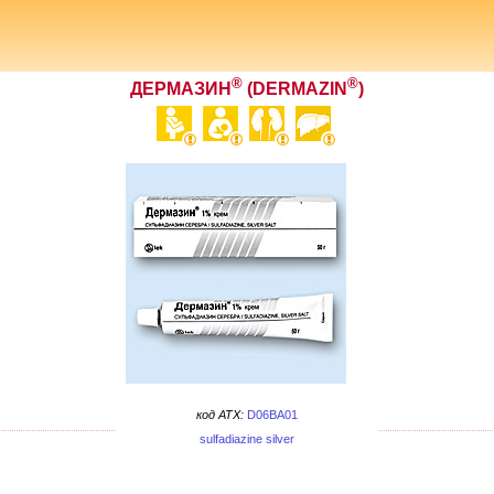
®
®
ДЕРМАЗИН
(DERMAZIN
)
код ATX:
D06BA01
sulfadiazine silver