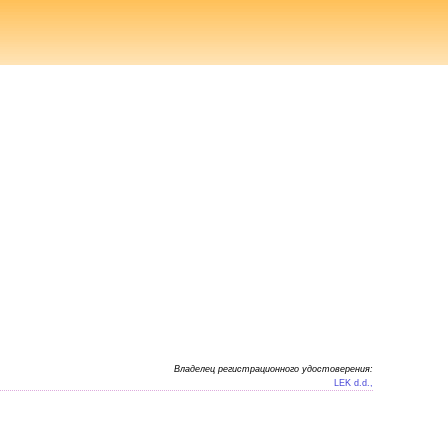
Владелец регистрационного удостоверения:
LEK d.d.,