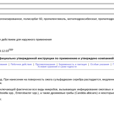
огенизированное, полисорбат 60, пропиленгликоль, метилгидроксибензоат, пропилгидр
м действием для наружного применения
ППР
9.12.03
фициально утвержденной инструкции по применению и утверждено компанией-
ования
|
Побочное действие
|
Противопоказания
|
Беременность и лактация
|
Особые указания
|
П
Условия хранения и сроки годности
. При нанесении на поверхность ожога сульфадиазин серебра распадается, медленн
к.
ключающей фактически все виды микробов, вызывающих инфицирование ожоговых и дру
Klebsiella spp., Enterobacter spp.), а также дрожжевые грибы (Candida albicans) и некот
т.