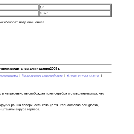
1 г
10 мг
оксибензоат, вода очищенная.
производителем для издания2008 г.
ередозировка
|
Лекарственное взаимодействие
|
Условия отпуска из аптек
|
о и непрерывно высвобождая ионы серебра и сульфаниламида, что
гих ран на поверхности кожи (в т.ч. Pseudomonas aeruginosa,
орые штаммы вируса герпеса.