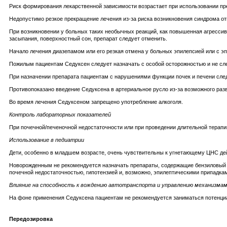
Риск формирования лекарственной зависимости возрастает при использовании пре
Недопустимо резкое прекращение лечения из-за риска возникновения синдрома о
При возникновении у больных таких необычных реакций, как повышенная агрессив
засыпания, поверхностный сон, препарат следует отменить.
Начало лечения диазепамом или его резкая отмена у больных эпилепсией или с эп
Пожилым пациентам Седуксен следует назначать с особой осторожностью и не с
При назначении препарата пациентам с нарушениями функции почек и печени след
Противопоказано введение Седуксена в артериальное русло из-за возможного разв
Во время лечения Седуксеном запрещено употребление алкоголя.
Контроль лабораторных показателей
При почечной/печеночной недостаточности или при проведении длительной терап
Использование в педиатрии
Дети, особенно в младшем возрасте, очень чувствительны к угнетающему ЦНС де
Новорожденным не рекомендуется назначать препараты, содержащие бензиловый с
почечной недостаточностью, гипотензией и, возможно, эпилептическими припадка
Влияние на способность к вождению автотранспорта и управлению механизма
На фоне применения Седуксена пациентам не рекомендуется заниматься потенц
Передозировка