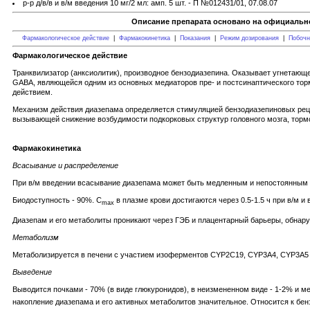
р-р д/в/в и в/м введения 10 мг/2 мл: амп. 5 шт. - П №012431/01, 07.08.07
Описание препарата основано на официально
Фармакологическое действие
|
Фармакокинетика
|
Показания
|
Режим дозирования
|
Побочн
Фармакологическое действие
Транквилизатор (анксиолитик), производное бензодиазепина. Оказывает угнетаю
GABA, являющейся одним из основных медиаторов пре- и постсинаптического то
действием.
Механизм действия диазепама определяется стимуляцией бензодиазепиновых рец
вызывающей снижение возбудимости подкорковых структур головного мозга, тор
Фармакокинетика
Всасывание и распределение
При в/м введении всасывание диазепама может быть медленным и непостоянным (з
Биодоступность - 90%. C
в плазме крови достигаются через 0.5-1.5 ч при в/м и 
max
Диазепам и его метаболиты проникают через ГЭБ и плацентарный барьеры, обнару
Метаболизм
Метаболизируется в печени с участием изоферментов CYP2C19, CYP3A4, CYP3A5 и
Выведение
Выводится почками - 70% (в виде глюкуронидов), в неизмененном виде - 1-2% и м
накопление диазепама и его активных метаболитов значительное. Относится к бе