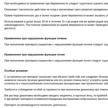
При необходимости применения при беременности следует тщательно оценить пред
Оказывает токсическое действие на плод и увеличивает риск развития врожденных
Прием терапевтических доз в более поздние сроки беременности может вызвать у
Использование в дозах выше 30 мг в течение 15 ч до родов или во время родов м
новорожденного. Постоянное применение во время беременности может приводит
диспноэ).
Применение при нарушениях функции печени
При назначении препарата пациентам с нарушениями функции печени следует тща
Применение при нарушениях функции почек
При назначении препарата пациентам с нарушениями функции почек следует тщат
Особые указания
С осторожностью препарат назначают при абсансе (petit mal) или синдроме Леннок
анамнезе (начало лечения диазепамом или его резкая отмена могут ускорять разви
склонности к злоупотреблению психотропными препаратами, при органических заб
Требуется соблюдение особой осторожности при назначении диазепама при тяжелы
В/в раствор диазепама необходимо вводить медленно, в крупную вену, по крайней 
и адсорбция препарата поливинилхлоридными материалами инфузионных баллонов
Препарат не рекомендуется назначать длительно.