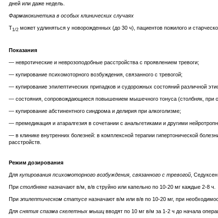
дней или даже недель.
Фармакокинетика в особых клинических случаях
T
может удлиняться у новорожденных (до 30 ч), пациентов пожилого и старческог
1/2
Показания
— невротические и неврозоподобные расстройства с проявлением тревоги;
— купирование психомоторного возбуждения, связанного с тревогой;
— купирование эпилептических припадков и судорожных состояний различной эти
— состояния, сопровождающиеся повышением мышечного тонуса (столбняк, при о
— купирование абстинентного синдрома и делирия при алкоголизме;
— премедикация и атаралгезия в сочетании с анальгетиками и другими нейротропн
— в клинике внутренних болезней: в комплексной терапии гипертонической болез
расстройств.
Режим дозирования
Для
купирования психомоторного возбуждения, связанного с тревогой
, Седуксен
При
столбняке
назначают в/м, в/в струйно или капельно по 10-20 мг каждые 2-8 ч.
При
эпилептическом статусе
назначают в/м или в/в по 10-20 мг, при необходимос
Для
снятия спазма скелетных мышц
вводят по 10 мг в/м за 1-2 ч до начала опера