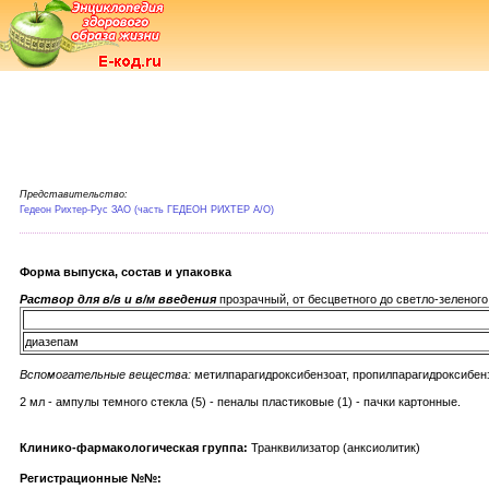
Представительство:
Гедеон Рихтер-Рус ЗАО (часть ГЕДЕОН РИХТЕР А/О)
Форма выпуска, состав и упаковка
Раствор для в/в и в/м введения
прозрачный, от бесцветного до светло-зеленог
диазепам
Вспомогательные вещества:
метилпарагидроксибензоат, пропилпарагидроксибензо
2 мл - ампулы темного стекла (5) - пеналы пластиковые (1) - пачки картонные.
Клинико-фармакологическая группа:
Транквилизатор (анксиолитик)
Регистрационные №№: