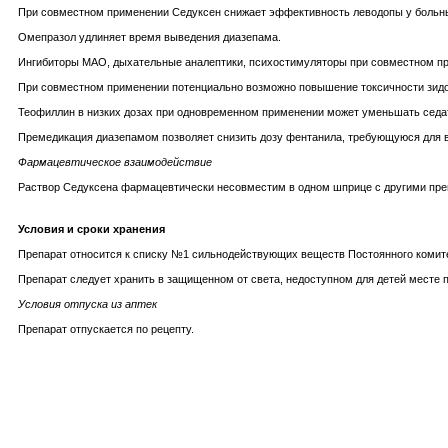
При совместном применении Седуксен снижает эффективность леводопы у больн
Омепразол удлиняет время выведения диазепама.
Ингибиторы МАО, дыхательные аналептики, психостимуляторы при совместном пр
При совместном применении потенциально возможно повышение токсичности зид
Теофиллин в низких дозах при одновременном применении может уменьшать седа
Премедикация диазепамом позволяет снизить дозу фентанила, требующуюся для в
Фармацевтическое взаимодействие
Раствор Седуксена фармацевтически несовместим в одном шприце с другими пре
Условия и сроки хранения
Препарат относится к списку №1 сильнодействующих веществ Постоянного комите
Препарат следует хранить в защищенном от света, недоступном для детей месте при
Условия отпуска из аптек
Препарат отпускается по рецепту.