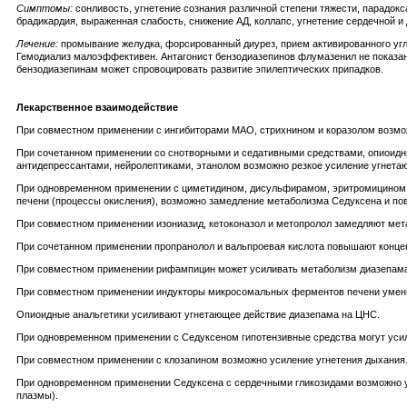
Симптомы:
сонливость, угнетение сознания различной степени тяжести, парадокс
брадикардия, выраженная слабость, снижение АД, коллапс, угнетение сердечной и 
Лечение:
промывание желудка, форсированный диурез, прием активированного угл
Гемодиализ малоэффективен. Антагонист бензодиазепинов флумазенил не показан
бензодиазепинам может спровоцировать развитие эпилептических припадков.
Лекарственное взаимодействие
При совместном применении с ингибиторами МАО, стрихнином и коразолом возмо
При сочетанном применении со снотворными и седативными средствами, опиоидны
антидепрессантами, нейролептиками, этанолом возможно резкое усиление угнета
При одновременном применении с циметидином, дисульфирамом, эритромицином, 
печени (процессы окисления), возможно замедление метаболизма Седуксена и по
При совместном применении изониазид, кетоконазол и метопролол замедляют мета
При сочетанном применении пропранолол и вальпроевая кислота повышают концен
При совместном применении рифампицин может усиливать метаболизм диазепама и
При совместном применении индукторы микросомальных ферментов печени умен
Опиоидные анальгетики усиливают угнетающее действие диазепама на ЦНС.
При одновременном применении с Седуксеном гипотензивные средства могут уси
При совместном применении с клозапином возможно усиление угнетения дыхания
При одновременном применении Седуксена с сердечными гликозидами возможно уве
плазмы).