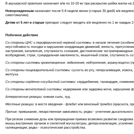
В
акушерской практике
назначают в/м по 10-20 мг при раскрытии шейки матки на 2
Новорожденным
назначают после 5-й недели жизни (старше 30 дней) в/в медленн
симптоматики).
Детям от 5 лет и старше
препарат следует вводить в/в медленно по 1 мг каждые 2
Побочное действие
Со стороны ЦНС и периферической нервной системы:
в начале лечения (особенн
неустойчивость походки и нарушение координации движений, вялость, притупление
настроения, каталепсия, спутанность сознания, дистонические экстрапирамидные 
возбуждение, страх, суицидальная наклонность, мышечный спазм, спутанность соз
Со стороны системы кроветворения:
лейкопения, нейтропения, агранулоцитоз (
Со стороны пищеварительной системы:
сухость во рту, гиперсаливация, изжога
желтуха.
Со стороны сердечно-сосудистой системы:
сердцебиение, тахикардия, снижение
Со стороны мочеполовой системы:
недержание или задержка мочи, нарушение фу
Аллергические реакции:
кожная сыпь, зуд.
Местные реакции:
в месте введения - флебит или венозный тромбоз (краснота, пр
Прочие:
привыкание, лекарственная зависимость; редко - угнетение дыхательного 
При резком снижении дозы или прекращении приема возможно развитие синдрома о
мышц внутренних органов и скелетной мускулатуры, деперсонализация, усиление пот
галлюцинации; редко - психотические расстройства.