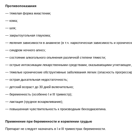
Противопоказания
— тяжелая форма миастении;
— кома;
— шок;
— закрытоугольная глаукома;
— явления зависимости в анамнезе (в т.ч. наркотическая зависимость и хроническ
— синдром ночного апноэ;
— состояние алкогольного опьянения различной степени тяжести;
— острые интоксикации лекарственными средствами, оказывающими угнетающее д
— тяжелые хронические обструктивные заболевания легких (опасность прогресси
— острая дыхательная недостаточность;
— детский возраст до 30 дней включительно;
— беременность (особенно I и III триместр);
— лактация (грудное вскармливание);
— повышенная чувствительность к производным бензодиазепина.
Применение при беременности и кормлении грудью
Препарат не следует назначать в I и III триместрах беременности.