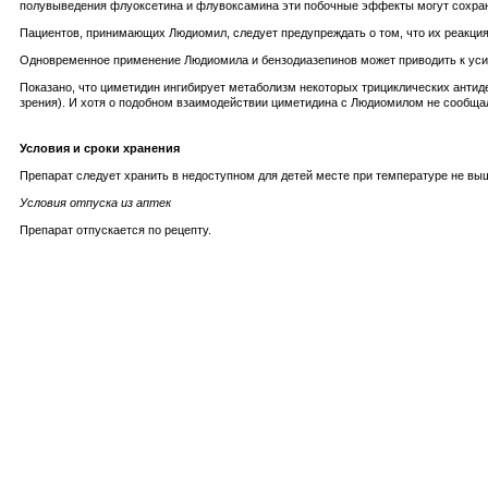
полувыведения флуоксетина и флувоксамина эти побочные эффекты могут сохран
Пациентов, принимающих Людиомил, следует предупреждать о том, что их реакция
Одновременное применение Людиомила и бензодиазепинов может приводить к уси
Показано, что циметидин ингибирует метаболизм некоторых трициклических антид
зрения). И хотя о подобном взаимодействии циметидина с Людиомилом не сообща
Условия и сроки хранения
Препарат следует хранить в недоступном для детей месте при температуре не выш
Условия отпуска из аптек
Препарат отпускается по рецепту.