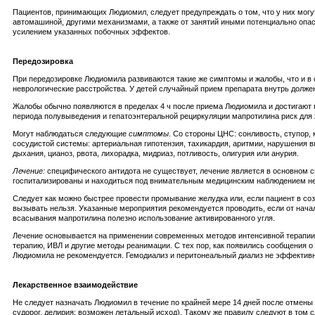
Пациентов, принимающих Людиомил, следует предупреждать о том, что у них могут
автомашиной, другими механизмами, а также от занятий иными потенциально опас
усилением указанных побочных эффектов.
Передозировка
При передозировке Людиомила развиваются такие же симптомы и жалобы, что и в
неврологические расстройства. У детей случайный прием препарата внутрь долже
Жалобы обычно появляются в пределах 4 ч после приема Людиомила и достигают 
периода полувыведения и гепатоэнтеральной рециркуляции мапротилина риск для ж
Могут наблюдаться следующие
симптомы
. Со стороны ЦНС: сонливость, ступор,
сосудистой системы: артериальная гипотензия, тахикардия, аритмии, нарушения в
дыхания, цианоз, рвота, лихорадка, мидриаз, потливость, олигурия или анурия.
Лечение:
специфического антидота не существует, лечение является в основном 
госпитализированы и находиться под внимательным медицинским наблюдением не
Следует как можно быстрее провести промывание желудка или, если пациент в соз
вызывать нельзя. Указанные мероприятия рекомендуется проводить, если от начал
всасывания мапротилина полезно использование активированного угля.
Лечение основывается на применении современных методов интенсивной терапии 
терапию, ИВЛ и другие методы реанимации. С тех пор, как появились сообщения 
Людиомила не рекомендуется. Гемодиализ и перитонеальный диализ не эффективны
Лекарственное взаимодействие
Не следует назначать Людиомил в течение по крайней мере 14 дней после отмены
судорог, делирия; возможен летальный исход). Такому же правилу следуют в то