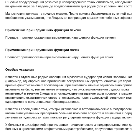
С целью предупреждения развития у новорожденного таких симптомов, как одышка,
по крайней мере за 7 недель до предполагаемого дня родов (при условии, что сост
Мапротилин проникает в грудное молоко. После приема Людиомила в суточной дозе
сообщениях указывается, что Людиомил не приводит к развитию побочных эффекто
Применение при нарушениях функции печени
Препарат противопоказан при выраженных нарушениях функции печени.
Применение при нарушениях функции почек
Препарат противопоказан при выраженных нарушениях функции почек.
Особые указания
Известны отдельные редкие сообщения о развитии судорог при использовании Люд
(например, одновременное применение лекарственных средств, снижающих порог с
приеме фенотиазиновых производных, при внезапной отмене одновременно приме
выявлено не было, тем не менее очевидно, что риск возникновения судорог мож
неизменной в течение 2 недель и последующее повышение дозы проводить медле
применения лекарственных средств, снижающих порог судорожной готовности (нап
одновременно применявшихся бензодиазепинов.
Известны сообщения о том, что трициклические и тетрациклические антидепресса
назначении указанных препаратов больным пожилого возраста и пациентам с серд
лечении антидепрессантами, показан регулярный контроль функции сердца, включ
У больных с шизофренией, принимавших трициклические антидепрессанты, иногда 
больных с циклическими аффективными расстройствами, получавших трицикличес