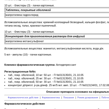
10 шт. - блистеры (3) - пачки картонные.
Таблетки, покрытые оболочкой
мапротилина гидрохлорид
Вспомогательные вещества:
кремний коллоидный безводный, кальция фосфат, лак
титана оксид, тальк, крахмал пшеничный.
10 шт. - блистеры (3) - пачки картонные.
Концентрат для приготовления раствора для инфузий
мапротилина метансульфонат
Вспомогательные вещества:
маннитол, метансульфоновая кислота, вода д/и.
5 мл - ампулы (10) - пачки картонные.
Клинико-фармакологическая группа:
Антидепрессант
Регистрационные №№:
таб., покр. оболочкой, 10 мг: 50 шт. - П №013135/01, 21.10.05
таб., покр. оболочкой, 25 мг: 30 шт. - П №013135/01, 21.10.05
таб., покр. оболочкой, 50 мг: 30 шт. - П №013135/01, 21.10.05
концентрат д/пригот. р-ра д/инф. 25 мг/5 мл: амп. 10 шт. - П №013134/01, 17.02.0
Описание препарата основано на официально
Фармакологическое действие
|
Фармакокинетика
|
Показания
|
Режим дозирования
|
Побочн
Фармакологическое действие