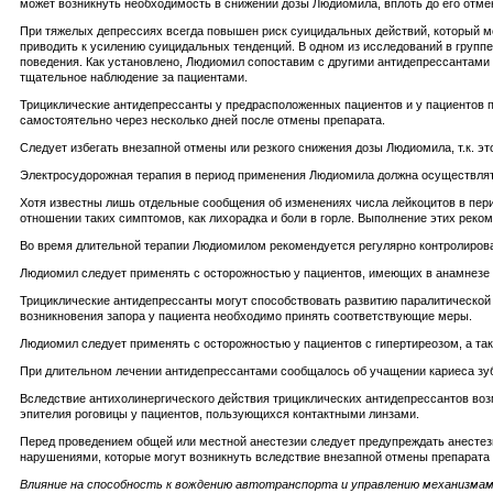
может возникнуть необходимость в снижении дозы Людиомила, вплоть до его отмен
При тяжелых депрессиях всегда повышен риск суицидальных действий, который мо
приводить к усилению суицидальных тенденций. В одном из исследований в груп
поведения. Как установлено, Людиомил сопоставим с другими антидепрессантами 
тщательное наблюдение за пациентами.
Трициклические антидепрессанты у предрасположенных пациентов и у пациентов п
самостоятельно через несколько дней после отмены препарата.
Следует избегать внезапной отмены или резкого снижения дозы Людиомила, т.к. э
Электросудорожная терапия в период применения Людиомила должна осуществлять
Хотя известны лишь отдельные сообщения об изменениях числа лейкоцитов в пер
отношении таких симптомов, как лихорадка и боли в горле. Выполнение этих рек
Во время длительной терапии Людиомилом рекомендуется регулярно контролирова
Людиомил следует применять с осторожностью у пациентов, имеющих в анамнезе у
Трициклические антидепрессанты могут способствовать развитию паралитической 
возникновения запора у пациента необходимо принять соответствующие меры.
Людиомил следует применять с осторожностью у пациентов с гипертиреозом, а та
При длительном лечении антидепрессантами сообщалось об учащении кариеса зубо
Вследствие антихолинергического действия трициклических антидепрессантов воз
эпителия роговицы у пациентов, пользующихся контактными линзами.
Перед проведением общей или местной анестезии следует предупреждать анестез
нарушениями, которые могут возникнуть вследствие внезапной отмены препарата 
Влияние на способность к вождению автотранспорта и управлению механизма