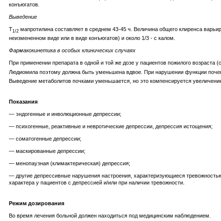
конъюгатов.
Выведение
T
мапротилина составляет в среднем 43-45 ч. Величина общего клиренса варьиру
1/2
неизмененном виде или в виде конъюгатов) и около 1/3 - с калом.
Фармакокинетика в особых клинических случаях
При применении препарата в одной и той же дозе у пациентов пожилого возраста (
Людиомила поэтому должна быть уменьшена вдвое. При нарушении функции почек 
Выведение метаболитов почками уменьшается, но это компенсируется увеличени
Показания
— эндогенные и инволюционные депрессии;
— психогенные, реактивные и невротические депрессии, депрессия истощения;
— соматогенные депрессии;
— маскированные депрессии;
— менопаузная (климактерическая) депрессия;
— другие депрессивные нарушения настроения, характеризующиеся тревожностью,
характера у пациентов с депрессией и/или при наличии тревожности.
Режим дозирования
Во время лечения больной должен находиться под медицинским наблюдением.