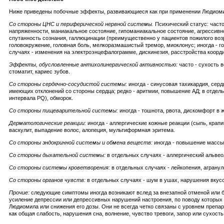
Ниже приведены побочные эффекты, развивающиеся как при применении Людиомил
Со стороны ЦНС и периферической нервной системы.
Психический статус: часто
напряженности, маниакальное состояние, гипоманиакальное состояние, агрессивн
спутанность сознания, галлюцинации (преимущественно у пациентов пожилого возра
головокружение, головная боль, мелкоразмашистый тремор, миоклонус; иногда - го
случаях - изменения на электроэнцефалограмме, дискинезия, расстройства коорд
Эффекты, обусловленные антихолинергической активностью:
часто - сухость 
стоматит, кариес зубов.
Со стороны сердечно-сосудистой системы:
иногда - синусовая тахикардия, серд
имеющих отклонений со стороны сердца; редко - аритмии, повышение АД; в отдел
интервала PQ), обморок.
Со стороны пищеварительной системы:
иногда - тошнота, рвота, дискомфорт в 
Дерматологические реакции:
иногда - аллергические кожные реакции (сыпь, крап
васкулит, выпадение волос, алопеция, мультиформная эритема.
Со стороны эндокринной системы и обмена веществ:
иногда - повышение массы 
Со стороны дыхательной системы:
в отдельных случаях - аллергический альвео
Со стороны системы кроветворения:
в отдельных случаях - лейкопения, аграну
Со стороны органов чувств:
в отдельных случаях - шум в ушах, нарушения вкус
Прочие:
следующие симптомы иногда возникают вслед за внезапной отменой или быс
усиление депрессии или депрессивных нарушений настроения, по поводу которы
Людиомила или снижения его дозы. Они не всегда четко связаны с уровнем препар
как общая слабость, нарушения сна, волнение, чувство тревоги, запор или сухость 