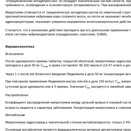
Тетрациклический антидепрессант, но обладает значительным числом свойств, п
тревожность, возбуждение и психомоторную заторможенность. При маскированной
Мапротилин отличается от трициклических антидепрессантов по химической стру
пресинаптическими нейронами коры головного мозга, но почти не оказывает инги
адренорецепторам; оказывает умеренно выраженное антихолинергическое действ
Считается, что в механизме действия препарата при его длительном применении 
и/или системы нейромедиаторов (норадреналин, серотонин, GABA).
Фармакокинетика
Всасывание
После однократного приема таблетки, покрытой оболочкой, мапротилина гидрохло
препарата в дозе 50 мг C
в крови составляет 48-150 нмоль/л (13-47 нг/мл) и дос
max
Через 1 ч после в/в болюсного введения Людиомила в дозе 50 мг концентрация акти
При повторном применении Людиомила внутрь или в/в в дозе 150 мг/сут C
мапрот
ss
суточная доза однократно или в 3 приема. Значения C
находятся в линейной зави
ss
Распределение
Коэффициент распределения мапротилина между цельной кровью и плазмой состав
возраста пациента и характера заболевания. Концентрация мапротилина в спинном
Метаболизм
Мапротилина гидрохлорид в значительной степени метаболизируется, только 2-4%
Основным метаболитом является фармакологически активное десметиловое произ