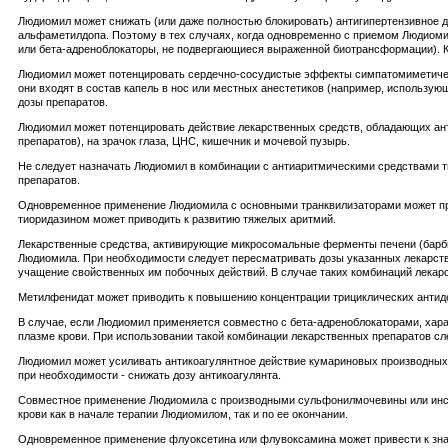
Людиомил может снижать (или даже полностью блокировать) антигипертензивное де
альфаметилдопа. Поэтому в тех случаях, когда одновременно с приемом Людиомил
или бета-адреноблокаторы, не подвергающиеся выраженной биотрансформации). Кр
Людиомил может потенцировать сердечно-сосудистые эффекты симпатомиметических
они входят в состав капель в нос или местных анестетиков (например, использую
дозы препаратов.
Людиомил может потенцировать действие лекарственных средств, обладающих ант
препаратов), на зрачок глаза, ЦНС, кишечник и мочевой пузырь.
Не следует назначать Людиомил в комбинации с антиаритмическими средствами ти
препаратов.
Одновременное применение Людиомила с основными транквилизаторами может прив
тиоридазином может приводить к развитию тяжелых аритмий.
Лекарственные средства, активирующие микросомальные ферменты печени (барбит
Людиомила. При необходимости следует пересматривать дозы указанных лекарстве
учащение свойственных им побочных действий. В случае таких комбинаций лекар
Метилфенидат может приводить к повышению концентрации трициклических антиде
В случае, если Людиомил применяется совместно с бета-адреноблокаторами, ха
плазме крови. При использовании такой комбинации лекарственных препаратов с
Людиомил может усиливать антикоагулянтное действие кумариновых производных 
при необходимости - снижать дозу антикоагулянта.
Совместное применение Людиомила с производными сульфонилмочевины или инсул
крови как в начале терапии Людиомилом, так и по ее окончании.
Одновременное применение флуоксетина или флувоксамина может привести к зна