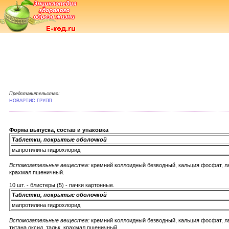
Представительство:
НОВАРТИС ГРУПП
Форма выпуска, состав и упаковка
Таблетки, покрытые оболочкой
мапротилина гидрохлорид
Вспомогательные вещества:
кремний коллоидный безводный, кальция фосфат, лак
крахмал пшеничный.
10 шт. - блистеры (5) - пачки картонные.
Таблетки, покрытые оболочкой
мапротилина гидрохлорид
Вспомогательные вещества:
кремний коллоидный безводный, кальция фосфат, лак
титана оксид, тальк, крахмал пшеничный.