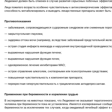
Людиомил должен быть отменен в случае развития серьезных побочных эффектов
Лица пожилого возраста особенно чувствительны к антихолинергическим эффекта
способность метаболизировать и выводить лекарственные препараты может быть с
Противопоказания
— заболевания, сопровождающиеся судорожным синдромом или сниженным порогом 
— закрытоугольная глаукома;
— задержка оттока мочи (например, вследствие заболеваний предстательной желе
— острая стадия инфаркта миокарда и нарушения внутрисердечной проводимости
— выраженные нарушения функции печени;
— выраженные нарушения функции почек;
— одновременное лечение ингибиторами МАО;
— острое отравление алкоголем, снотворными или психотропными средствами;
— повышенная чувствительность к компонентам препарата;
— перекрестная гиперчувствительность к трициклическим антидепрессантам.
Применение при беременности и кормлении грудью
В экспериментах на животных показано, что Людиомил не оказывает тератогенног
человека при беременности пока не установлена. Имеются изолированные сообщ
беременности за исключением тех случаев, когда ожидаемый лечебный эффект в о