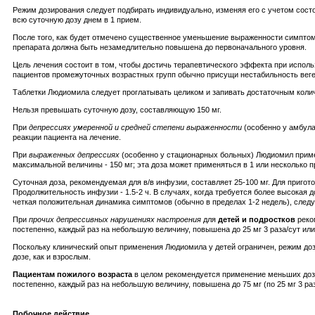
Режим дозирования следует подбирать индивидуально, изменяя его с учетом состо
всю суточную дозу днем в 1 прием.
После того, как будет отмечено существенное уменьшение выраженности симптомо
препарата должна быть незамедлительно повышена до первоначального уровня.
Цель лечения состоит в том, чтобы достичь терапевтического эффекта при исполь
пациентов промежуточных возрастных групп обычно присущи нестабильность веге
Таблетки Людиомила следует проглатывать целиком и запивать достаточным коли
Нельзя превышать суточную дозу, составляющую 150 мг.
При
депрессиях умеренной и средней степени выраженности
(особенно у амбула
реакции пациента на лечение.
При
выраженных депрессиях
(особенно у стационарных больных) Людиомил примен
максимальной величины - 150 мг; эта доза может применяться в 1 или несколько 
Суточная доза, рекомендуемая для в/в инфузии, составляет 25-100 мг. Для пригот
Продолжительность инфузии - 1.5-2 ч. В случаях, когда требуется более высокая д
четкая положительная динамика симптомов (обычно в пределах 1-2 недель), следу
При
прочих депрессивных нарушениях настроения
для
детей и подростков
реком
постепенно, каждый раз на небольшую величину, повышена до 25 мг 3 раза/сут или 
Поскольку клинический опыт применения Людиомила у детей ограничен, режим доз
дозе, как и взрослым.
Пациентам пожилого возраста
в целом рекомендуется применение меньших доз Л
постепенно, каждый раз на небольшую величину, повышена до 75 мг (по 25 мг 3 раз
Побочное действие