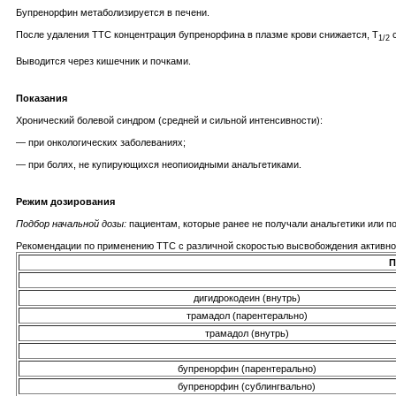
Бупренорфин метаболизируется в печени.
После удаления ТТС концентрация бупренорфина в плазме крови снижается, T
с
1/2
Выводится через кишечник и почками.
Показания
Хронический болевой синдром (средней и сильной интенсивности):
— при онкологических заболеваниях;
— при болях, не купирующихся неопиоидными анальгетиками.
Режим дозирования
Подбор начальной дозы:
пациентам, которые ранее не получали анальгетики или п
Рекомендации по применению ТТС с различной скоростью высвобождения активн
П
дигидрокодеин (внутрь)
трамадол (парентерально)
трамадол (внутрь)
бупренорфин (парентерально)
бупренорфин (сублингвально)