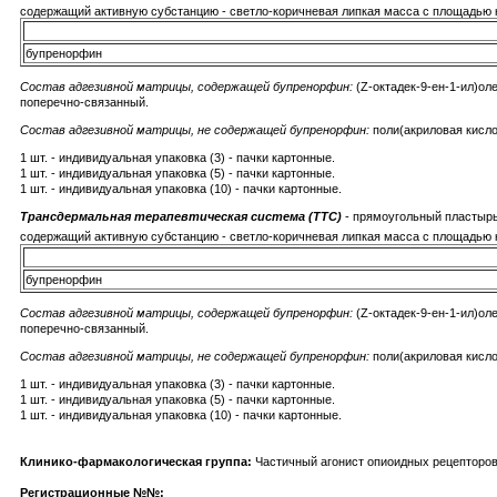
содержащий активную субстанцию - светло-коричневая липкая масса с площадью к
бупренорфин
Состав адгезивной матрицы, содержащей бупренорфин:
(Z-октадек-9-ен-1-ил)оле
поперечно-связанный.
Состав адгезивной матрицы, не содержащей бупренорфин:
поли(акриловая кислот
1 шт. - индивидуальная упаковка (3) - пачки картонные.
1 шт. - индивидуальная упаковка (5) - пачки картонные.
1 шт. - индивидуальная упаковка (10) - пачки картонные.
Трансдермальная терапевтическая система (ТТС)
- прямоугольный пластырь
содержащий активную субстанцию - светло-коричневая липкая масса с площадью 
бупренорфин
Состав адгезивной матрицы, содержащей бупренорфин:
(Z-октадек-9-ен-1-ил)оле
поперечно-связанный.
Состав адгезивной матрицы, не содержащей бупренорфин:
поли(акриловая кислот
1 шт. - индивидуальная упаковка (3) - пачки картонные.
1 шт. - индивидуальная упаковка (5) - пачки картонные.
1 шт. - индивидуальная упаковка (10) - пачки картонные.
Клинико-фармакологическая группа:
Частичный агонист опиоидных рецепторов
Регистрационные №№: