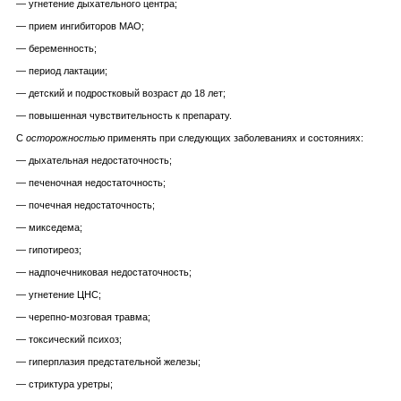
— угнетение дыхательного центра;
— прием ингибиторов МАО;
— беременность;
— период лактации;
— детский и подростковый возраст до 18 лет;
— повышенная чувствительность к препарату.
С
осторожностью
применять при следующих заболеваниях и состояниях:
— дыхательная недостаточность;
— печеночная недостаточность;
— почечная недостаточность;
— микседема;
— гипотиреоз;
— надпочечниковая недостаточность;
— угнетение ЦНС;
— черепно-мозговая травма;
— токсический психоз;
— гиперплазия предстательной железы;
— стриктура уретры;