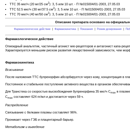
2
ТТС 35 мкг/ч (20 мг/25 см
): 3, 5 или 10 шт. - П №015004/01-2003, 27.05.03
2
ТТС 52.5 мкг/ч (30 мг/37.5 см
): 3, 5 или 10 шт. - П №015004/01-2003, 27.05.03
2
ТТС 70 мкг/ч (40 мг/50 см
): 3, 5 или 10 шт. - П №015004/01-2003, 27.05.03
Описание препарата основано на официально
Фармакологическое действие
|
Фармакокинетика
|
Показания
|
Режим дозирования
|
Поб
Фармакологическое действие
Опиоидный анальгетик, частичный агонист мю-рецепторов и антагонист капа-реце
Характеризуется меньшим риском развития лекарственной зависимости, чем мор
Фармакокинетика
Всасывание
После наложения ТТС бупренорфин абсорбируется через кожу, концентрация в плаз
Постоянное и стабильное поступление активного вещества в организм обеспечива
Для Транстека со скоростью высвобождения бупренорфина 35 мкг/ч C
в плазме
max
C
составляет 624 пг/мл и достигается через 59 ч.
max
Распределение
Связывание с белками плазмы составляет 96%.
Проникает через ГЭБ и плацентарный барьер.
Метаболизм и выведение