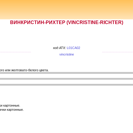
ВИНКРИСТИН-РИХТЕР (VINCRISTINE-RICHTER)
код ATX:
L01CA02
vincristine
го или желтовато-белого цвета.
ки картонные.
ачки картонные.