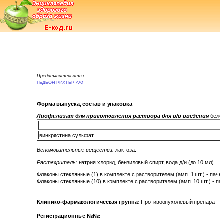
Представительство:
ГЕДЕОН РИХТЕР А/О
Форма выпуска, состав и упаковка
Лиофилизат для приготовления раствора для в/в введения
бело
винкристина сульфат
Вспомогательные вещества:
лактоза.
Растворитель:
натрия хлорид, бензиловый спирт, вода д/и (до 10 мл).
Флаконы стеклянные (1) в комплекте с растворителем (амп. 1 шт.) - пач
Флаконы стеклянные (10) в комплекте с растворителем (амп. 10 шт.) - п
Клинико-фармакологическая группа:
Противоопухолевый препарат
Регистрационные №№: