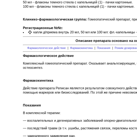
50 мл - флаконы темного стекла с капельницей (1) - пачки картонные.
100 мл - флаконы темного стекла с капельницей (1) - пачки картонные.
Клинико-фармакологическая группа:
Гомеопатический препарат, пр
Регистрационные №№:
капли д/приема внутрь 20 мл, 50 мл или 100 мл: фл.-капельницы 
Описание препарата основано на о
Фармакологическое действие
|
Фармакокинетика
|
Показания
|
Режим дозирова
Фармакологическое действие
Комплексный гомеопатический препарат. Оказывает анальгезирующее, 
остеосинтез.
Фармакокинетика
Действие препарата Реписан является результатом совокупного действ
помощью маркеров или биоисследований. По этой же причине невозмож
Показания
В комплексной терапии:
— воспалительных и дегенеративных заболеваний опорно-двигательного 
— последствий травм (в т.ч. ушибы, растяжения связок, переломы косте
— замедленного заживления ран.