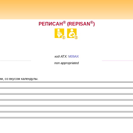
®
®
РЕПИСАН
(REPISAN
)
код ATX:
M09AX
non appropriated
ом, со вкусом календулы.