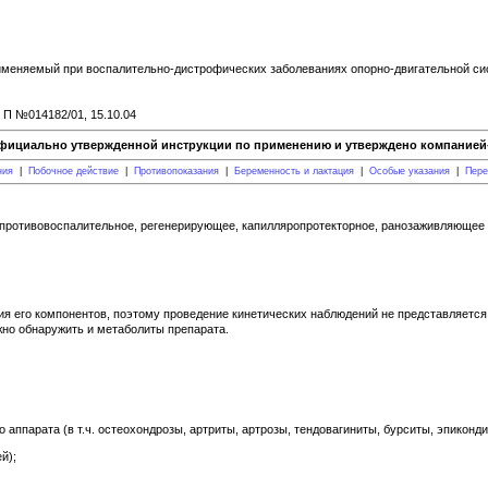
именяемый при воспалительно-дистрофических заболеваниях опорно-двигательной си
- П №014182/01, 15.10.04
фициально утвержденной инструкции по применению и утверждено компанией-
ния
|
Побочное действие
|
Противопоказания
|
Беременность и лактация
|
Особые указания
|
Пере
противовоспалительное, регенерирующее, капилляропротекторное, ранозаживляющее 
ия его компонентов, поэтому проведение кинетических наблюдений не представляетс
но обнаружить и метаболиты препарата.
аппарата (в т.ч. остеохондрозы, артриты, артрозы, тендовагиниты, бурситы, эпиконди
й);