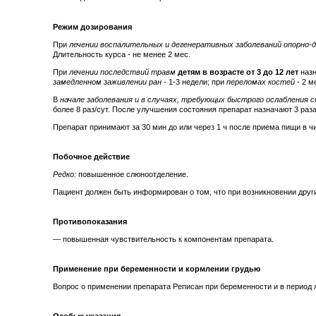
Режим дозирования
При
лечении воспалительных и дегенеративных заболеваний опорно-
Длительность курса - не менее 2 мес.
При
лечении последствий травм
детям в возрасте от 3 до 12 лет
назн
замедленном заживлении ран
- 1-3 недели; при
переломах костей
- 2 м
В
начале заболевания и в случаях, требующих быстрого ослабления
более 8 раз/сут. После улучшения состояния препарат назначают 3 раза
Препарат принимают за 30 мин до или через 1 ч после приема пищи в ч
Побочное действие
Редко:
повышенное слюноотделение.
Пациент должен быть информирован о том, что при возникновении друг
Противопоказания
— повышенная чувствительность к компонентам препарата.
Применение при беременности и кормлении грудью
Вопрос о применении препарата Реписан при беременности и в период 