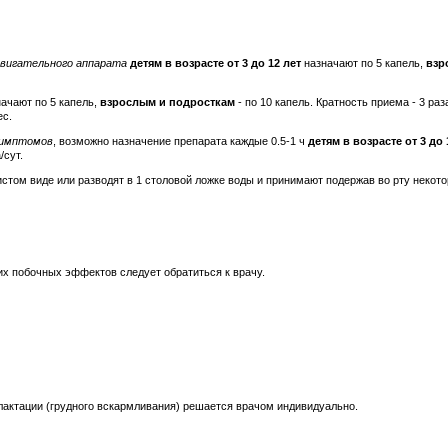
двигательного аппарата
детям в возрасте от 3 до 12 лет
назначают по 5 капель,
взр
ачают по 5 капель,
взрослым и подросткам
- по 10 капель. Кратность приема - 3 ра
ес.
 симптомов
, возможно назначение препарата каждые 0.5-1 ч
детям в возрасте от 3 до 
/сут.
истом виде или разводят в 1 столовой ложке воды и принимают подержав во рту некот
их побочных эффектов следует обратиться к врачу.
лактации (грудного вскармливания) решается врачом индивидуально.