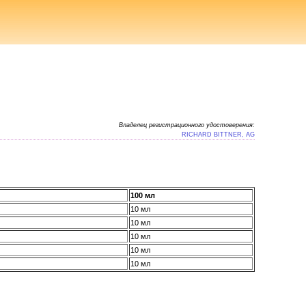
Владелец регистрационного удостоверения:
RICHARD BITTNER, AG
100 мл
10 мл
10 мл
10 мл
10 мл
10 мл