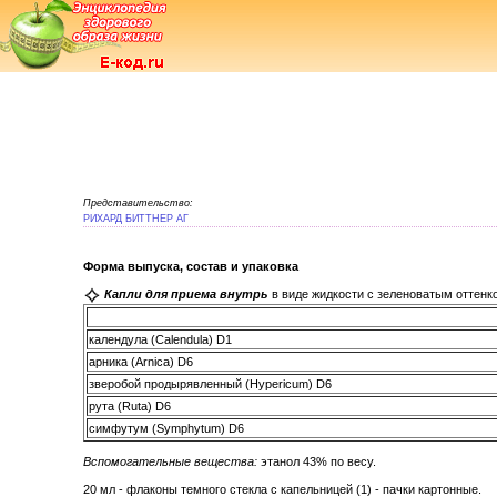
Представительство:
РИХАРД БИТТНЕР АГ
Форма выпуска, состав и упаковка
Капли для приема внутрь
в виде жидкости с зеленоватым оттенк
календула (Calendula) D1
арника (Arnica) D6
зверобой продырявленный (Hypericum) D6
рута (Ruta) D6
симфутум (Symphytum) D6
Вспомогательные вещества:
этанол 43% по весу.
20 мл - флаконы темного стекла с капельницей (1) - пачки картонные.