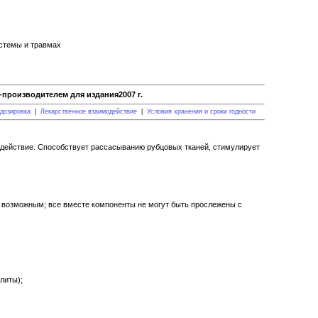
стемы и травмах
производителем для издания2007 г.
дозировка
|
Лекарственное взаимодействие
|
Условия хранения и сроки годности
действие. Cпособствует рассасыванию рубцовых тканей, стимулирует
я возможным; все вместе компоненты не могут быть прослежены с
литы);