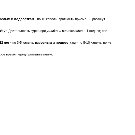
ослым и подросткам
- по 10 капель. Кратность приема - 3 раза/сут.
за/сут. Длительность курса при
ушибах и растяжениях
- 1 неделя; при
12 лет
- по 3-5 капель,
взрослым и подросткам
- по 8-10 капель, но не
орое время перед проглатыванием.