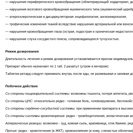
— нарушения периферического кровообращения (облитерирующий эндартериит, диа
— нарушения мозгового кровообращения ишемического типа (ишемический церебр
— атеросклеротическая и дисциркуляторная энцефалопатия, ангионевропатия;
— трофические изменения тканей вследствие нарушения артериальной или венозн
— нарушения кровообращения глаза (острая, подострая и хроническая недостаточн
— нарушение слуха сосудистого генеза, сопровождающееся тугоухостью.
Режим дозирования
Длительность лечения и режим дозирования устанавливается врачом индивидуальн
Препарат обычно назначают по 1 таб. 2 раза/сут (утром и вечером).
Таблетки ретард следует принимать внутрь после еды, не разжевывая и запивая 
Побочное действие
Со стороны пищеварительной системы:
возможны тошнота, потеря аппетита, рво
Со стороны ЦНС:
относительно редко - головная боль, головокружение, беспокойс
Со стороны сердечно-сосудистой системы:
при применении препарата в высоких
Со стороны системы кроветворения:
редко - тромбоцитопения, апластическая ан
Аллергические реакции:
возможно - зуд, кожная сыпь, крапивница, отек Квинке; ре
Прочие:
редко - кровотечения (в ЖКТ), кровоизлияния (в кожу, слизистые оболочки)