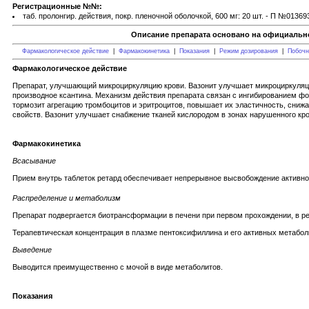
Регистрационные №№:
таб. пролонгир. действия, покр. пленочной оболочкой, 600 мг: 20 шт. - П №013693
Описание препарата основано на официально
Фармакологическое действие
|
Фармакокинетика
|
Показания
|
Режим дозирования
|
Побочн
Фармакологическое действие
Препарат, улучшающий микроциркуляцию крови. Вазонит улучшает микроциркуляци
производное ксантина. Механизм действия препарата связан с ингибированием фо
тормозит агрегацию тромбоцитов и эритроцитов, повышает их эластичность, сниж
свойств. Вазонит улучшает снабжение тканей кислородом в зонах нарушенного кро
Фармакокинетика
Всасывание
Прием внутрь таблеток ретард обеспечивает непрерывное высвобождение активно
Распределение и метаболизм
Препарат подвергается биотрансформации в печени при первом прохождении, в ре
Терапевтическая концентрация в плазме пентоксифиллина и его активных метаболи
Выведение
Выводится преимущественно с мочой в виде метаболитов.
Показания