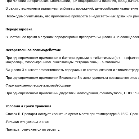
При лечении венерических заболеваний, при подозрении на сифилис, перед начал
В связи с возможным развитием грибковых поражений, целесообразно назначение п
Необходимо учитывать, что применение препарата в недостаточных дозах или ра
Передозировка
В настоящее время о случаях передозировки препарата Бициллин-3 не сообщалос
Лекарственное взаимодействие
При одновременном применении с бактерицидными антибиотиками (в т.ч. цефалосп
макролиды, хлорамфеникол, линкозамиды, тетрациклины) - антагонизм.
Бициллин-3 снижает эффективность пероральных контрацептивов и этинилэстради
При одновременном применении Бициллина-3 с аллопуринолом повышается риск р
Фармакокинетическое взаимодействие
При одновременном применении диуретики, аллопуринол, фенилбутазон, НПВС сн
Условия и сроки хранения
Список Б. Препарат следует хранить в сухом месте при температуре 8-15°С. Срок г
Условия отпуска из аптек
Препарат отпускается по рецепту.