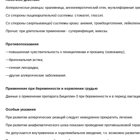
Аллергические реакции:
крапивница, ангионевротический отек, мультиформная эри
Со стороны пищеварительной системы:
стоматит, глоссит.
Со стороны свертывающей системы крови:
анемия, тромбоцитопения, лейкопени
Прочие:
при длительном применении - суперинфекция, микозы.
Противопоказания
—повышенная чувствительность к пенициллинам и прокаину (новокаину);
—бронхиальная астма;
—сенная лихорадка;
—другие аллергические заболевания.
Применение при беременности и кормлении грудью
Данные о применении препарата Бициллин-3 при беременности и в период лактаци
Особые указания
При развитии аллергических реакций следует немедленно прекратить лечение.
При развитии анафилактического шока показано проведение противошоковой терап
Не допускается внутривенное и эндолюмбальное введение, т.к. возможно развитие