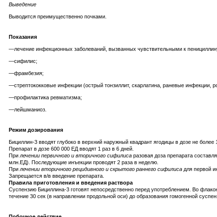
Выведение
Выводится преимущественно почками.
Показания
—лечение инфекционных заболеваний, вызванных чувствительными к пенициллину 
—сифилис;
—фрамбезия;
—стрептококковые инфекции (острый тонзиллит, скарлатина, раневые инфекции, р
—профилактика ревматизма;
—лейшманиоз.
Режим дозирования
Бициллин-3 вводят глубоко в верхний наружный квадрант ягодицы в дозе не более
Препарат в дозе 600 000 ЕД вводят 1 раз в 6 дней.
При
лечении первичного и вторичного сифилиса
разовая доза препарата составляе
млн.ЕД). Последующие инъекции проводят 2 раза в неделю.
При
лечении вторичного рецидивного и скрытого раннего сифилиса
для первой ин
Запрещается в/в введение препарата.
Правила приготовления и введения раствора
Суспензию Бициллина-3 готовят непосредственно перед употреблением. Во флакон
течение 30 сек (в направлении продольной оси) до образования гомогенной суспен
Побочное действие