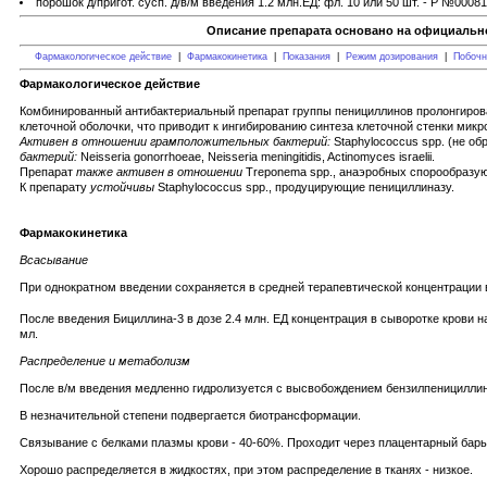
порошок д/пригот. сусп. д/в/м введения 1.2 млн.ЕД: фл. 10 или 50 шт. - Р №00081
Описание препарата основано на официально
Фармакологическое действие
|
Фармакокинетика
|
Показания
|
Режим дозирования
|
Побочн
Фармакологическое действие
Комбинированный антибактериальный препарат группы пенициллинов пролонгирова
клеточной оболочки, что приводит к ингибированию синтеза клеточной стенки мик
Активен в отношении грамположительных бактерий:
Staphylococcus spp. (не обр
бактерий:
Neisseria gonorrhoeae, Neisseria meningitidis, Actinomyces israelii.
Препарат
также активен в отношении
Treponema spp., анаэробных спорообразу
К препарату
устойчивы
Staphylococcus spp., продуцирующие пенициллиназу.
Фармакокинетика
Всасывание
При однократном введении сохраняется в средней терапевтической концентрации в
После введения Бициллина-3 в дозе 2.4 млн. ЕД концентрация в сыворотке крови на
мл.
Распределение и метаболизм
После в/м введения медленно гидролизуется с высвобождением бензилпенициллин
В незначительной степени подвергается биотрансформации.
Связывание с белками плазмы крови - 40-60%. Проходит через плацентарный барье
Хорошо распределяется в жидкостях, при этом распределение в тканях - низкое.