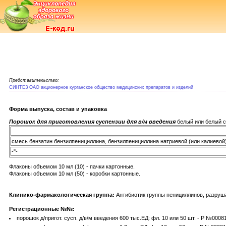
Представительство:
СИНТЕЗ ОАО акционерное курганское общество медицинских препаратов и изделий
Форма выпуска, состав и упаковка
Порошок для приготовления суспензии для в/м введения
белый или белый с
смесь бензатин бензилпенициллина, бензилпенициллина натриевой (или калиевой
-"-
Флаконы объемом 10 мл (10) - пачки картонные.
Флаконы объемом 10 мл (50) - коробки картонные.
Клинико-фармакологическая группа:
Антибиотик группы пенициллинов, разру
Регистрационные №№:
порошок д/пригот. сусп. д/в/м введения 600 тыс.ЕД: фл. 10 или 50 шт. - Р №00081