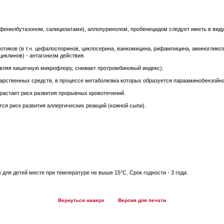
енилбутазоном, салицилатами), аллопуринолом, пробенецидом следует иметь в виду
иков (в т.ч. цефалоспоринов, циклосерина, ванкомицина, рифампицина, аминогликоз
циклинов) - антагонизм действия.
вляя кишечную микрофлору, снижает протромбиновый индекс).
арственных средств, в процессе метаболизма которых образуется парааминобензойна
астает риск развития прорывных кровотечений.
я риск развития аллергических реакций (кожной сыпи).
для детей месте при температуре не выше 15°С. Срок годности - 3 года.
Вернуться наверх
Версия для печати