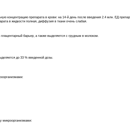
ю концентрацию препарата в крови: на 14-й день после введения 2.4 млн. ЕД препара
парата в жидкости полная, диффузия в ткани очень слабая.
 плацентарный барьер, а также выделяется с грудным в молоком.
ыделяется до 33 % введенной дозы.
роорганизмами:
у микроорганизмами: