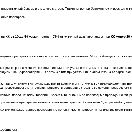
 плацентарный барьер и в молоко матери. Применение при беременности возможно то
чения препарата.
 при
КК от 10 до 50 мл/мин
вводят 75% от суточной дозы препарата, при
КК менее 10 
едение препарата и назначить соответствующее лечение. Могут наблюдаться тяжелые
одимого ранее лечения пенициллинами. При указаниях в анамнезе на аллергию на пе
акциями на цефалоспорины. В связи с этим при указаниях в анамнезе на аллергичес
тела. При случайном внутрисосудистом введении могут отмечаться преходящее чувство 
ед проведением в/м инъекции произвести аспирацию с целью выявления возможного п
ифилис, перед началом терапии и затем в течение 4 мес необходимо проведение микр
ри лечении препаратом назначать витамины группы В и витамин С, а при необходимос
зах или слишком раннее прекращение лечения часто приводит к появлению резистент
 сообщалось.