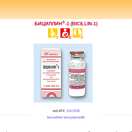
®
БИЦИЛЛИН
-1 (BICILLIN-1)
код ATX:
J01CE08
benzathine benzylpenicillin