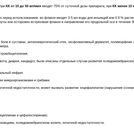
 при
КК от 10 до 50 мл/мин
вводят 75% от суточной дозы препарата, при
КК менее 10 
о перед использованием: во флакон вводят 3-5 мл воды для инъекций или 0.9 % рас
уты или осторожно встряхивая флакон в направлении его продольной оси в течение 30
 боли в суставах, ангионевротический отек, эксфолиативный дерматит, полиморфная 
ймера.
 тромбоцитопения.
 рвота, диарея, кандидоз, были описаны отдельные случаи развития псевдомембранозн
иальный нефрит.
ми микроорганизмами и грибами.
очечной недостаточности, может вызвать развитие энцефалопатии (нарушение сознани
ициллинам и цефалоспоринам).
 реакциям, псевдомембранозном колите, почечной недостаточности.