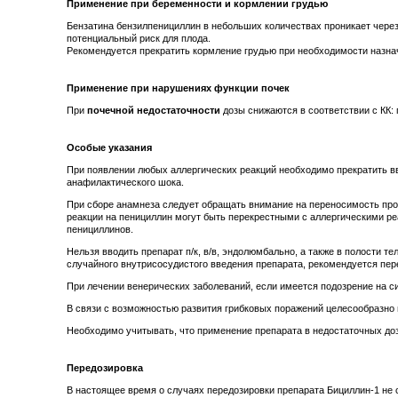
Применение при беременности и кормлении грудью
Бензатина бензилпенициллин в небольших количествах проникает через
потенциальный риск для плода.
Рекомендуется прекратить кормление грудью при необходимости назна
Применение при нарушениях функции почек
При
почечной недостаточности
дозы снижаются в соответствии с КК:
Особые указания
При появлении любых аллергических реакций необходимо прекратить вв
анафилактического шока.
При сборе анамнеза следует обращать внимание на переносимость пров
реакции на пенициллин могут быть перекрестными с аллергическими ре
пенициллинов.
Нельзя вводить препарат п/к, в/в, эндолюмбально, а также в полости 
случайного внутрисосудистого введения препарата, рекомендуется пер
При лечении венерических заболеваний, если имеется подозрение на с
В связи с возможностью развития грибковых поражений целесообразно п
Необходимо учитывать, что применение препарата в недостаточных до
Передозировка
В настоящее время о случаях передозировки препарата Бициллин-1 не