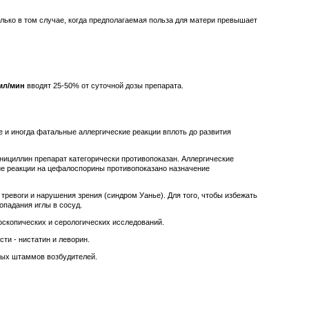
лько в том случае, когда предполагаемая польза для матери превышает
мл/мин
вводят 25-50% от суточной дозы препарата.
 и иногда фатальные аллергические реакции вплоть до развития
нициллин препарат категорически противопоказан. Аллергические
кие реакции на цефалоспорины противопоказано назначение
тревоги и нарушения зрения (синдром Уанье). Для того, чтобы избежать
опадания иглы в сосуд.
оскопических и серологических исследований.
ти - нистатин и леворин.
ных штаммов возбудителей.