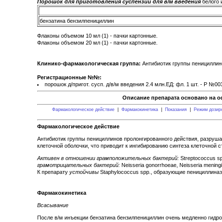
Порошок для приготовления суспензии для в/м введения
белого 
бензатина бензилпенициллин
Флаконы объемом 10 мл (1) - пачки картонные.
Флаконы объемом 20 мл (1) - пачки картонные.
Клинико-фармакологическая группа:
Антибиотик группы пеницилли
Регистрационные №№:
порошок д/пригот. сусп. д/в/м введения 2.4 млн.ЕД: фл. 1 шт. - Р №00
Описание препарата основано на о
Фармакологическое действие
|
Фармакокинетика
|
Показания
|
Режим дозир
Фармакологическое действие
Антибиотик группы пенициллинов пролонгированного действия, разруш
клеточной оболочки, что приводит к ингибированию синтеза клеточной 
Активен в отношении
грамположительных бактерий:
Streptococcus sp
грамотрицательных бактерий:
Neisseria gonorrhoeae, Neisseria meningit
К препарату
устойчивы
Staphylococcus spp., образующие пенициллиназ
Фармакокинетика
Всасывание
После в/м инъекции бензатина бензилпенициллин очень медленно гидр