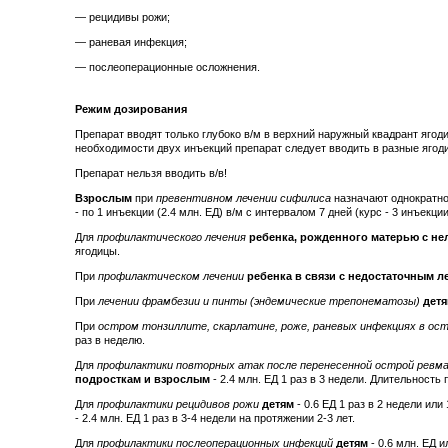
— рецидивы рожи;
— раневая инфекция;
— послеоперационные осложнения.
Режим дозирования
Препарат вводят только глубоко в/м в верхний наружный квадрант ягод
необходимости двух инъекций препарат следует вводить в разные ягод
Препарат нельзя вводить в/в!
Взрослым
при
превентивном лечении сифилиса
назначают однократно
- по 1 инъекции (2.4 млн. ЕД) в/м с интервалом 7 дней (курс - 3 инъекции
Для
профилактического лечения
ребенка, рожденного матерью с н
ягодицы.
При
профилактическом лечении
ребенка в связи с недостаточным 
При
лечении фрамбезии и пинты (эндемические трепонематозы)
дет
При
остром тонзиллите, скарлатине, роже, раневых инфекциях в ос
раз в неделю.
Для
профилактики повторных атак после перенесенной острой ревм
подросткам и
взрослым
- 2.4 млн. ЕД 1 раз в 3 недели. Длительност
Для
профилактики рецидивов рожи
детям
- 0.6 ЕД 1 раз в 2 недели или
- 2.4 млн. ЕД 1 раз в 3-4 недели на протяжении 2-3 лет.
Для
профилактики послеоперационных инфекций
детям
- 0.6 млн. ЕД и