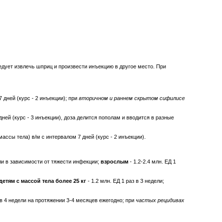
едует извлечь шприц и произвести инъекцию в другое место. При
7 дней (курс - 2 инъекции); при
вторичном и раннем скрытом сифилисе
дней (курс - 3 инъекции), доза делится пополам и вводится в разные
 массы тела) в/м с интервалом 7 дней (курс - 2 инъекции).
ели в зависимости от тяжести инфекции;
взрослым
- 1.2-2.4 млн. ЕД 1
детям с массой тела более 25 кг
- 1.2 млн. ЕД 1 раз в 3 недели;
з в 4 недели на протяжении 3-4 месяцев ежегодно; при
частых рецидивах