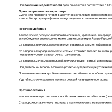
При
почечной недостаточности
дозы снижаются в соответствии с КК:
Правила приготовления раствора
Суспензию препарата готовят в асептических условиях непосредственн
взвеси, быстро вращая флакон между ладонями в течение не менее мин
Побочное действие
Аллергические реакции:
анафилактический шок, крапивница, лихорадка,
высвобождения эндотоксинов может развиться реакция Яриша-Герксге
Со стороны системы кроветворения:
обратимые анемия, лейкопения,
Со стороны пищеварительной системы:
стоматит, глоссит, тошнота,
повышение уровня сывороточных трансаминаз.
Со стороны мочевыделительной системы:
редко - острый интерстиц
При длительной терапии возможно развитие суперинфекции устойчивы
Применение высоких доз бета-лактамных антибиотиков, особенно при п
У детей возможно развитие местных реакций на введение препарата.
Противопоказания
— повышенная чувствительность к бета-лактамным антибиотикам (пен
С
осторожностью
следует назначать при склонности к аллергическим