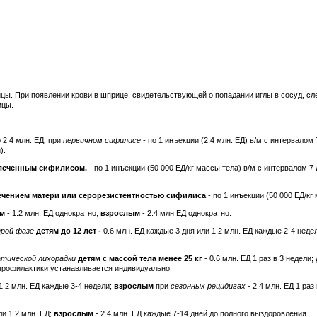
ицы. При появлении крови в шприце, свидетельствующей о попадании иглы в сосуд, сл
ицы.
 2.4 млн. ЕД; при
первичном сифилисе
- по 1 инъекции (2.4 млн. ЕД) в/м с интервалом 
).
елеченным сифилисом,
- по 1 инъекции (50 000 ЕД/кг массы тела) в/м с интервалом 7 
лечением матери или серорезистентностью сифилиса
- по 1 инъекции (50 000 ЕД/кг
ям
- 1.2 млн. ЕД однократно;
взрослым
- 2.4 млн ЕД однократно.
трой фазе
детям до 12 лет -
0.6 млн. ЕД каждые 3 дня или 1.2 млн. ЕД каждые 2-4 нед
атической лихорадки
детям с массой тела менее 25 кг
- 0.6 млн. ЕД 1 раз в 3 недели;
ь профилактики устанавливается индивидуально.
 1.2 млн. ЕД каждые 3-4 недели;
взрослым
при
сезонных рецидивах
- 2.4 млн. ЕД 1 ра
ли 1.2 млн. ЕД;
взрослым
- 2.4 млн. ЕД каждые 7-14 дней до полного выздоровления.