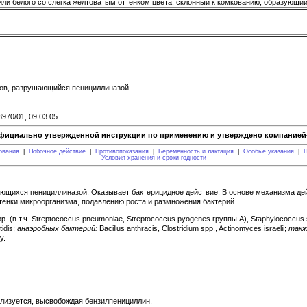
или белого со слегка желтоватым оттенком цвета, склонный к комкованию, образующи
нов, разрушающийся пенициллиназой
3970/01, 09.03.05
фициально утвержденной инструкции по применению и утверждено компанией-
ования
|
Побочное действие
|
Противопоказания
|
Беременность и лактация
|
Особые указания
|
П
Условия хранения и сроки годности
ающихся пенициллиназой. Оказывает бактерицидное действие. В основе механизма дей
стенки микроорганизма, подавлению роста и размножения бактерий.
p. (в т.ч. Streptococcus pneumoniae, Streptococcus pyogenes группы А), Staphylococcus
idis;
анаэробных бактерий:
Bacillus anthracis, Clostridium spp., Actinomyces israelii;
такж
у.
олизуется, высвобождая бензилпенициллин.