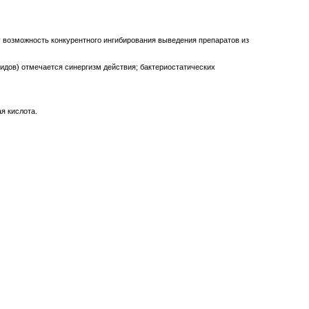
 возможность конкурентного ингибирования выведения препаратов из
идов) отмечается синергизм действия; бактериостатических
я кислота.