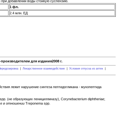
й при добавлении воды стойкую суспензию.
1 фл.
2.4 млн. ЕД
производителем для издания2008 г.
ередозировка
|
Лекарственное взаимодействие
|
Условия отпуска из аптек
|
ствия лежит нарушение синтеза пептидогликана - мукопептида
 spp. (не образующих пенициллиназу), Corynebacterium diphtheriae;
е в отношении
Treponema spp.