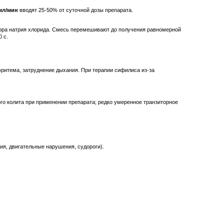
мл/мин
вводят 25-50% от суточной дозы препарата.
твора натрия хлорида. Смесь перемешивают до получения равномерной
 с.
эритема, затруднение дыхания. При терапии сифилиса из-за
ого колита при применении препарата; редко умеренное транзиторное
я, двигательные нарушения, судороги).