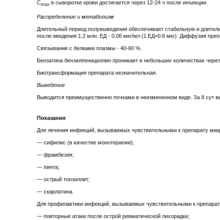
C
в сыворотке крови достигается через 12-24 ч после инъекции.
max
Распределение и метаболизм
Длительный период полувыведения обеспечивает стабильную и длительну
после введения 1.2 млн. ЕД - 0.06 мкг/мл (1 ЕД=0.6 мкг). Диффузия пре
Связывание с белками плазмы - 40-60 %.
Бензатина бензилпенициллин проникает в небольших количествах через
Биотрансформация препарата незначительная.
Выведение
Выводится преимущественно почками в неизмененном виде. За 8 сут в
Показания
Для лечения инфекций, вызываемых чувствительными к препарату мик
— сифилис (в качестве монотерапии);
— фрамбезия;
— пинта;
— острый тонзиллит;
— скарлатина.
Для профилактики инфекций, вызываемых чувствительными к препарат
— повторные атаки после острой ревматической лихорадки;