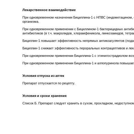
Лекарственное взаимодействие
При одновременном назначении Бициллина-1 с НПВС (индометацином, ф
организма.
При одновременном применении с Бициллином-1 бактерицидных антибиот
антибиотиков (в т.ч. макролидов, хлорамфеникола, линкозамидов, тетра
Бициллин-1 повышает эффективность непрямых антикоагулянтов (пода
Бициллин-1 снижает эффективность пероральных контрацептивов и лек
При одновременном применении Бициллина-1 с этинилэстрадиолом возр
При одновременном применении Бициллина-1 и аллопуринола повышаетс
Условия отпуска из аптек
Препарат отпускается по рецепту.
Условия и сроки хранения
Список Б. Препарат следует хранить в сухом, прохладном, недоступном 