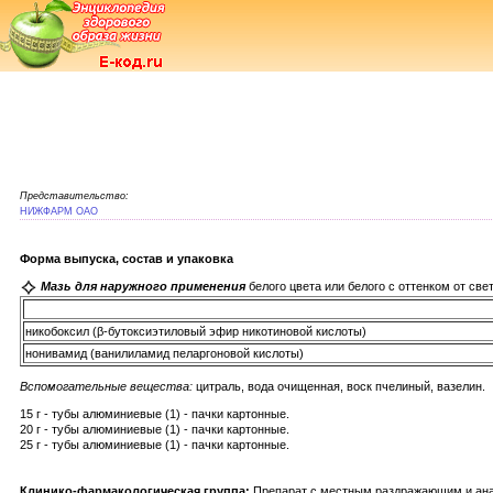
Представительство:
НИЖФАРМ ОАО
Форма выпуска, состав и упаковка
Мазь для наружного применения
белого цвета или белого с оттенком от све
никобоксил (β-бутоксиэтиловый эфир никотиновой кислоты)
нонивамид (ванилиламид пеларгоновой кислоты)
Вспомогательные вещества:
цитраль, вода очищенная, воск пчелиный, вазелин.
15 г - тубы алюминиевые (1) - пачки картонные.
20 г - тубы алюминиевые (1) - пачки картонные.
25 г - тубы алюминиевые (1) - пачки картонные.
Клинико-фармакологическая группа:
Препарат с местным раздражающим и ан