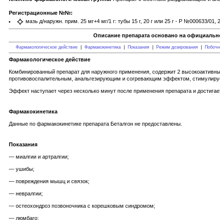
Регистрационные №№:
мазь д/наружн. прим. 25 мг+4 мг/1 г: тубы 15 г, 20 г или 25 г - Р №000633/01, 
Описание препарата основано на официально
Фармакологическое действие
|
Фармакокинетика
|
Показания
|
Режим дозирования
|
Побочн
Фармакологическое действие
Комбинированный препарат для наружного применения, содержит 2 высокоактивн
противовоспалительным, анальгезирующим и согревающим эффектом, стимулирует
Эффект наступает через несколько минут после применения препарата и достигае
Фармакокинетика
Данные по фармакокинетике препарата Беталгон не предоставлены.
Показания
— миалгии и артралгии;
— ушибы;
— повреждения мышц и связок;
— невралгии;
— остеохондроз позвоночника с корешковым синдромом;
— люмбаго;