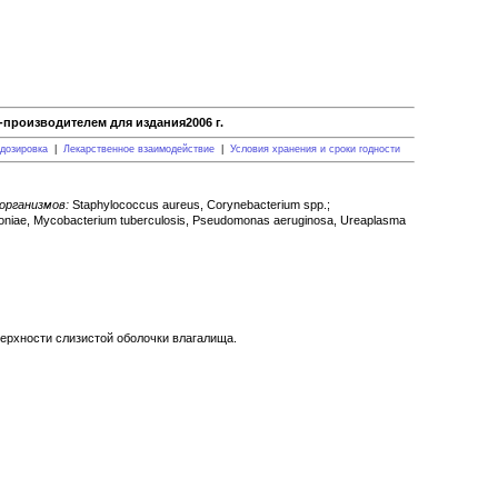
производителем для издания2006 г.
дозировка
|
Лекарственное взаимодействие
|
Условия хранения и сроки годности
организмов:
Staphylococcus aureus, Corynebacterium spp.;
eumoniae, Mycobacterium tuberculosis, Pseudomonas aeruginosa, Ureaplasma
ерхности слизистой оболочки влагалища.