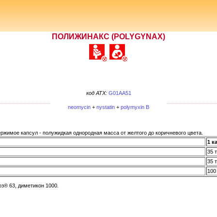
ПОЛИЖИНАКС (POLYGYNAX)
код ATX:
G01AA51
neomycin
+
nystatin
+
polymyxin B
ержимое капсул - полужидкая однородная масса от желтого до коричневого цвета.
1 к
35 
35 
100
з® 63, диметикон 1000.