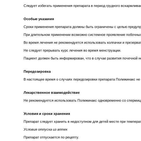
Следует избегать применения препарата в период грудного вскармлива
Особые указания
Сроки применения препарата должны быть ограничены с целью предупр
При длительном применении возможно системное проявление побочных
Во время лечения не рекомендуется использовать колпачки и презерват
Не следует прерывать курс лечения во время менструации.
Пациент должен быть информирован, что в случае развития почечной не
Передозировка
В настоящее время о случаях передозировки препарата Полижинакс не
Лекарственное взаимодействие
Не рекомендуется использовать Полижинакс одновременно со спермицид
Условия и сроки хранения
Препарат следует хранить в недоступном для детей месте при температу
Условия отпуска из аптек
Препарат отпускается по рецепту.