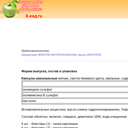
Представительство:
Лаборатория ИННОТЕК ИНТЕРНАСИОНАЛЬ Группа ИННОТЕРА
Форма выпуска, состав и упаковка
Капсулы вагинальные
мягкие, светло-бежевого цвета, овальные; сод
неомицина сульфат
полимиксина B сульфат
нистатин
Вспомогательные вещества:
масло соевое гидрогенизированное, Тефо
Состав оболочки:
желатин, глицерол, диметикон 1000, вода очищенная.
6 шт. - блистеры (1) - пачки картонные.
6 шт. - блистеры (2) - пачки картонные.