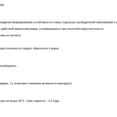
ния.
еждения формирования устойчивости к нему отдельных возбудителей заболеваний и 
 действий аминогликозидов, усиливающееся при почечной недостаточности.
ивы из латекса.
достаточности следует обратиться к врачу.
 сообщалось.
ами, т.к. возможно снижение активности препарата.
ре не выше 25°С. Срок годности – 1.5 года.