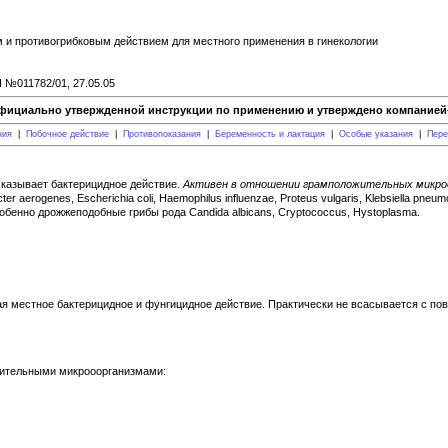
 и противогрибковым действием для местного применения в гинекологии
П №011782/01, 27.05.05
фициально утвержденной инструкции по применению и утверждено компанией-
ния
|
Побочное действие
|
Противопоказания
|
Беременность и лактация
|
Особые указания
|
Пере
Оказывает бактерицидное действие.
Активен в отношении грамположительных микро
er aerogenes, Escherichia coli, Haemophilus influenzae, Proteus vulgaris, Klebsiella pn
собенно дрожжеподобные грибы рода Candida albicans, Cryptococcus, Hystoplasma.
я местное бактерицидное и фунгицидное действие. Практически не всасывается с пов
вительными микрооорганизмами: