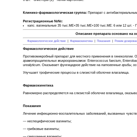
Клинико-фармакологическая группа:
Препарат с антибактериальным
Регистрационные №№:
капс. вагинальные 35 тыс.МЕ+35 тыс.МЕ+100 тыс.МЕ: 6 или 12 шт. - 
Описание препарата основано на о
Фармакологическое действие
|
Фармакокинетика
|
Показания
|
Режим дозирова
Фармакологическое действие
Противомикробный препарат для местного применения в гинекологии. 
грамотрицательных микроорганизмов:
Enterococcus faecium, Enterobact
urealyticum. Оказывает фунгицидное действие на
патогенные грибы
, о
Улучшает трофические процессы в слизистой оболочке влагалища.
Фармакокинетика
Равномерно распределяется на слизистой оболочке влагалища, оказыва
Показания
Лечение инфекционно-воспалительных заболеваний, вызванных чувст
— неспецифические вагиниты;
— грибковые вагиниты;
— смешанные вагиниты;