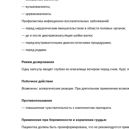
— вульвовагиниты;
— цервиковагиниты.
Профилактика инфекционно-воспалительных заболеваний:
— перед хирургическим вмешательством в области половых органов;
— до и после диатермокоагуляции шейки матки;
— перед внутриматочными диагностическими процедурами;
— перед родами.
Режим дозирования
Одну капсулу вводят глубоко во влагалище вечером перед сном. Курс ле
Побочное действие
Возможны:
аллергические реакции. При длительном применении возмож
Противопоказания
— повышенная чувствительность к компонентам препарата.
Применение при беременности и кормлении грудью
Пациентка должна быть проинформирована, что не рекомендуется прим