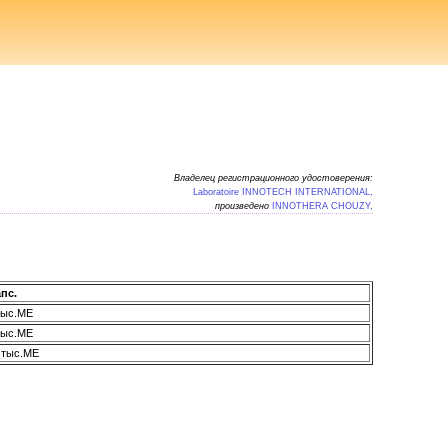
Владелец регистрационного удостоверения:
Laboratoire INNOTECH INTERNATIONAL,
произведено
INNOTHERA CHOUZY,
апс.
тыс.МЕ
тыс.МЕ
 тыс.МЕ