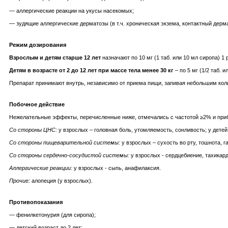
— аллергические реакции на укусы насекомых;
— зудящие аллергические дерматозы (в т.ч. хроническая экзема, контактный дерма
Режим дозирования
Взрослым и детям старше 12 лет
назначают по 10 мг (1 таб. или 10 мл сиропа) 1 р
Детям в возрасте от 2 до 12 лет при массе тела менее 30 кг
– по 5 мг (1/2 таб. и
Препарат принимают внутрь, независимо от приема пищи, запивая небольшим кол
Побочное действие
Нежелательные эффекты, перечисленные ниже, отмечались с частотой ≥2% и прибл
Со стороны ЦНС:
у взрослых – головная боль, утомляемость, сонливость; у детей
Со стороны пищеварительной системы:
у взрослых – сухость во рту, тошнота, 
Со стороны сердечно-сосудистой системы:
у взрослых - сердцебиение, тахикард
Аллергические реакции:
у взрослых - сыпь, анафилаксия.
Прочие:
алопеция (у взрослых).
Противопоказания
— фенилкетонурия (для сиропа);
— детский возраст до 2 лет;