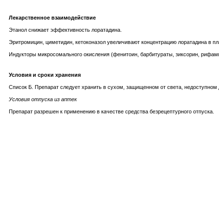
Лекарственное взаимодействие
Этанол снижает эффективность лоратадина.
Эритромицин, циметидин, кетоконазол увеличивают концентрацию лоратадина в пла
Индукторы микросомального окисления (фенитоин, барбитураты, зиксорин, рифам
Условия и сроки хранения
Список Б. Препарат следует хранить в сухом, защищенном от света, недоступном д
Условия отпуска из аптек
Препарат разрешен к применению в качестве средства безрецептурного отпуска.