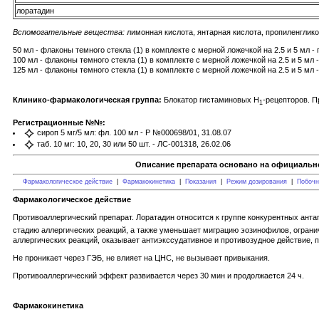
лоратадин
Вспомогательные вещества:
лимонная кислота, янтарная кислота, пропиленгликоль
50 мл - флаконы темного стекла (1) в комплекте с мерной ложечкой на 2.5 и 5 мл -
100 мл - флаконы темного стекла (1) в комплекте с мерной ложечкой на 2.5 и 5 мл 
125 мл - флаконы темного стекла (1) в комплекте с мерной ложечкой на 2.5 и 5 мл 
Клинико-фармакологическая группа:
Блокатор гистаминовых Н
-рецепторов. П
1
Регистрационные №№:
сироп 5 мг/5 мл: фл. 100 мл - Р №000698/01, 31.08.07
таб. 10 мг: 10, 20, 30 или 50 шт. - ЛС-001318, 26.02.06
Описание препарата основано на официально
Фармакологическое действие
|
Фармакокинетика
|
Показания
|
Режим дозирования
|
Побочн
Фармакологическое действие
Противоаллергический препарат. Лоратадин относится к группе конкурентных ант
стадию аллергических реакций, а также уменьшает миграцию эозинофилов, ограни
аллергических реакций, оказывает антиэкссудативное и противозудное действие, 
Не проникает через ГЭБ, не влияет на ЦНС, не вызывает привыкания.
Противоаллергический эффект развивается через 30 мин и продолжается 24 ч.
Фармакокинетика