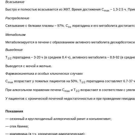
Всасывание
Быстро и полностью всасывается из ЖКТ. Время достижения C
– 1.3-2.5 ч. Пр
max
Распределение
Связывание с белками плазмы – 97%. C
лоратадина и его метаболита достигаетс
ss
Метаболизм
Метаболизируется в печени с образованием активного метаболита дескарбоэтокс
Выведение
Т
лоратадина – 3-20 ч (в среднем 8.4 ч), активного метаболита – 8.8-92 (в средне
1/2
Выводится с мочой и желчью.
Фармакокинетика в особых клинических случаях
C
возрастает у пожилых пациентов на 50%, Т
лоратадина составляет 6.7-37 ч 
max
1/2
При алкогольном поражении печени C
и Т
возрастают в соответствии с увел
max
1/2
У пациентов с хронической почечной недостаточностью и при проведении гемодиа
Показания
— сезонный и круглогодичный аллергический ринит и конъюнктивит;
— отек Квинке;
— крапивница (в т.ч. хроническая идиопатическая);