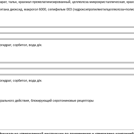
арат, тальк, крахмал прежелатинизированный, целлюлоза микрокристаллическая, крахм
титана диоксид, макрогол 6000, сепифильм 003 (гидроксипропилметилцеллюлоза+полио
гидрат, сорбитол, вода д/и.
гидрат, сорбитол, вода д/и.
трального действия, блокирующий серотониновые рецепторы
фициально утвержденной инструкции по применению и утверждено компанией-