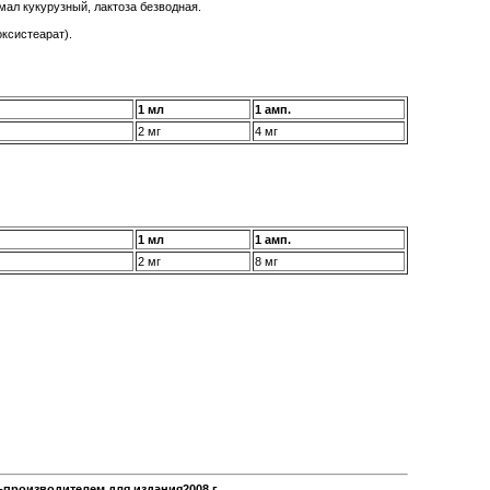
ал кукурузный, лактоза безводная.
ксистеарат).
1 мл
1 амп.
2 мг
4 мг
1 мл
1 амп.
2 мг
8 мг
производителем для издания2008 г.