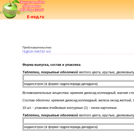
Представительство:
ГЕДЕОН РИХТЕР А/О
Форма выпуска, состав и упаковка
Таблетки, покрытые оболочкой
желтого цвета, круглые, двояковыпук
ондансетрон (в форме гидрохлорида дигидрата)
Вспомогательные вещества:
кремния диоксид коллоидный, магния сте
Состав оболочки:
кремния диоксид коллоидный, железа оксид желтый, 
10 шт. - упаковки ячейковые контурные (1) - пачки картонные.
Таблетки, покрытые оболочкой
желтого цвета, круглые, двояковыпук
ондансетрон (в форме гидрохлорида дигидрата)