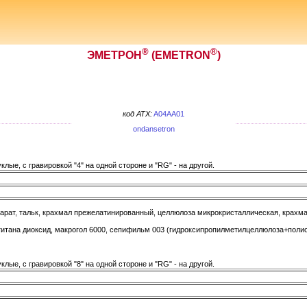
®
®
ЭМЕТРОН
(EMETRON
)
код ATX:
A04AA01
ondansetron
лые, с гравировкой "4" на одной стороне и "RG" - на другой.
арат, тальк, крахмал прежелатинированный, целлюлоза микрокристаллическая, крахма
титана диоксид, макрогол 6000, сепифильм 003 (гидроксипропилметилцеллюлоза+полио
лые, с гравировкой "8" на одной стороне и "RG" - на другой.