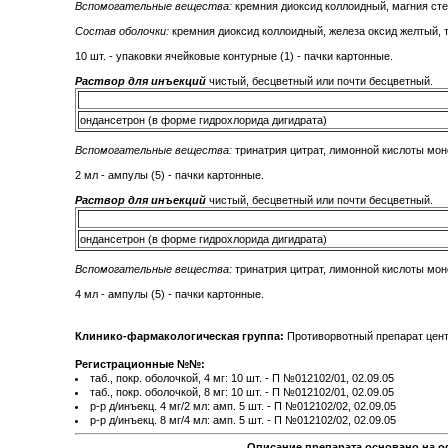
Вспомогательные вещества:
кремния диоксид коллоидный, магния сте
Состав оболочки:
кремния диоксид коллоидный, железа оксид желтый, 
10 шт. - упаковки ячейковые контурные (1) - пачки картонные.
Раствор для инъекций
чистый, бесцветный или почти бесцветный.
ондансетрон (в форме гидрохлорида дигидрата)
Вспомогательные вещества:
тринатрия цитрат, лимонной кислоты моно
2 мл - ампулы (5) - пачки картонные.
Раствор для инъекций
чистый, бесцветный или почти бесцветный.
ондансетрон (в форме гидрохлорида дигидрата)
Вспомогательные вещества:
тринатрия цитрат, лимонной кислоты моно
4 мл - ампулы (5) - пачки картонные.
Клинико-фармакологическая группа:
Противорвотный препарат цен
Регистрационные №№:
таб., покр. оболочкой, 4 мг: 10 шт. - П №012102/01, 02.09.05
таб., покр. оболочкой, 8 мг: 10 шт. - П №012102/01, 02.09.05
р-р д/инъекц. 4 мг/2 мл: амп. 5 шт. - П №012102/02, 02.09.05
р-р д/инъекц. 8 мг/4 мл: амп. 5 шт. - П №012102/02, 02.09.05
Описание препарата основано на о