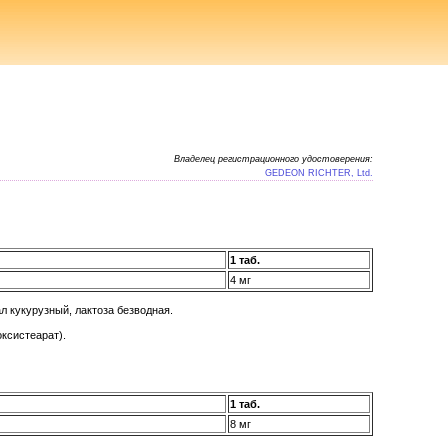
Владелец регистрационного удостоверения:
GEDEON RICHTER, Ltd.
1 таб.
4 мг
л кукурузный, лактоза безводная.
ксистеарат).
1 таб.
8 мг