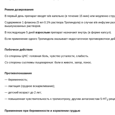
Режим дозирования
В первый день препарат вводят в/в капельно (в течение 15 мин) или медленно стру
Содержимое 1 флакона (5 мл 0.1% раствора Тропиндола) в случае в/в инфузии раз
вышеуказанных растворов.
В последующие 5 дней
взрослым
препарат назначают внутрь (в форме капсул).
Если применение одного Тропиндола оказывает недостаточное противорвотное де
Побочное действие
Со стороны ЦНС:
головная боль, чувство усталости, слабость.
Со стороны системы пищеварения:
боли в животе, запор, понос.
Противопоказания
— беременность;
— лактация (грудное вскармливание);
— детский возраст до 2 лет;
— повышенная чувствительность к трописетрону, другим антагонистам 5-НТ
-рец
3
Применение при беременности и кормлении грудью