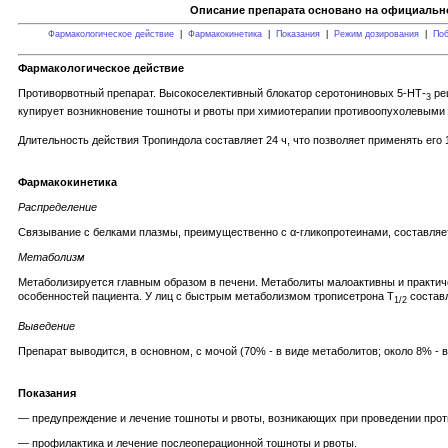
Описание препарата основано на официально
Фармакологическое действие
|
Фармакокинетика
|
Показания
|
Режим дозирования
|
Поб
Фармакологическое действие
Противорвотный препарат. Высокоселективный блокатор серотониновых 5-НТ-
ре
3
купирует возникновение тошноты и рвоты при химиотерапии противоопухолевыми 
Длительность действия Тропиндола составляет 24 ч, что позволяет применять его 1
Фармакокинетика
Распределение
Связывание с белками плазмы, преимущественно с α-гликопротеинами, составляе
Метаболизм
Метаболизируется главным образом в печени. Метаболиты малоактивны и практич
особенностей пациента. У лиц с быстрым метаболизмом трописетрона T
составл
1/2
Выведение
Препарат выводится, в основном, с мочой (70% - в виде метаболитов; около 8% -
Показания
— предупреждение и лечение тошноты и рвоты, возникающих при проведении прот
— профилактика и лечение послеоперационной тошноты и рвоты.