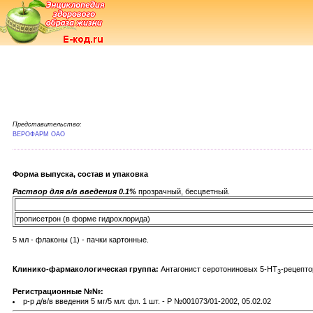
Представительство:
ВЕРОФАРМ ОАО
Форма выпуска, состав и упаковка
Раствор для в/в введения 0.1%
прозрачный, бесцветный.
трописетрон (в форме гидрохлорида)
5 мл - флаконы (1) - пачки картонные.
Клинико-фармакологическая группа:
Антагонист серотониновых 5-HT
-рецепто
3
Регистрационные №№:
р-р д/в/в введения 5 мг/5 мл: фл. 1 шт. - Р №001073/01-2002, 05.02.02