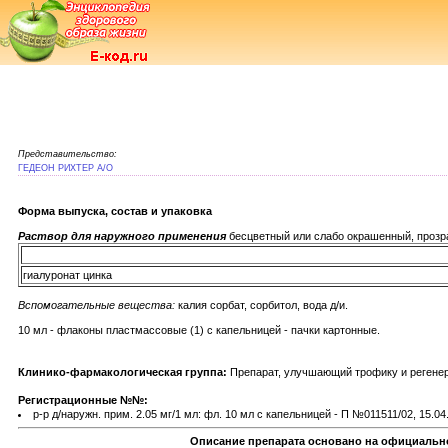
Представительство:
ГЕДЕОН РИХТЕР А/О
Форма выпуска, состав и упаковка
Раствор для наружного применения
бесцветный или слабо окрашенный, прозра
гиалуронат цинка
Вспомогательные вещества:
калия сорбат, сорбитол, вода д/и.
10 мл - флаконы пластмассовые (1) с капельницей - пачки картонные.
Клинико-фармакологическая группа:
Препарат, улучшающий трофику и регенер
Регистрационные №№:
р-р д/наружн. прим. 2.05 мг/1 мл: фл. 10 мл с капельницей - П №011511/02, 15.04
Описание препарата основано на официально