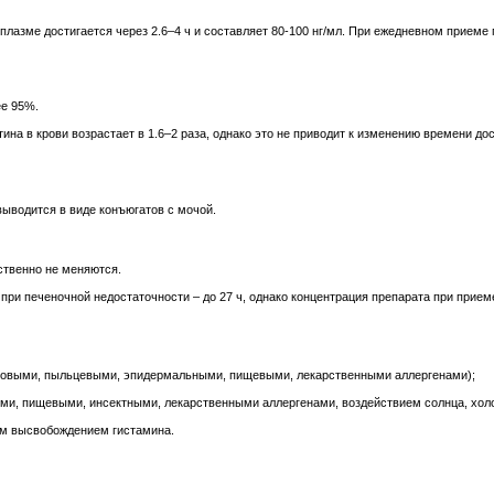
плазме достигается через 2.6–4 ч и составляет 80-100 нг/мл. При ежедневном приеме 
ее 95%.
на в крови возрастает в 1.6–2 раза, однако это не приводит к изменению времени до
выводится в виде конъюгатов с мочой.
ственно не меняются.
а при печеночной недостаточности – до 27 ч, однако концентрация препарата при прие
ытовыми, пыльцевыми, эпидермальными, пищевыми, лекарственными аллергенами);
ми, пищевыми, инсектными, лекарственными аллергенами, воздействием солнца, холо
ым высвобождением гистамина.