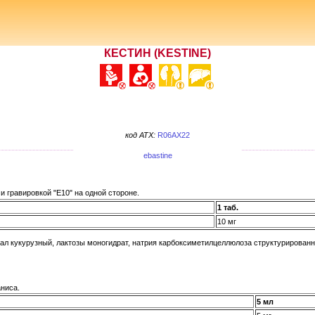
КЕСТИН (KESTINE)
код ATX:
R06AX22
ebastine
 и гравировкой "Е10" на одной стороне.
1 таб.
10 мг
л кукурузный, лактозы моногидрат, натрия карбоксиметилцеллюлоза структурированна
аниса.
5 мл