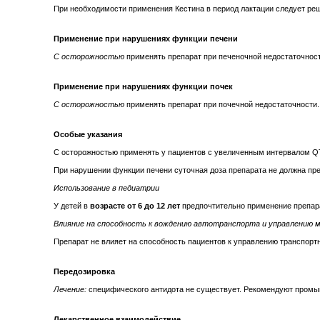
При необходимости применения Кестина в период лактации следует реш
Применение при нарушениях функции печени
С осторожностью
применять препарат при печеночной недостаточност
Применение при нарушениях функции почек
С осторожностью
применять препарат при почечной недостаточности.
Особые указания
С осторожностью применять у пациентов с увеличенным интервалом QT
При нарушении функции печени суточная доза препарата не должна пре
Использование в педиатрии
У детей в
возрасте от 6 до 12 лет
предпочтительно применение препар
Влияние на способность к вождению автотранспорта и управлению 
Препарат не влияет на способность пациентов к управлению транспор
Передозировка
Лечение:
специфического антидота не существует. Рекомендуют промы
Лекарственное взаимодействие