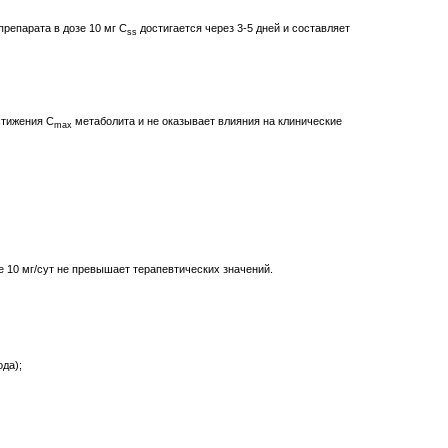
препарата в дозе 10 мг C
достигается через 3-5 дней и составляет
ss
стижения C
метаболита и не оказывает влияния на клинические
max
ме 10 мг/сут не превышает терапевтических значений.
да);