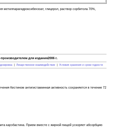
ия метилпарагидроксибензоат, глицерол, раствор сорбитола 70%,
производителем для издания2006 г.
дозировка
|
Лекарственное взаимодействие
|
Условия хранения и сроки годности
лечения Кестином антигистаминная активность сохраняется в течение 72
лита карэбастина. Прием вместе с жирной пищей ускоряет абсорбцию