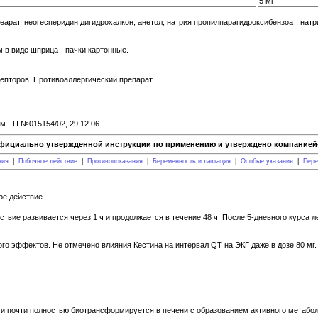
5 мг
арат, неогесперидин дигидрохалкон, анетол, натрия пропилпарагидроксибензоат, натр
 в виде шприца - пачки картонные.
цепторов. Противоаллергический препарат
м - П №015154/02, 29.12.06
фициально утвержденной инструкции по применению и утверждено компанией-
ния
|
Побочное действие
|
Противопоказания
|
Беременность и лактация
|
Особые указания
|
Пере
ое действие.
вие развивается через 1 ч и продолжается в течение 48 ч. После 5-дневного курса 
го эффектов. Не отмечено влияния Кестина на интервал QT на ЭКГ даже в дозе 80 мг.
 и почти полностью биотрансформируется в печени с образованием активного метабо