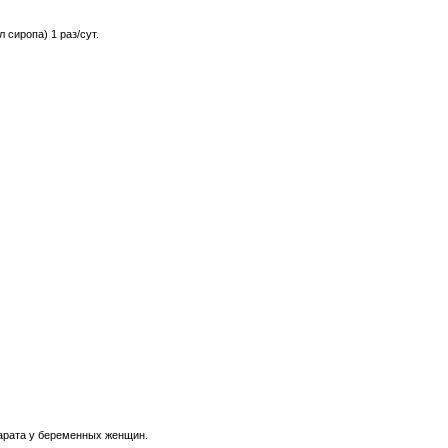
л сиропа) 1 раз/сут.
арата у беременных женщин.