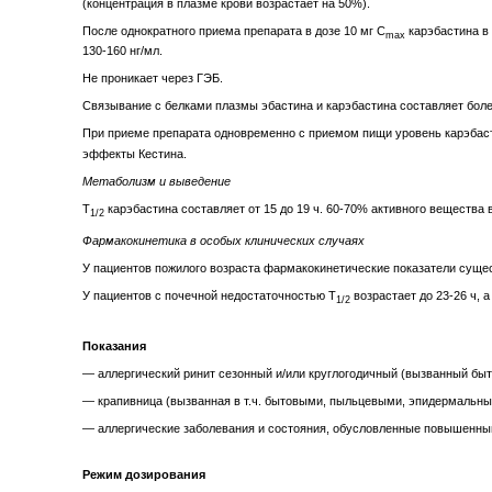
(концентрация в плазме крови возрастает на 50%).
После однократного приема препарата в дозе 10 мг C
карэбастина в 
max
130-160 нг/мл.
Не проникает через ГЭБ.
Связывание с белками плазмы эбастина и карэбастина составляет бол
При приеме препарата одновременно с приемом пищи уровень карэбасти
эффекты Кестина.
Метаболизм и выведение
Т
карэбастина составляет от 15 до 19 ч. 60-70% активного вещества 
1/2
Фармакокинетика в особых клинических случаях
У пациентов пожилого возраста фармакокинетические показатели суще
У пациентов с почечной недостаточностью Т
возрастает до 23-26 ч, 
1/2
Показания
— аллергический ринит сезонный и/или круглогодичный (вызванный б
— крапивница (вызванная в т.ч. бытовыми, пыльцевыми, эпидермальны
— аллергические заболевания и состояния, обусловленные повышенн
Режим дозирования