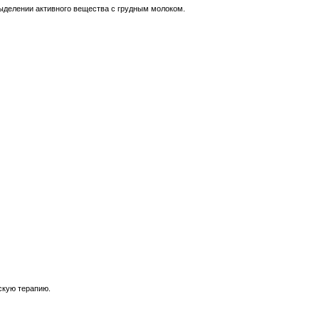
выделении активного вещества с грудным молоком.
скую терапию.