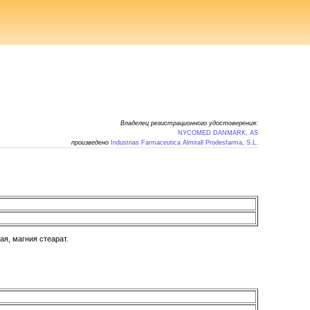
Владелец регистрационного удостоверения:
NYCOMED DANMARK, AS
произведено
Industrias Farmaceutica Almirall Prodesfarma, S.L.
я, магния стеарат.