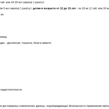
таб. или 10-20 мл сиропа) 1 раз/сут.
ли 5 мл сиропа) 1 раз/сут;
детям в возрасте от 12 до 15 лет
- по 10 мг (1 таб. или 10 м
 мг.
нница.
дко - диспепсия, тошнота, боли в животе.
 недостаточности.
вия достоверных клинических данных, подтверждающих безопасность применения преп