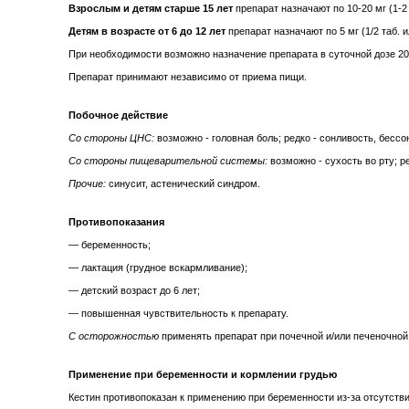
Взрослым и детям старше 15 лет
препарат назначают по 10-20 мг (1-2 
Детям в возрасте от 6 до 12 лет
препарат назначают по 5 мг (1/2 таб. и
При необходимости возможно назначение препарата в суточной дозе 20
Препарат принимают независимо от приема пищи.
Побочное действие
Со стороны ЦНС:
возможно - головная боль; редко - сонливость, бессо
Со стороны пищеварительной системы:
возможно - сухость во рту; ре
Прочие:
синусит, астенический синдром.
Противопоказания
— беременность;
— лактация (грудное вскармливание);
— детский возраст до 6 лет;
— повышенная чувствительность к препарату.
С осторожностью
применять препарат при почечной и/или печеночной
Применение при беременности и кормлении грудью
Кестин противопоказан к применению при беременности из-за отсутст