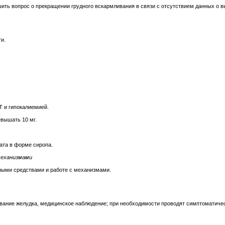
ить вопрос о прекращении грудного вскармливания в связи с отсутствием данных о 
и.
 и гипокалиемией.
вышать 10 мг.
ата в форме сиропа.
механизмами
тными средствами и работе с механизмами.
вание желудка, медицинское наблюдение; при необходимости проводят симптоматиче