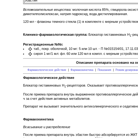
эбастин
Вспомогательные вещества:
молочная кислота 85%, глицерола оксисте
диметилполисилоксан, натрия гидроксид, вода дистиллированная.
120 мл - флаконы темного стекла (1) в комплекте с мерным устройством
Клинико-фармакологическая группа:
Блокатор гистаминовых Н
-ре
1
Регистрационные №№:
таб., покр. оболочкой, 10 мг: 5 или 10 шт. - П №015154/01, 17.11.03
сироп 1 мг/1 мл: фл. 60 или 120 мл в компл. с мерным устройство
Описание препарата основано на о
Фармакологическое действие
|
Фармакокинетика
|
Показания
|
Режим дозирова
Фармакологическое действие
Блокатор гистаминовых H
-рецепторов. Оказывает противоаллергическ
1
После приема препарата внутрь выраженное противоаллергическое дейст
ч за счет действия активных метаболитов.
Препарат не вызывает значительного антихолинергического и седативно
Фармакокинетика
Всасывание и распределение
После приема препарата внутрь эбастин быстро абсорбируется из ЖКТ