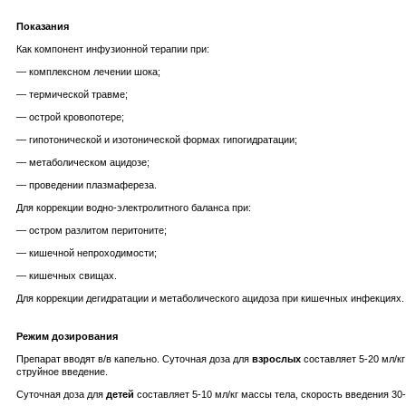
Показания
Как компонент инфузионной терапии при:
— комплексном лечении шока;
— термической травме;
— острой кровопотере;
— гипотонической и изотонической формах гипогидратации;
— метаболическом ацидозе;
— проведении плазмафереза.
Для коррекции водно-электролитного баланса при:
— остром разлитом перитоните;
— кишечной непроходимости;
— кишечных свищах.
Для коррекции дегидратации и метаболического ацидоза при кишечных инфекциях.
Режим дозирования
Препарат вводят в/в капельно. Суточная доза для
взрослых
составляет 5-20 мл/кг
струйное введение.
Суточная доза для
детей
составляет 5-10 мл/кг массы тела, скорость введения 30-