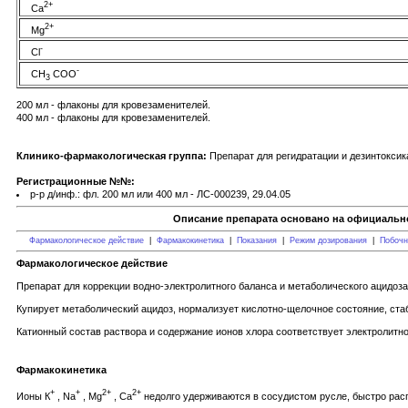
2+
Ca
2+
Mg
-
Cl
-
CH
COO
3
200 мл - флаконы для кровезаменителей.
400 мл - флаконы для кровезаменителей.
Клинико-фармакологическая группа:
Препарат для регидратации и дезинтокси
Регистрационные №№:
р-р д/инф.: фл. 200 мл или 400 мл - ЛС-000239, 29.04.05
Описание препарата основано на официально
Фармакологическое действие
|
Фармакокинетика
|
Показания
|
Режим дозирования
|
Побочн
Фармакологическое действие
Препарат для коррекции водно-электролитного баланса и метаболического ацидоза
Купирует метаболический ацидоз, нормализует кислотно-щелочное состояние, ста
Катионный состав раствора и содержание ионов хлора соответствует электролитн
Фармакокинетика
+
+
2+
2+
Ионы К
, Na
, Mg
, Ca
недолго удерживаются в сосудистом русле, быстро расп