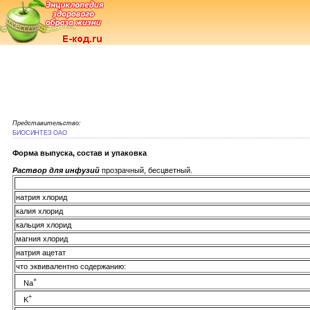
Представительство:
БИОСИНТЕЗ ОАО
Форма выпуска, состав и упаковка
Раствор для инфузий
прозрачный, бесцветный.
натрия хлорид
калия хлорид
кальция хлорид
магния хлорид
натрия ацетат
что эквивалентно содержанию:
+
Na
+
K