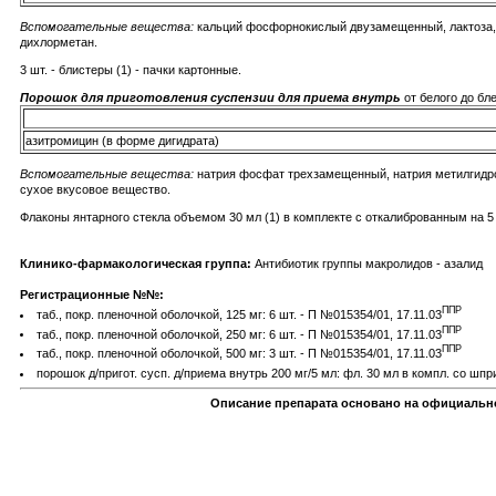
Вспомогательные вещества:
кальций фосфорнокислый двузамещенный, лактоза, к
дихлорметан.
3 шт. - блистеры (1) - пачки картонные.
Порошок для приготовления суспензии для приема внутрь
от белого до бл
азитромицин (в форме дигидрата)
Вспомогательные вещества:
натрия фосфат трехзамещенный, натрия метилгидрок
сухое вкусовое вещество.
Флаконы янтарного стекла объемом 30 мл (1) в комплекте с откалиброванным на 5 
Клинико-фармакологическая группа:
Антибиотик группы макролидов - азалид
Регистрационные №№:
ППР
таб., покр. пленочной оболочкой, 125 мг: 6 шт. - П №015354/01, 17.11.03
ППР
таб., покр. пленочной оболочкой, 250 мг: 6 шт. - П №015354/01, 17.11.03
ППР
таб., покр. пленочной оболочкой, 500 мг: 3 шт. - П №015354/01, 17.11.03
порошок д/пригот. сусп. д/приема внутрь 200 мг/5 мл: фл. 30 мл в компл. со шп
Описание препарата основано на официально