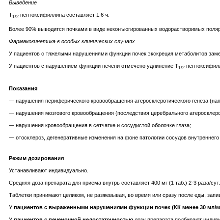
Выведение
T
пентоксифиллина составляет 1.6 ч.
1/2
Более 90% выводится почками в виде неконъюгированных водорастворимых поля
Фармакокинетика в особых клинических случаях
У пациентов с тяжелыми нарушениями функции почек экскреция метаболитов зам
У пациентов с нарушением функции печени отмечено удлинение T
пентоксифилл
1/2
Показания
— нарушения периферического кровообращения атеросклеротического генеза (напр
— нарушения мозгового кровообращения (последствия церебрального атеросклероз
— нарушения кровообращения в сетчатке и сосудистой оболочке глаза;
— отосклероз, дегенеративные изменения на фоне патологии сосудов внутреннего 
Режим дозирования
Устанавливают индивидуально.
Средняя доза препарата для приема внутрь составляет 400 мг (1 таб.) 2-3 раза/сут.
Таблетки принимают целиком, не разжевывая, во время или сразу после еды, зап
У
пациентов с выраженными нарушениями функции почек (КК менее 30 мл/м
У
пациентов с печеночной недостаточностью
дозу препарата подбирают индив