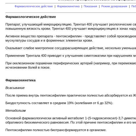
Фармакологическое действие
|
Фармакокинетика
|
Показания
|
Режим дозирования
|
Поб
Фармакологическое действие
Препарат, улучшающий микроциркуляцию. Трентал 400 улучшает реологические св
повышенную вязкость крови. Трентал 400 улучшает микроциркуляцию в зонах нар
Активное вещество препарата - пентоксифиллин - представляет собой производн
мускулатуры сосудов и в форменных элементах крови.
Оказывает слабое миотропное сосудорасширяющее действие, несколько уменьша
Применение Трентала 400 приводит к улучшению симптоматики при нарушениях м
При окклюзионном поражении периферических артерий (например, при перемежающ
исчезновении болей в покое.
Фармакокинетика
Всасывание
После приема внутрь пентоксифиллин практически полностью абсорбируется из Ж
Биодоступность составляет в среднем 19% (колебания от 6 до 32%).
Метаболизм
Основной фармакологически активный метаболит 1-(5-гидроксигексил)-3,7-димети
обратимого биохимического равновесия. По этой причине пентоксифиллин и его ме
Пентоксифиллин полностью биотрансформируется в организме.