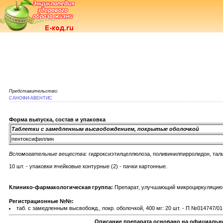
Представительство:
САНОФИ-АВЕНТИС
Форма выпуска, состав и упаковка
Таблетки с замедленным высвобождением, покрытые оболочкой
пентоксифиллин
Вспомогательные вещества:
гидроксиэтилцеллюлоза, поливинилпирролидон, тальк
10 шт. - упаковки ячейковые контурные (2) - пачки картонные.
Клинико-фармакологическая группа:
Препарат, улучшающий микроциркуляцию.
Регистрационные №№:
таб. с замедленным высвобожд., покр. оболочкой, 400 мг: 20 шт. - П №014747/01
Описание препарата основано на официально