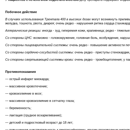
Побочное действие
В случаях использования Трентала 400 в высоких дозах
могут возникнуть приливы
желудка, тошнота, рвота, диарея; очень редко - нарушения ритма сердца (тахикард
Аллергические реакции:
иногда - зуд, гиперемия кожи, крапивница; редко - тяжел
Со стороны ЦНС:
возможно - головокружение, головная боль, возбуждение, наруше
Со стороны пищеварительной системы:
очень редко - повышение активности пе
Со стороны сердечно-сосудистой системы:
очень редко - приступы стенокардии,
Со стороны свертывающей системы крови:
очень редко - тромбоцитопения; у па
Противопоказания
— острый инфаркт миокарда;
— массивное кровотечение;
— кровоизлияние в мозг;
— массивное кровоизлияние в сетчатку глаза;
— беременность;
— лактация (грудное вскармливание);
— детский и подростковый возраст до 18 лет;
— повышенная чувствительность к пентоксифиллину, другим производным метилкс