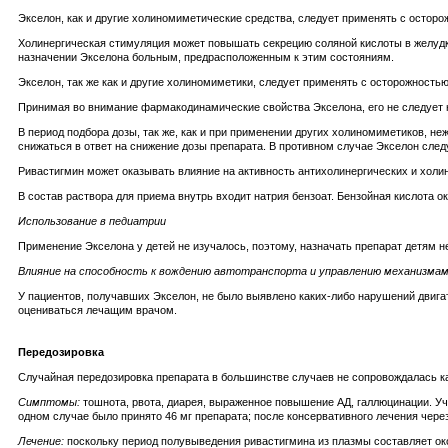
Экселон, как и другие холиномиметические средства, следует применять с остор
Холинергическая стимуляция может повышать секрецию соляной кислоты в желудк
назначении Экселона больным, предрасположенным к этим состояниям.
Экселон, так же как и другие холиномиметики, следует применять с осторожност
Принимая во внимание фармакодинамические свойства Экселона, его не следует
В период подбора дозы, так же, как и при применении других холиномиметиков, 
снижаться в ответ на снижение дозы препарата. В противном случае Экселон след
Ривастигмин может оказывать влияние на активность антихолинергических и холи
В состав раствора для приема внутрь входит натрия бензоат. Бензойная кислота о
Использование в педиатрии
Применение Экселона у детей не изучалось, поэтому, назначать препарат детям н
Влияние на способность к вождению автотранспорта и управлению механизма
У пациентов, получавших Экселон, не было выявлено каких-либо нарушений двиг
оцениваться лечащим врачом.
Передозировка
Случайная передозировка препарата в большинстве случаев не сопровождалась к
Симптомы:
тошнота, рвота, диарея, выраженное повышение АД, галлюцинации. Уч
одном случае было принято 46 мг препарата; после консервативного лечения чере
Лечение:
поскольку период полувыведения ривастигмина из плазмы составляет око