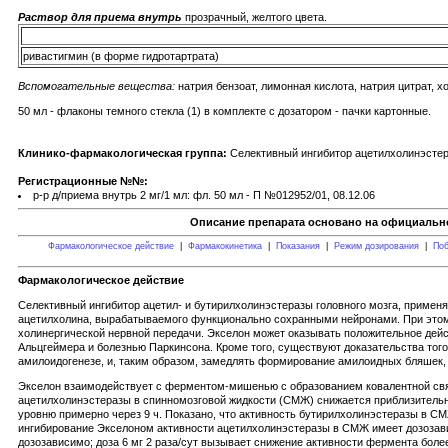
Раствор для приема внутрь
прозрачный, желтого цвета.
ривастигмин (в форме гидротартрата)
Вспомогательные вещества:
натрия бензоат, лимонная кислота, натрия цитрат, 
50 мл - флаконы темного стекла (1) в комплекте с дозатором - пачки картонные.
Клинико-фармакологическая группа:
Селективный ингибитор ацетилхолинэстер
Регистрационные №№:
р-р д/приема внутрь 2 мг/1 мл: фл. 50 мл - П №012952/01, 08.12.06
Описание препарата основано на официально
Фармакологическое действие
|
Фармакокинетика
|
Показания
|
Режим дозирования
|
Поб
Фармакологическое действие
Селективный ингибитор ацетил- и бутирилхолинэстеразы головного мозга, примен
ацетилхолина, вырабатываемого функционально сохранными нейронами. При этом р
холинергической нервной передачи. Экселон может оказывать положительное дейс
Альцгеймера и болезнью Паркинсона. Кроме того, существуют доказательства тог
амилоидогенезе, и, таким образом, замедлять формирование амилоидных бляшек,
Экселон взаимодействует с ферментом-мишенью с образованием ковалентной связи
ацетилхолинэстеразы в спинномозговой жидкости (СМЖ) снижается приблизительн
уровню примерно через 9 ч. Показано, что активность бутирилхолинэстеразы в С
ингибирование Экселоном активности ацетилхолинэстеразы в СМЖ имеет дозозавис
дозозависимо; доза 6 мг 2 раза/сут вызывает снижение активности фермента бол