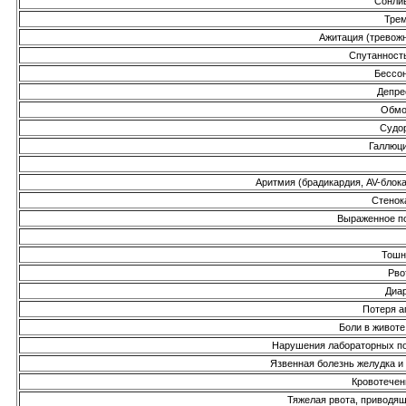
Сонли
Тре
Ажитация (тревож
Спутанност
Бессо
Депре
Обмо
Судо
Галлюц
Аритмия (брадикардия, AV-блок
Стенок
Выраженное п
Тошн
Рво
Диа
Потеря а
Боли в животе
Нарушения лабораторных по
Язвенная болезнь желудка и
Кровотечен
Тяжелая рвота, приводя