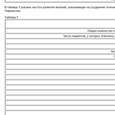
В таблице 3 указана частота развития явлений, указывающих на ухудшение течен
Паркинсона.
Таблица 3
Общее количество п
Число пациентов, у которых отмечены
Бо