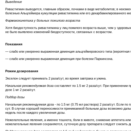
Выведение
Ривастигмин выводится, главным образом, почками в виде метаболитов; в неизме
болезнью Альцгеймера кумуляции ривастигмина или его декарбамилированного ме
Фармакокинетика у больных пожилого возраста
Хотя биодоступность ривастигмина у лиц пожилого возраста выше, чем у здоровых
не было выявлено изменений биодоступности, связанных с возрастом.
Показания
— слабо или умеренно выраженная деменция альцгеймеровского типа (вероятная 
— слабо или умеренно выраженная деменция при болезни Паркинсона.
Режим дозирования
Экселон следует принимать 2 раза/сут, во время завтрака и ужина.
Начальная рекомендуемая доза
составляет по 1.5 мг 2 раза/сут. При применении
дозе 1 мг 2 раза/сут.
Подбор дозы
Начальная рекомендуемая доза - по 1.5 мг (0.75 мл раствора) 2 раза/сут. Если п
сут. В случае хорошей переносимости принимаемой больным дозы возможно дальнейш
недель после каждого увеличения дозы.
Нежелательные явления, а именно тошнота, боли в животе, снижение аппетита ил
нежелательные явления сохраняются, суточную дозу препарата следует снизить