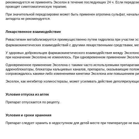
рекомендуется не применять Экселон в течение последующих 24 ч. Если передоз
проводят симптоматическую терапию.
При значительной передозировке может быть применен атропина сульфат, начальна
антидота не рекомендуется.
Лекарственное взаимодействие
Ривастигмин метаболизируется преимущественно путем гидролиза при участии эс
фармакокинетических взаимодействий с другими лекарственными средствами, ме
У здоровых добровольцев фармакокинетического взаимодействия между Экселоно
при назначении Экселона не изменялось. При одновременном применении Экселон
Одновременное применение Экселона с такими часто используемыми препаратами, 
адреноблокаторы, блокаторы кальциевых каналов, препараты, оказывающие положи
сопровождалось какими-либо изменениями кинетики Экселона или повышением ри
Экселон, как ингибитор холинэстеразы, может усиливать действие деполяризующи
Условия отпуска из аптек
Препарат отпускается по рецепту.
Условия и сроки хранения
Препарат следует хранить в недоступном для детей месте при температуре не выше