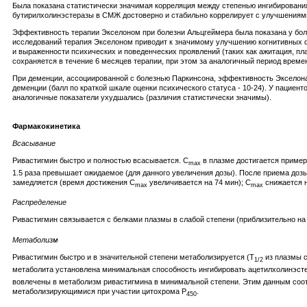
Была показана статистически значимая корреляция между степенью ингибировани
бутирилхолинэстеразы в СМЖ достоверно и стабильно коррелирует с улучшениями
Эффективность терапии Экселоном при болезни Альцгеймера была показана у боль
исследований терапия Экселоном приводит к значимому улучшению когнитивных фу
и выраженности психических и поведенческих проявлений (таких как ажитация, пл
сохраняется в течение 6 месяцев терапии, при этом за аналогичный период врем
При деменции, ассоциированной с болезнью Паркинсона, эффективность Экселона
деменции (балл по краткой шкале оценки психического статуса - 10-24). У пациен
аналогичные показатели ухудшались (различия статистически значимы).
Фармакокинетика
Всасывание
Ривастигмин быстро и полностью всасывается. C
в плазме достигается пример
max
1.5 раза превышает ожидаемое (для данного увеличения дозы). После приема доз
замедляется (время достижения C
увеличивается на 74 мин); C
снижается н
max
max
Распределение
Ривастигмин связывается с белками плазмы в слабой степени (приблизительно на
Метаболизм
Ривастигмин быстро и в значительной степени метаболизируется (T
из плазмы с
1/2
метаболита установлена минимальная способность ингибировать ацетилхолинэстер
вовлечены в метаболизм ривастигмина в минимальной степени. Этим данным соот
метаболизирующимися при участии цитохрома Р
.
450