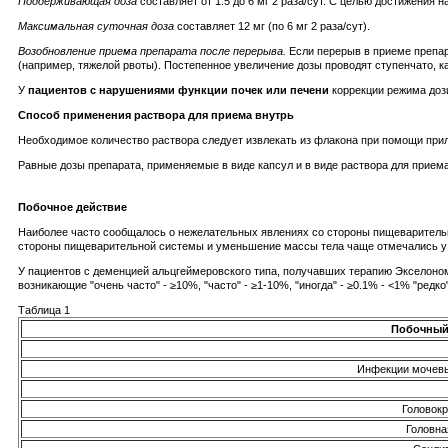
Поддерживающая доза
составляет от 1.5 до 6 мг 2 раза/сут. С целью достижени
Максимальная суточная доза
составляет 12 мг (по 6 мг 2 раза/сут).
Возобновление приема препарата после перерыва.
Если перерыв в приеме препар
(например, тяжелой рвоты). Постепенное увеличение дозы проводят ступенчато, к
У
пациентов с нарушениями функции почек или печени
коррекции режима дози
Способ применения раствора для приема внутрь
Необходимое количество раствора следует извлекать из флакона при помощи прил
Равные дозы препарата, применяемые в виде капсул и в виде раствора для прие
Побочное действие
Наиболее часто сообщалось о нежелательных явлениях со стороны пищеварительн
стороны пищеварительной системы и уменьшение массы тела чаще отмечались у
У пациентов с деменцией альцгеймеровского типа, получавших терапию Экселоно
возникающие "очень часто" - ≥10%, "часто" - ≥1-10%, "иногда" - ≥0.1% - <1% "редк
Таблица 1
Побочный
Инфекции мочев
Головок
Головна