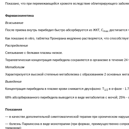
Показано, что при перемежающейся хромоте вследствие облитерирующего заболев
Фармакокинетика
Всасывание
После приема внутрь пирибедил быстро абсорбируется из ЖКТ, C
достигается ч
max
Как показано in vitro, таблетка Пронорана медленно растворяется, что способству
Распределение
Связывание с белками плазмы низкое.
Терапевтическая концентрация пирибедила сохраняется в организме в течение 24 ч
Метаболизм
Характеризуется высокой степенью метаболизма с образованием 2 основных метаб
Выведение
Концентрация пирибедила в плазме крови снижается двухфазно: T
в α-фазе - 1.7 
1/2
68% абсорбированного пирибедила выводится в виде метаболитов с мочой; 25% - с
Показания
— в качестве дополнительной симптоматической терапии при хроническом нарушен
— болезнь Паркинсона в виде монотерапии (при формах, преимущественно сопро
тремором);