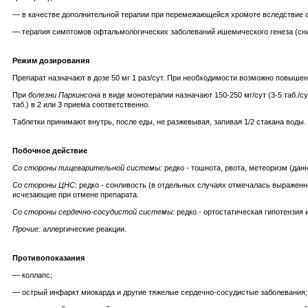
— в качестве дополнительной терапии при перемежающейся хромоте вследствие об
— терапия симптомов офтальмологических заболеваний ишемического генеза (сниж
Режим дозирования
Препарат назначают в дозе 50 мг 1 раз/сут. При необходимости возможно повышение 
При
болезни Паркинсона
в виде монотерапии назначают 150-250 мг/сут (3-5 таб./с
таб.) в 2 или 3 приема соответственно.
Таблетки принимают внутрь, после еды, не разжевывая, запивая 1/2 стакана воды.
Побочное действие
Со стороны пищеварительной системы:
редко - тошнота, рвота, метеоризм (да
Со стороны ЦНС:
редко - сонливость (в отдельных случаях отмечалась выраженна
исчезающие при отмене препарата.
Со стороны сердечно-сосудистой системы:
редко - ортостатическая гипотензия 
Прочие:
аллергические реакции.
Противопоказания
— коллапс;
— острый инфаркт миокарда и другие тяжелые сердечно-сосудистые заболевания;