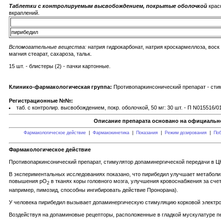
Таблетки с контролируемым высвобождением, покрытые оболочкой
крас
вкраплений.
пирибедил
Вспомогательные вещества:
натрия гидрокарбонат, натрия кроскармеллоза, воск
магния стеарат, сахароза, тальк.
15 шт. - блистеры (2) - пачки картонные.
Клинико-фармакологическая группа:
Противопаркинсонический препарат - ст
Регистрационные №№:
таб. с контролир. высвобождением, покр. оболочкой, 50 мг: 30 шт. - П N015516/01
Описание препарата основано на официально
Фармакологическое действие
|
Фармакокинетика
|
Показания
|
Режим дозирования
|
Поб
Фармакологическое действие
Противопаркинсонический препарат, стимулятор допаминергической передачи в Ц
В экспериментальных исследованиях показано, что пирибедил улучшает метаболиз
повышения pO
в тканях коры головного мозга, улучшения кровоснабжения за сче
2
например, пимозид, способны ингибировать действие Пронорана).
У человека пирибедил вызывает допаминергическую стимуляцию корковой электрол
Воздействуя на допаминовые рецепторы, расположенные в гладкой мускулатуре п