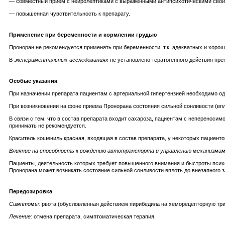
— совместный прием с нейролептиками с выраженными антипсихотическими свойс
— повышенная чувствительность к препарату.
Применение при беременности и кормлении грудью
Проноран не рекомендуется применять при беременности, т.к. адекватных и хоро
В
экспериментальных исследованиях
не установлено тератогенного действия пре
Особые указания
При назначении препарата пациентам с артериальной гипертензией необходимо о
При возникновении на фоне приема Пронорана состояния сильной сонливости (впл
В связи с тем, что в состав препарата входит сахароза, пациентам с неперенос
принимать не рекомендуется.
Краситель кошениль красная, входящая в состав препарата, у некоторых пациенто
Влияние на способность к вождению автотранспорта и управлению механизма
Пациенты, деятельность которых требует повышенного внимания и быстроты психо
Пронорана может возникать состояние сильной сонливости вплоть до внезапного 
Передозировка
Симптомы:
рвота (обусловленная действием пирибедила на хеморецепторную триг
Лечение:
отмена препарата, симптоматическая терапия.