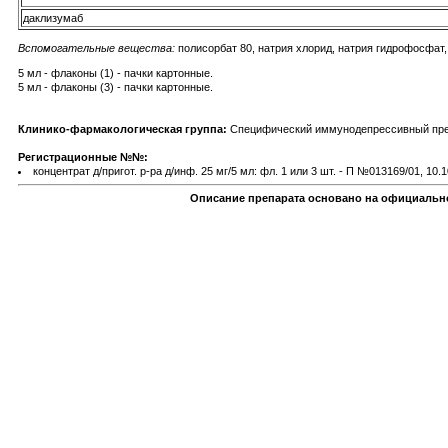
даклизумаб
Вспомогательные вещества:
полисорбат 80, натрия хлорид, натрия гидрофосфат,
5 мл - флаконы (1) - пачки картонные.
5 мл - флаконы (3) - пачки картонные.
Клинико-фармакологическая группа:
Специфический иммунодепрессивный преп
Регистрационные №№:
концентрат д/пригот. р-ра д/инф. 25 мг/5 мл: фл. 1 или 3 шт. - П №013169/01, 10.1
Описание препарата основано на официально