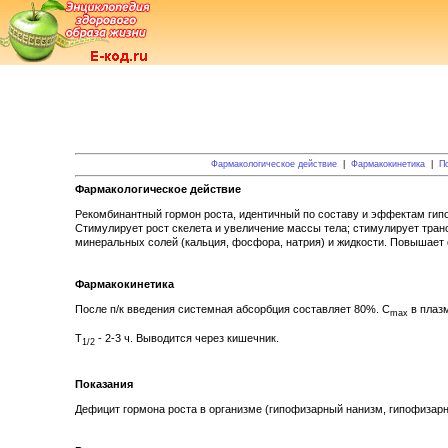
Фармакологическое действие
|
Фармакокинетика
|
П
Фармакологическое действие
Рекомбинантный гормон роста, идентичный по составу и эффектам гип
Стимулирует рост скелета и увеличение массы тела; стимулирует транс
минеральных солей (кальция, фосфора, натрия) и жидкости. Повышает 
Фармакокинетика
После п/к введения системная абсорбция составляет 80%. C
в плазм
max
T
- 2-3 ч. Выводится через кишечник.
1/2
Показания
Дефицит гормона роста в организме (гипофизарный нанизм, гипофизарн