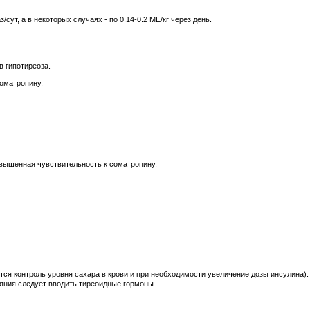
/сут, а в некоторых случаях - по 0.14-0.2 МЕ/кг через день.
 гипотиреоза.
соматропину.
овышенная чувствительность к соматропину.
тся контроль уровня сахара в крови и при необходимости увеличение дозы инсулина
яния следует вводить тиреоидные гормоны.