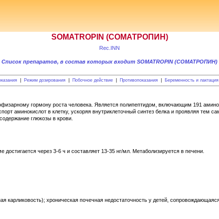
SOMATROPIN (СОМАТРОПИН)
Rec.INN
Список препаратов, в состав которых входит SOMATROPIN (СОМАТРОПИН)
оказания
|
Режим дозирования
|
Побочное действие
|
Противопоказания
|
Беременность и лактация
офизарному гормону роста человека. Является полипептидом, включающим 191 аминоки
порт аминокислот в клетку, ускоряя внутриклеточный синтез белка и проявляя тем с
содержание глюкозы в крови.
е достигается через 3-6 ч и составляет 13-35 нг/мл. Метаболизируется в печени.
ая карликовость); хроническая почечная недостаточность у детей, сопровождающаяся