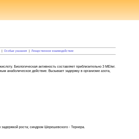
|
Особые указания
|
Лекарственное взаимодействие
слоту. Биологическая активность составляет приблизительно 3 МЕ/мг.
амым анаболическое действие. Вызывает задержку в организме азота,
 задержкой роста; синдром Шерешевского - Тернера.