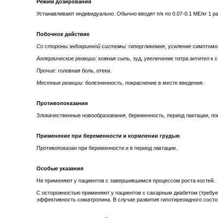
Режим дозирования
Устанавливают индивидуально. Обычно вводят п/к по 0.07-0.1 МЕ/кг 1 раз
Побочное действие
Со стороны эндокринной системы:
гипергликемия, усиление симптомов
Аллергические реакции:
кожная сыпь, зуд, увеличение титра антител к 
Прочие:
головная боль, отеки.
Местные реакции:
болезненность, покраснение в месте введения.
Противопоказания
Злокачественные новообразования, беременность, период лактации, п
Применение при беременности и кормлении грудью
Противопоказан при беременности и в период лактации.
Особые указания
Не применяют у пациентов с завершившимся процессом роста костей.
С осторожностью применяют у пациентов с сахарным диабетом (требуе
эффективность соматропина. В случае развития гипотиреоидного состо