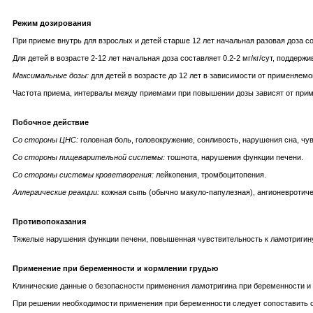
Режим дозирования
При приеме внутрь для взрослых и детей старше 12 лет начальная разовая доза сос
Для детей в возрасте 2-12 лет начальная доза составляет 0.2-2 мг/кг/сут, поддержив
Максимальные дозы:
для детей в возрасте до 12 лет в зависимости от применяемой
Частота приема, интервалы между приемами при повышении дозы зависят от прим
Побочное действие
Со стороны ЦНС:
головная боль, головокружение, сонливость, нарушения сна, чув
Со стороны пищеварительной системы:
тошнота, нарушения функции печени.
Со стороны системы кроветворения:
лейкопения, тромбоцитопения.
Аллергические реакции:
кожная сыпь (обычно макуло-папулезная), ангионевротич
Противопоказания
Тяжелые нарушения функции печени, повышенная чувствительность к ламотригин
Применение при беременности и кормлении грудью
Клинические данные о безопасности применения ламотригина при беременности и 
При решении необходимости применения при беременности следует сопоставить о