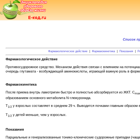
Список п
Фармакологическое действие
|
Фармакокинетика
|
Показания
|
Р
Фармакологическое действие
Противосудорожное средство. Механизм действия связан с влиянием на потенци
очередь глутамата - возбуждающей аминокислоты, играющей важную роль в форми
Фармакокинетика
После приема внутрь ламотригин быстро и полностью абсорбируется из ЖКТ. C
ma
образованием основного метаболита N-глюкуронида.
T
у взрослых составляет в среднем 29 ч. Выводится почками главным образом 
1/2
T
у детей меньше, чем у взрослых.
1/2
Показания
Парциальные и генерализованные тонико-клонические судорожные припадки (чаще