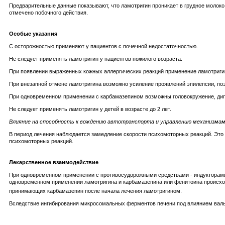
Предварительные данные показывают, что ламотригин проникает в грудное молоко 
отмечено побочного действия.
Особые указания
С осторожностью применяют у пациентов с почечной недостаточностью.
Не следует применять ламотригин у пациентов пожилого возраста.
При появлении выраженных кожных аллергических реакций применение ламотригин
При внезапной отмене ламотригина возможно усиление проявлений эпилепсии, поэ
При одновременном применении с карбамазепином возможны головокружение, дипло
Не следует применять ламотригин у детей в возрасте до 2 лет.
Влияние на способность к вождению автотранспорта и управлению механизма
В период лечения наблюдается замедление скорости психомоторных реакций. Эт
психомоторных реакций.
Лекарственное взаимодействие
При одновременном применении с противосудорожными средствами - индукторами 
одновременном применении ламотригина и карбамазепина или фенитоина происх
принимающих карбамазепин после начала лечения ламотригином.
Вследствие ингибирования микросомальных ферментов печени под влиянием валь