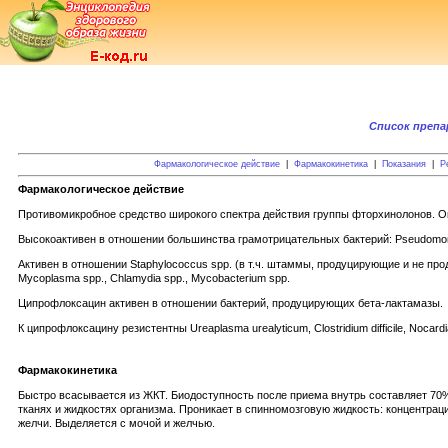
Список преп
Фармакологическое действие
|
Фармакокинетика
|
Показания
|
Р
Фармакологическое действие
Противомикробное средство широкого спектра действия группы фторхинолонов. Ок
Высокоактивен в отношении большинства грамотрицательных бактерий: Pseudomonas aerug
Активен в отношении Staphylococcus spp. (в т.ч. штаммы, продуцирующие и не про
Mycoplasma spp., Chlamydia spp., Mycobacterium spp.
Ципрофлоксацин активен в отношении бактерий, продуцирующих бета-лактамазы.
К ципрофлоксацину резистентны Ureaplasma urealyticum, Clostridium difficile, Nocar
Фармакокинетика
Быстро всасывается из ЖКТ. Биодоступность после приема внутрь составляет 70
тканях и жидкостях организма. Проникает в спинномозговую жидкость: концентра
желчи. Выделяется с мочой и желчью.