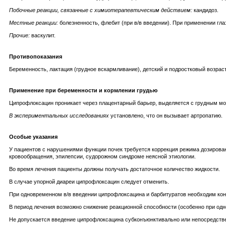
Побочные реакции, связанные с химиотерапевтическим действием:
кандидоз.
Местные реакции:
болезненность, флебит (при в/в введении). При применении гл
Прочие:
васкулит.
Противопоказания
Беременность, лактация (грудное вскармливание), детский и подростковый возрас
Применение при беременности и кормлении грудью
Ципрофлоксацин проникает через плацентарный барьер, выделяется с грудным мо
В экспериментальных исследованиях
установлено, что он вызывает артропатию.
Особые указания
У пациентов с нарушениями функции почек требуется коррекция режима дозирован
кровообращения, эпилепсии, судорожном синдроме неясной этиологии.
Во время лечения пациенты должны получать достаточное количество жидкости.
В случае упорной диареи ципрофлоксацин следует отменить.
При одновременном в/в введении ципрофлоксацина и барбитуратов необходим конт
В период лечения возможно снижение реакционной способности (особенно при од
Не допускается введение ципрофлоксацина субконъюнктивально или непосредстве