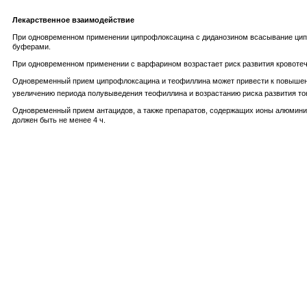
Лекарственное взаимодействие
При одновременном применении ципрофлоксацина с диданозином всасывание цип
буферами.
При одновременном применении с варфарином возрастает риск развития кровотеч
Одновременный прием ципрофлоксацина и теофиллина может привести к повышению
увеличению периода полувыведения теофиллина и возрастанию риска развития ток
Одновременный прием антацидов, а также препаратов, содержащих ионы алюминия
должен быть не менее 4 ч.