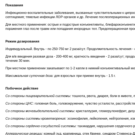
Показания
Инфекционно-воспалительные заболевания, вызванные чувствительными к ципрофло
септицемия; тяжелые инфекции ЛОР-органов и др. Лечение послеоперационных и
Для местного применения: острые и подострые конъюнктивиты, блефароконъюнкти
поражения глаз после травм или попадания инородных тел. Предоперационная пр
Режим дозирования
Индивидуальный. Внутрь - по 250-750 мг 2 раза/сут. Продолжительность лечения - о
Для в/в введения разовая доза - 200-400 мг, кратность введения - 2 раза/сут; про
течение 30 мин.
При местном применении закапывают по 1-2 капли в нижний конъюнктивальный ме
Максимальная суточная доза:
для взрослых при приеме внутрь - 1.5 г.
Побочное действие
Со стороны пищеварительной системы:
тошнота, рвота, диарея, боли в животе
Со стороны ЦНС:
головная боль, головокружение, чувство усталости, расстройст
Со стороны мочевыделительной системы:
кристаллурия, гломерулонефрит, дизу
Со стороны системы кроветворения:
эозинофилия, лейкопения, нейтропения, из
Cо стороны сердечно-сосудистой системы:
тахикардия, нарушения сердечного р
Аллергические реакции:
кожный зуд, крапивница, отек Квинке, синдром Стивенса-Д