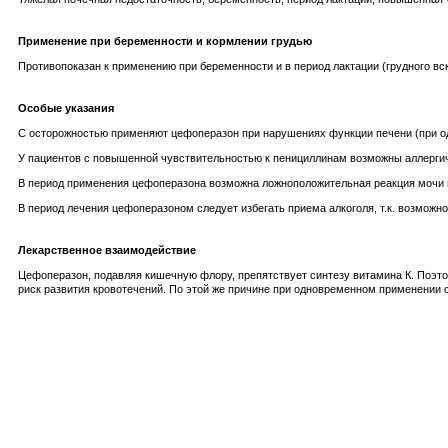
Применение при беременности и кормлении грудью
Противопоказан к применению при беременности и в период лактации (грудного вс
Особые указания
С осторожностью применяют цефоперазон при нарушениях функции печени (при одн
У пациентов с повышенной чувствительностью к пенициллинам возможны аллерги
В период применения цефоперазона возможна ложноположительная реакция мочи н
В период лечения цефоперазоном следует избегать приема алкоголя, т.к. возможно
Лекарственное взаимодействие
Цефоперазон, подавляя кишечную флору, препятствует синтезу витамина К. Поэт
риск развития кровотечений. По этой же причине при одновременном применении 