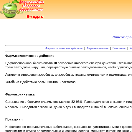
Список пр
Фармакологическое действие
|
Фармакокинетика
|
Показания
|
Р
Фармакологическое действие
Цефалоспориновый антибиотик III поколения широкого спектра действия. Оказыва
транспептидазы, нарушая, перекрестную сшивку пептидогликанов, необходимую дл
Активен в отношении аэробных, анаэробных, грамположительных и грамотрицатель
Устойчив к действию большинства β-лактамаз.
Фармакокинетика
Связывание с белками плазмы составляет 82-93%. Распределяется в тканях и жид
молоком. Выводится с желчью. До 30% дозы выводится с мочой в неизмененном ви
Показания
Инфекционно-воспалительные заболевания, вызванные чувствительными к цефопер
холецистит и другие абдоминальные инфекции, сепсис, менингит, инфекции кожи и 