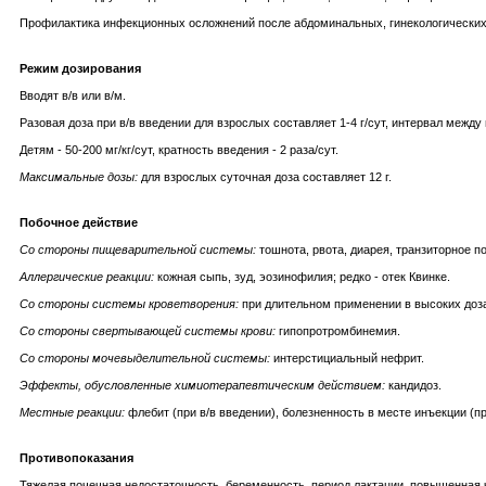
Профилактика инфекционных осложнений после абдоминальных, гинекологических,
Режим дозирования
Вводят в/в или в/м.
Разовая доза при в/в введении для взрослых составляет 1-4 г/сут, интервал между
Детям - 50-200 мг/кг/сут, кратность введения - 2 раза/сут.
Максимальные дозы:
для взрослых суточная доза составляет 12 г.
Побочное действие
Со стороны пищеварительной системы:
тошнота, рвота, диарея, транзиторное 
Аллергические реакции:
кожная сыпь, зуд, эозинофилия; редко - отек Квинке.
Со стороны системы кроветворения:
при длительном применении в высоких доза
Со стороны свертывающей системы крови:
гипопротромбинемия.
Cо стороны мочевыделительной системы:
интерстициальный нефрит.
Эффекты, обусловленные химиотерапевтическим действием:
кандидоз.
Местные реакции:
флебит (при в/в введении), болезненность в месте инъекции (пр
Противопоказания
Тяжелая почечная недостаточность, беременность, период лактации, повышенная