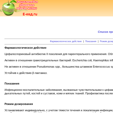
Список п
Фармакологическое действие
|
Показания
|
Режим дози
Фармакологическое действие
Цефалоспориновый антибиотик II поколения для парентерального применения. Об
Активен в отношении грамотрицательных бактерий: Escherichia coli, Haemophilus influ
Не активен в отношении Pseudomonas spp., большинства штаммов Enterococcus spp
Устойчив к действию β-лактамаз.
Показания
Инфекционно-воспалительные заболевания, вызванные чувствительными к цефаман
дыхательных путей, костей и суставов, кожи и мягких тканей. Профилактика пос
Режим дозирования
Устанавливают индивидуально, с учетом тяжести течения и локализации инфекции, ч