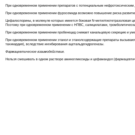
При одновременном применении препаратов с потенциальным нефротоксическим дей
При одновременном применении фуросемида возможно повышение риска развития
Цефалоспорины, в молекуле которых имеется боковая N-метилтиотетразоловая цеп
Поэтому при одновременном применении с НПВС, салицилатами, тромболитическим
При одновременном применении пробенецид снижает канальцевую секрецию и ум
При одновременном применении этанол и этанолсодержащие препараты вызывают р
тахикардия), вследствие ингибирования ацетальдегидрогеназы.
Фармацевтическое взаимодействие.
Нельзя смешивать в одном растворе аминогликозиды и цефамандол (фармацевти