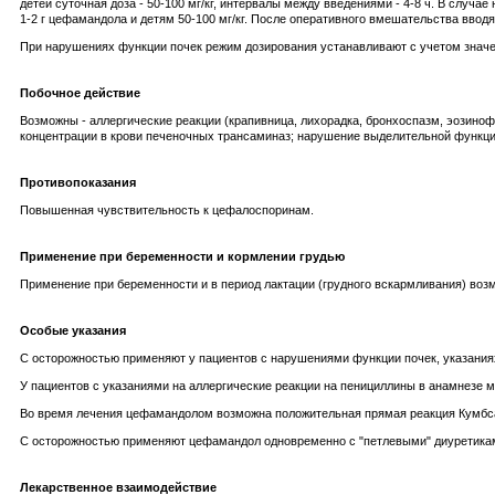
детей суточная доза - 50-100 мг/кг, интервалы между введениями - 4-8 ч. В случ
1-2 г цефамандола и детям 50-100 мг/кг. После оперативного вмешательства вводят
При нарушениях функции почек режим дозирования устанавливают с учетом значе
Побочное действие
Возможны - аллергические реакции (крапивница, лихорадка, бронхоспазм, эозиноф
концентрации в крови печеночных трансаминаз; нарушение выделительной функции
Противопоказания
Повышенная чувствительность к цефалоспоринам.
Применение при беременности и кормлении грудью
Применение при беременности и в период лактации (грудного вскармливания) возм
Особые указания
С осторожностью применяют у пациентов с нарушениями функции почек, указаниях
У пациентов с указаниями на аллергические реакции на пенициллины в анамнезе
Во время лечения цефамандолом возможна положительная прямая реакция Кумбса
С осторожностью применяют цефамандол одновременно с "петлевыми" диуретика
Лекарственное взаимодействие