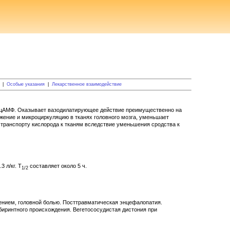
|
Особые указания
|
Лекарственное взаимодействие
х цАМФ. Оказывает вазодилатирующее действие преимущественно на
ение и микроциркуляцию в тканях головного мозга, уменьшает
 транспорту кислорода к тканям вследствие уменьшения сродства к
3 л/кг. T
составляет около 5 ч.
1/2
ением, головной болью. Посттравматическая энцефалопатия.
абиринтного происхождения. Вегетососудистая дистония при