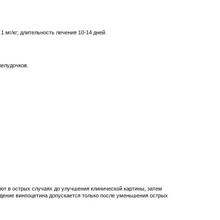
 мг/кг; длительность лечения 10-14 дней.
желудочков.
ют в острых случаях до улучшения клинической картины, затем
едение винпоцетина допускается только после уменьшения острых