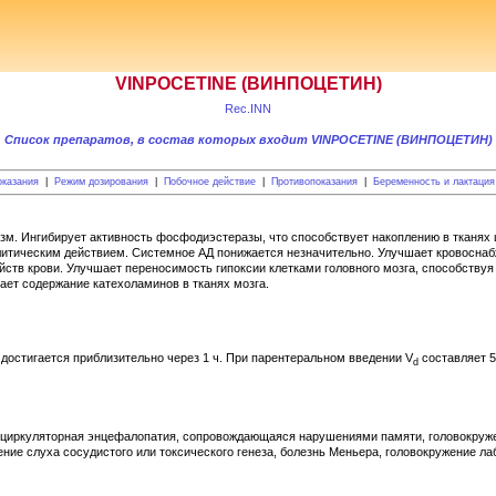
VINPOCETINE (ВИНПОЦЕТИН)
Rec.INN
Список препаратов, в состав которых входит VINPOCETINE (ВИНПОЦЕТИН)
оказания
|
Режим дозирования
|
Побочное действие
|
Противопоказания
|
Беременность и лактация
зм. Ингибирует активность фосфодиэстеразы, что способствует накоплению в тканя
итическим действием. Системное АД понижается незначительно. Улучшает кровоснабж
йств крови. Улучшает переносимость гипоксии клетками головного мозга, способствуя
ет содержание катехоламинов в тканях мозга.
 достигается приблизительно через 1 ч. При парентеральном введении V
составляет 5.
d
исциркуляторная энцефалопатия, сопровождающаяся нарушениями памяти, головокруж
ние слуха сосудистого или токсического генеза, болезнь Меньера, головокружение л