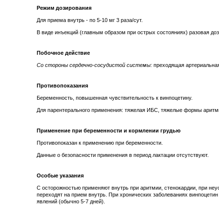
Режим дозирования
Для приема внутрь - по 5-10 мг 3 раза/сут.
В виде инъекций (главным образом при острых состояниях) разовая доза
Побочное действие
Со стороны сердечно-сосудистой системы:
преходящая артериальная 
Противопоказания
Беременность, повышенная чувствительность к винпоцетину.
Для парентерального применения: тяжелая ИБС, тяжелые формы аритм
Применение при беременности и кормлении грудью
Противопоказан к применению при беременности.
Данные о безопасности применения в период лактации отсутствуют.
Особые указания
С осторожностью применяют внутрь при аритмии, стенокардии, при неу
переходят на прием внутрь. При хронических заболеваниях винпоцети
явлений (обычно 5-7 дней).