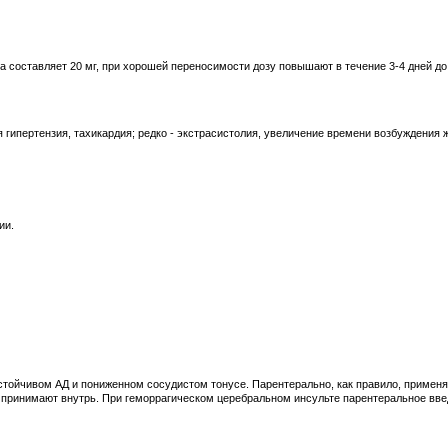
 составляет 20 мг, при хорошей переносимости дозу повышают в течение 3-4 дней до 1
гипертензия, тахикардия; редко - экстрасистолия, увеличение времени возбуждения 
ии.
стойчивом АД и пониженном сосудистом тонусе. Парентерально, как правило, применя
н принимают внутрь. При геморрагическом церебральном инсульте парентеральное вв