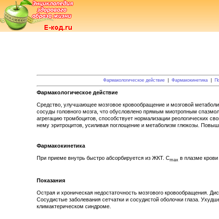
Фармакологическое действие
|
Фармакокинетика
|
П
Фармакологическое действие
Средство, улучшающее мозговое кровообращение и мозговой метаболи
сосуды головного мозга, что обусловлено прямым миотропным спазмол
агрегацию тромбоцитов, способствует нормализации реологических сво
нему эритроцитов, усиливая поглощение и метаболизм глюкозы. Повыша
Фармакокинетика
При приеме внутрь быстро абсорбируется из ЖКТ. C
в плазме крови
max
Показания
Острая и хроническая недостаточность мозгового кровообращения. Д
Сосудистые заболевания сетчатки и сосудистой оболочки глаза. Ухудше
климактерическом синдроме.