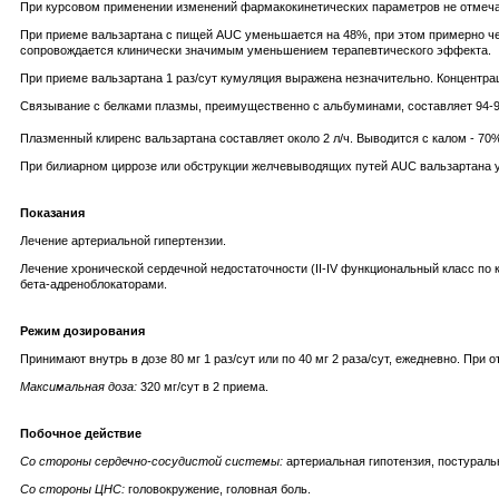
При курсовом применении изменений фармакокинетических параметров не отмеча
При приеме вальзартана с пищей AUC уменьшается на 48%, при этом примерно че
сопровождается клинически значимым уменьшением терапевтического эффекта.
При приеме вальзартана 1 раз/сут кумуляция выражена незначительно. Концентра
Связывание с белками плазмы, преимущественно с альбуминами, составляет 94-
Плазменный клиренс вальзартана составляет около 2 л/ч. Выводится с калом - 70
При билиарном циррозе или обструкции желчевыводящих путей AUC вальзартана у
Показания
Лечение артериальной гипертензии.
Лечение хронической сердечной недостаточности (II-IV функциональный класс по
бета-адреноблокаторами.
Режим дозирования
Принимают внутрь в дозе 80 мг 1 раз/сут или по 40 мг 2 раза/сут, ежедневно. При
Максимальная доза:
320 мг/сут в 2 приема.
Побочное действие
Со стороны сердечно-сосудистой системы:
артериальная гипотензия, постураль
Со стороны ЦНС:
головокружение, головная боль.