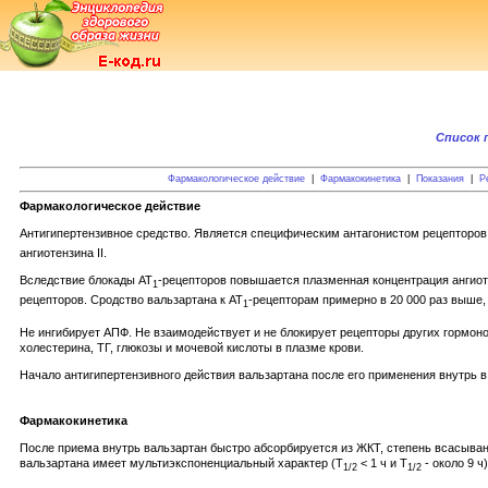
Список 
Фармакологическое действие
|
Фармакокинетика
|
Показания
|
Р
Фармакологическое действие
Антигипертензивное средство. Является специфическим антагонистом рецепторов а
ангиотензина II.
Вследствие блокады AT
-рецепторов повышается плазменная концентрация ангиот
1
рецепторов. Сродство вальзартана к AT
-рецепторам примерно в 20 000 раз выше,
1
Не ингибирует АПФ. Не взаимодействует и не блокирует рецепторы других гормон
холестерина, ТГ, глюкозы и мочевой кислоты в плазме крови.
Начало антигипертензивного действия вальзартана после его применения внутрь в
Фармакокинетика
После приема внутрь вальзартан быстро абсорбируется из ЖКТ, степень всасыва
вальзартана имеет мультиэкспоненциальный характер (T
< 1 ч и T
- около 9 ч
1/2
1/2