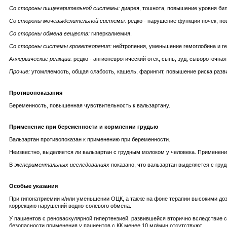
Со стороны пищеварительной системы:
диарея, тошнота, повышение уровня би
Со стороны мочевыделительной системы:
редко - нарушение функции почек, по
Со стороны обмена веществ:
гиперкалиемия.
Со стороны системы кроветворения:
нейтропения, уменьшение гемоглобина и ге
Аллергические реакции:
редко - ангионевротический отек, сыпь, зуд, сывороточная
Прочие:
утомляемость, общая слабость, кашель, фарингит, повышение риска разв
Противопоказания
Беременность, повышенная чувствительность к вальзартану.
Применение при беременности и кормлении грудью
Вальзартан противопоказан к применению при беременности.
Неизвестно, выделяется ли вальзартан с грудным молоком у человека. Применение
В
экспериментальных исследованиях
показано, что вальзартан выделяется с гру
Особые указания
При гипонатриемии и/или уменьшении ОЦК, а также на фоне терапии высокими до
коррекцию нарушений водно-солевого обмена.
У пациентов с реноваскулярной гипертензией, развившейся вторично вследствие с
безопасности применения у пациентов с КК менее 10 мл/мин отсутствуют.