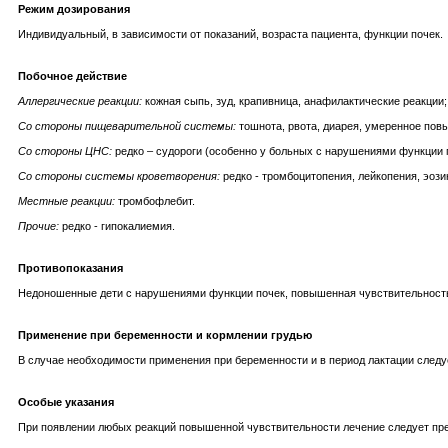
Режим дозирования
Индивидуальный, в зависимости от показаний, возраста пациента, функции почек.
Побочное действие
Аллергические реакции:
кожная сыпь, зуд, крапивница, анафилактические реакции
Со стороны пищеварительной системы:
тошнота, рвота, диарея, умеренное повы
Со стороны ЦНС:
редко – судороги (особенно у больных с нарушениями функции 
Со стороны системы кроветворения:
редко - тромбоцитопения, лейкопения, эози
Местные реакции:
тромбофлебит.
Прочие:
редко - гипокалиемия.
Противопоказания
Недоношенные дети с нарушениями функции почек, повышенная чувствительность 
Применение при беременности и кормлении грудью
В случае необходимости применения при беременности и в период лактации следу
Особые указания
При появлении любых реакций повышенной чувствительности лечение следует пре