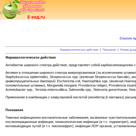
Список п
Фармакологическое действие
|
Показания
|
Режим дози
Фармакологическое действие
Антибиотик широкого спектра действия, представляет собой карбоксипенициллин 
Активен в отношении широкого спектра микроорганизмов (за исключением штаммов
Staphylococcus epidermidis), Streptococcus spp. (включая Streptococcus faecalis);
ан
грамотрицательных бактерий:
Escherichia coli, Haemophilus spp. (включая Haemophi
положительные штаммы), Morganella morganii, Providencia rettgeri, Providencia stuart
Acinetobacter spp., Yersinia enterocolitica, Salmonella spp., Neisseria gonorrhoeae, Neis
Применение в комбинации с клавулановой кислотой (ингибитор β-лактамаз) расши
Показания
Тяжелые инфекционно-воспалительные заболевания, вызванные чувствительными ми
послеоперационные инфекции; гинекологические инфекции (в т.ч. эндометрит); ин
мочевыводящих путей (в т.ч. пиелонефрит); инфекции ЛОР-органов; установленн