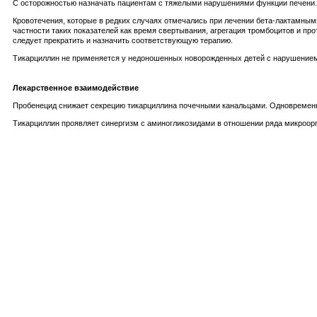
С осторожностью назначать пациентам с тяжелыми нарушениями функции печени.
Кровотечения, которые в редких случаях отмечались при лечении бета-лактамным
частности таких показателей как время свертывания, агрегация тромбоцитов и п
следует прекратить и назначить соответствующую терапию.
Тикарциллин не применяется у недоношенных новорожденных детей с нарушением
Лекарственное взаимодействие
Пробенецид снижает секрецию тикарциллина почечными канальцами. Одновременн
Тикарциллин проявляет синергизм с аминогликозидами в отношении ряда микроорга