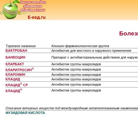
Болез
Торговое название
Клинико-фармакологическая группа
БАКТРОБАН
Антибиотик для местного и наружного применения
БАНЕОЦИН
Препарат с антибактериальным действием для наруж
КЛАРБАКТ
Антибиотик группы макролидов
®
Антибиотик группы макролидов
КЛАРИТРОСИН
КЛАРОМИН
Антибиотик группы макролидов
КЛАЦИД
Антибиотик группы макролидов
®
Антибиотик группы макролидов
КЛАЦИД
СР
®
Антибиотик группы макролидов
КЛАЦИД
Описания активных веществ под международным непатентованным наименов
ФУЗИДОВАЯ КИСЛОТА