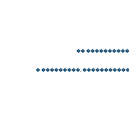
�� ����������
� ���������, ����������