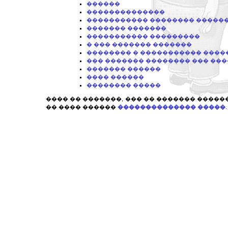
������
��������������
����������� �������� ������
������� �������
����������� ���������
� ��� ������� �������
�������� � ����������� ����
��� ������� �������� ��� ��
������� ������
���� ������
�������� �����
���� �� �������, ��� �� ������� ����
�� ���� ������
�������������� �����
.