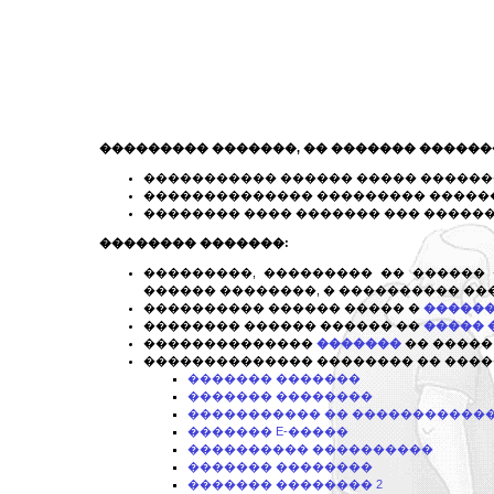
��������� �������, �� ������� ������
����������� ������ ����� ������
�������������� ��������� ������
�������� ���� ������� ��� �����
�������� �������:
���������, ��������� �� ������
������ ��������, � ���������� ��
���������� ������ ����� �
������
�������� ������ ������ ��
����� 
��������������
�������
�� �����
�������������� �������� �� ����
������� �������
������� ��������
����������� �� ������������
������� E-�����
���������� ����������
������� ��������
������� �������� 2