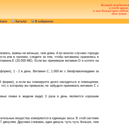
Больной нуждается
в уходе врача,
и чем дальше врач уйдет,
тем лучше...
оиск
Каталог
В избранное
твовать, важны не меньше, чем дома. А во многих случаях гораздо
та или в тропики, следите за тем, чтобы витамины хранились в
амина Е (20.000 ME). Если вы принимали витамин D и хотите на
орме), 1 - 2 в день. Витамин C, 1.000 мг с биофлавоноидами за
й форме), а если вы планируете долго находиться в помещении,
тот, к которому вы привыкли, не забудьте принимать витамин C с
овые ложки в жидком виде) 3 раза в день являются хорошим
тательные вещества измеряются в единицах веса. В этой системе
17 джоулям. Другими словами, один джоуль чуть-чуть больше, чем