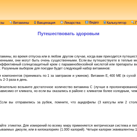
Видео
изы
Витамины
Вакцинация
Лекарства
Калькулятор
П
Путешествовать здоровым
витамины, во время отпуска или в любом другом случае, когда вам приходится путешес
ченными, они могут быть очень существенными. Если вы путешествуете в теплые мес
 эффективный солнцезащитный крем с параамнобензойной кислотой или препараты вит
нт. Разумным выбором для поездки будет следующий набор витаминов:
мпонентов (принимать по 1 за завтраком и ужином). Витамин E, 400 ME (в сухой ф
 2-3 раза в день.
язательно возьмите достаточное количество витамина C (лучше в пролонгированно
исимо от климата, но если вы оказались в районе с климатом более холодным, чем 
Если вы отправились за рубеж, помните, что ацидофилы (3 капсулы или 2 стол
тайте этикетки. Для измерений по всему миру применяется метрическая система и пи
ываемых джоули, или в килокалориях (1.000 калорий). Четыре калории эквивалентны 