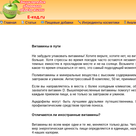
Главная
Статьи
Пищевые добавки
Ингредиенты косметики
Анал
Витамины в пути
Не забудьте упаковать витамины! Хотите верьте, хотите нет, но 
больше. Хотя стрессы во время поездок часто остаются незаме
темных емкостях в прохладном месте и не на солнце. Возьмите
какое-то время отказаться от него, это самый подходящий моме
Поливитамины и минеральные вещества с высоким содержанием ко
завтраком и ужином. Антистрессовый B-комплекс, 50 мг, принимать
Если вы направляетесь в места с более холодным климатом, об
захватите витамин D. Вышеперечисленные витамины помогут незав
каждым приемом пищи, а не только за завтраком и ужином.
Ацидофилы могут быть лучшими друзьями путешественника. 
профилактическим средством против поноса.
Отличаются ли иностранные витамины?
Витамины во всем мире одни и те же, меняются только дозы. Чи
мер энергетическая ценность пищи определяется в единицах, наз
4 наших калории.