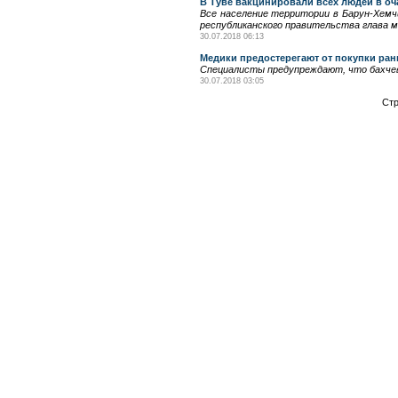
В Туве вакцинировали всех людей в оч
Все население территории в Барун-Хемчи
республиканского правительства глава м
30.07.2018 06:13
Медики предостерегают от покупки ран
Специалисты предупреждают, что бахчев
30.07.2018 03:05
Ст