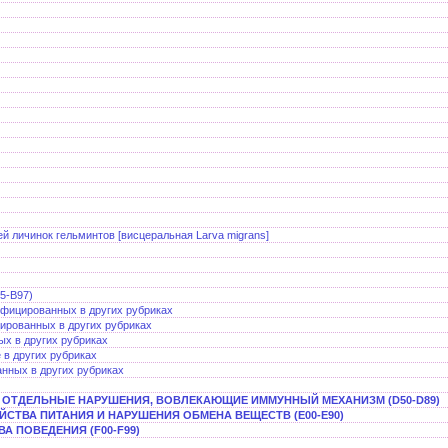
 личинок гельминтов [висцеральная Larva migrans]
5-B97)
ифицированных в других рубриках
ированных в других рубриках
ых в других рубриках
 в других рубриках
нных в других рубриках
 И ОТДЕЛЬНЫЕ НАРУШЕНИЯ, ВОВЛЕКАЮЩИЕ ИММУННЫЙ МЕХАНИЗМ (D50-D89)
ЙСТВА ПИТАНИЯ И НАРУШЕНИЯ ОБМЕНА ВЕЩЕСТВ (E00-E90)
А ПОВЕДЕНИЯ (F00-F99)