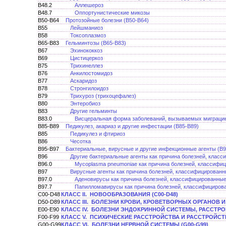
B48.2
Аллешероз
B48.7
Оппортунистические микозы
B50-B64
Протозойные болезни (В50-В64)
B55
Лейшманиоз
B58
Токсоплазмоз
B65-B83
Гельминтозы (B65-B83)
B67
Эхинококкоз
B69
Цистицеркоз
B75
Трихинеллез
B76
Анкилостомидоз
B77
Аскаридоз
B78
Стронгилоидоз
B79
Трихуроз (трихоцефалез)
B80
Энтеробиоз
B83
Другие гельминты
B83.0
Висцеральная форма заболеваний, вызываемых миграцией
B85-B89
Педикулез, акариаз и другие инфестации (B85-B89)
B85
Педикулез и фтириоз
B86
Чесотка
B95-B97
Бактериальные, вирусные и другие инфекционные агенты (B9
B96
Другие бактериальные агенты как причина болезней, класс
B96.0
Mycoplasma pneumoniae как причина болезней, классифиц
B97
Вирусные агенты как причина болезней, классифицированн
B97.0
Аденовирусы как причина болезней, классифицированные
B97.7
Папилломавирусы как причина болезней, классифицирова
C00-D48
КЛАСС II. НОВООБРАЗОВАНИЯ (C00-D48)
D50-D89
КЛАСС III. БОЛЕЗНИ КРОВИ, КРОВЕТВОРНЫХ ОРГАНОВ
E00-E90
КЛАСС IV. БОЛЕЗНИ ЭНДОКРИННОЙ СИСТЕМЫ, РАССТРО
F00-F99
КЛАСС V. ПСИХИЧЕСКИЕ РАССТРОЙСТВА И РАССТРОЙСТВ
G00-G99
КЛАСС VI. БОЛЕЗНИ НЕРВНОЙ СИСТЕМЫ (G00-G99)