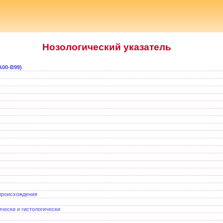
Нозологический указатель
00-В99)
 происхождения
чески и гистологически