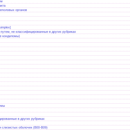
ем
акта
чеполовых органов
implex]
путем, не классифицированные в других рубриках
ые кондиломы)
емы
цированные в других рубриках
 слизистых оболочек (B00-B09)