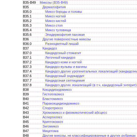
B35-B49
Микозы (В35-В49)
B35
Дерматофития
B35.0
Микоз бороды и головы
B35.1
Микоз ногтей
B35.2
Микоз кистей
B35.3
Микоз стоп
B35.4
Микоз туловища
B35.6
Эпидермофития паховая
B36
Другие поверхностные микозы
B36.0
Разноцветный лишай
B37
Кандидоз
B37.0
Кандидозный стоматит
B37.1
Легочный кандидоз
B37.2
Кандидоз кожи и ногтей
B37.3
Кандидоз вульвы и вагины
B37.4
Кандидоз других урогенитальных локализаций (кандидозны
B37.6
Кандидозный эндокардит
B37.7
Кандидозная септицемия
B37.8
Кандидоз других локализаций (в т.ч. кандидозный энтерит)
B38
Кокцидиоидомикоз
B39
Гистоплазмоз
B40
Бластомикоз
B41
Паракокцидиоидомикоз
B42
Споротрихоз
B43
Хромомикоз и феомикотический абсцесс
B44
Аспергиллез
B45
Криптококкоз
B46
Зигомикоз
B47
Мицетома
B48
Другие микозы, не классифицированные в других рубриках