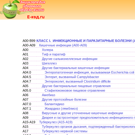
A00-B99
КЛАСС I. ИНФЕКЦИОННЫЕ И ПАРАЗИТАРНЫЕ БОЛЕЗНИ (А
A00-A09
Кишечные инфекции (А00-А09)
A00
Холера
A01
Тиф и паратиф
A02
Другие сальмонеллезные инфекции
A03
Шигеллез
A04
Другие бактериальные кишечные инфекции
A04.0
Энтеропатогенная инфекция, вызываемая Escherichia coli
A04.5
Энтерит, вызванный Campylobacter
A04.7
Энтероколит, вызванный Clostridium difficile
A05
Другие бактериальные пищевые отравления
A05.0
Стафилококковое пищевое отравление
A06
Амебиаз
A07
Другие протозойные болезни
A07.0
Балантидиаз
A07.1
Жиардиаз (лямблиоз)
A08
Вирусные и другие уточненные кишечные инфекции
A09
Диарея и гастроэнтерит предположительно инфекционного
A15-A19
Туберкулез (А15-А19)
A15
Туберкулез органов дыхания, подтвержденный бактериологи
A17
Туберкулез нервной системы