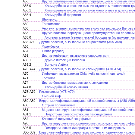
A56
Другие хламидийные болезни, передающиеся половым пут
A56.0
Хламидийные инфекции нижних отделов мочеполового тр
A56.1
Хламидийные инфекции органов малого таза и других мо
A56.4
Хламидийный фарингит
A57
Шанкроид
A59
Трихомоноз
A60
Аногенитальная герпетическая вирусная инфекция [herpes s
A63
Другие болезни, передающиеся преимущественно половым 
A63.0
Аногенитальные [венерические] бородавки (остроконечн
A65-A69
Другие болезни, вызываемые спирохетами (А65-А69)
A66
Фрамбезия
A67
Пинта [карате]
A69
Другие инфекции, вызванные спирохетами
A69.1
Другие инфекции Венсана
A69.2
Болезнь Лайма
A70-A74
Другие болезни, вызываемые хламидиями (A70-A74)
A70
Инфекция, вызываемая Chlamydia psittaci (пситтакоз)
A71
Трахома
A74
Другие болезни, вызываемые хламидиями
A74.0
Хламидийный конъюнктивит
A75-A79
Риккетсиозы (A75-A79)
A75
Сыпной тиф
A80-A89
Вирусные инфекции центральной нервной системы (А80-А89)
A80
Острый полиомиелит
A81
Медленные вирусные инфекции центральной нервной сист
A81.1
Подострый склерозирующий панэнцефалит
A84
Клещевой вирусный энцефалит
A98
Другие вирусные геморрагические лихорадки, не классифи
A98.5
Геморрагическая лихорадка с почечным синдромом
B00-B09
Вирусные инфекции, характеризующиеся поражениями кожи и