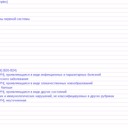
plex]
ны нервной системы
] (B20-B24)
ИЧ], проявляющаяся в виде инфекционных и паразитарных болезней
усного заболевания
ИЧ], проявляющаяся в виде злокачественных новообразований
ы Капоши
Ч], проявляющаяся в виде других состояний
ких и иммунологических нарушений, не классифицируемых в других рубриках
ИЧ], неуточненная