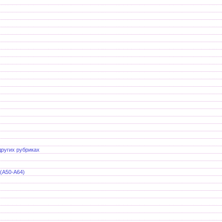
других рубриках
(A50-A64)