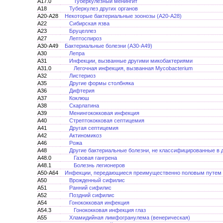
A17.0
Туберкулезный менингит
A18
Туберкулез других органов
A20-A28
Некоторые бактериальные зоонозы (А20-А28)
A22
Сибирская язва
A23
Бруцеллез
A27
Лептоспироз
A30-A49
Бактериальные болезни (А30-А49)
A30
Лепра
A31
Инфекции, вызванные другими микобактериями
A31.0
Легочная инфекция, вызванная Mycobacterium
A32
Листериоз
A35
Другие формы столбняка
A36
Дифтерия
A37
Коклюш
A38
Скарлатина
A39
Менингококковая инфекция
A40
Стрептококковая септицемия
A41
Другая септицемия
A42
Актиномикоз
A46
Рожа
A48
Другие бактериальные болезни, не классифицированные в 
A48.0
Газовая гангрена
A48.1
Болезнь легионеров
A50-A64
Инфекции, передающиеся преимущественно половым путем 
A50
Врожденный сифилис
A51
Ранний сифилис
A52
Поздний сифилис
A54
Гонококковая инфекция
A54.3
Гонококковая инфекция глаз
A55
Хламидийная лимфогранулема (венерическая)