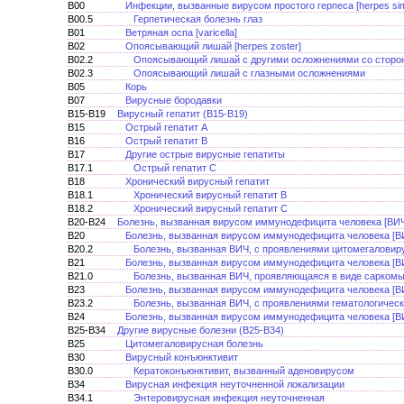
B00
Инфекции, вызванные вирусом простого герпеса [herpes sim
B00.5
Герпетическая болезнь глаз
B01
Ветряная оспа [varicella]
B02
Опоясывающий лишай [herpes zoster]
B02.2
Опоясывающий лишай с другими осложнениями со сторо
B02.3
Опоясывающий лишай с глазными осложнениями
B05
Корь
B07
Вирусные бородавки
B15-B19
Вирусный гепатит (В15-В19)
B15
Острый гепатит А
B16
Острый гепатит В
B17
Другие острые вирусные гепатиты
B17.1
Острый гепатит С
B18
Хронический вирусный гепатит
B18.1
Хронический вирусный гепатит В
B18.2
Хронический вирусный гепатит С
B20-B24
Болезнь, вызванная вирусом иммунодефицита человека [ВИЧ
B20
Болезнь, вызванная вирусом иммунодефицита человека [В
B20.2
Болезнь, вызванная ВИЧ, с проявлениями цитомегаловир
B21
Болезнь, вызванная вирусом иммунодефицита человека [В
B21.0
Болезнь, вызванная ВИЧ, проявляющаяся в виде сарком
B23
Болезнь, вызванная вирусом иммунодефицита человека [ВИ
B23.2
Болезнь, вызванная ВИЧ, с проявлениями гематологичес
B24
Болезнь, вызванная вирусом иммунодефицита человека [В
B25-B34
Другие вирусные болезни (В25-В34)
B25
Цитомегаловирусная болезнь
B30
Вирусный конъюнктивит
B30.0
Кератоконъюнктивит, вызванный аденовирусом
B34
Вирусная инфекция неуточненной локализации
B34.1
Энтеровирусная инфекция неуточненная